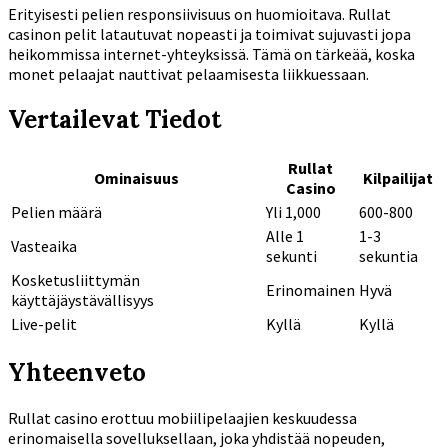
Erityisesti pelien responsiivisuus on huomioitava. Rullat
casinon pelit latautuvat nopeasti ja toimivat sujuvasti jopa
heikommissa internet-yhteyksissä. Tämä on tärkeää, koska
monet pelaajat nauttivat pelaamisesta liikkuessaan.
Vertailevat Tiedot
Rullat
Ominaisuus
Kilpailijat
Casino
Pelien määrä
Yli 1,000
600-800
Alle 1
1-3
Vasteaika
sekunti
sekuntia
Kosketusliittymän
Erinomainen
Hyvä
käyttäjäystävällisyys
Live-pelit
Kyllä
Kyllä
Yhteenveto
Rullat casino erottuu mobiilipelaajien keskuudessa
erinomaisella sovelluksellaan, joka yhdistää nopeuden,