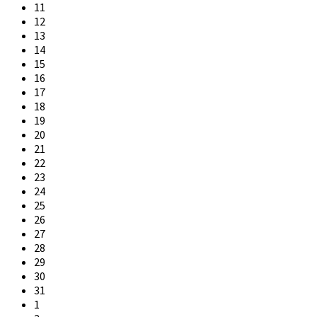
11
12
13
14
15
16
17
18
19
20
21
22
23
24
25
26
27
28
29
30
31
1