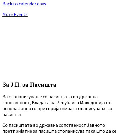
Back to calendar days
More Events
За Ј.П. за Пасишта
За стопанисување со пасиштата во државна
сопственост, Владата на Република Македонија го
основа Јавното претпријатие за стопанисување со
пасишта.
Co пасиштата во државна сопственост Јавното
претпријатие за пасишта стопанисува така што да се