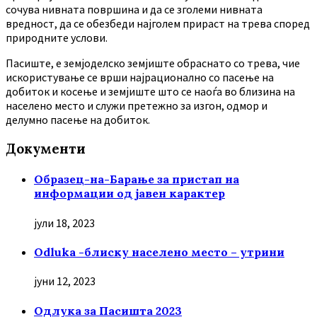
сочува нивната површина и да се зголеми нивната
вредност, да се обезбеди најголем прираст на трева според
природните услови.
Пасиште, е земјоделско земјиште обраснато со трева, чие
искористување се врши најрационално со пасење на
добиток и косење и земјиште што се наоѓа во близина на
населено место и служи претежно за изгон, одмор и
делумно пасење на добиток.
Документи
Образец-на-Барање за пристап на
информации од јавен карактер
јули 18, 2023
Odluka -блиску населено место – утрини
јуни 12, 2023
Oдлука за Пасишта 2023