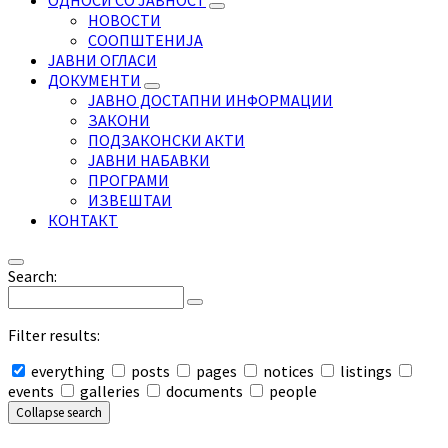
ОДНОСИ СО ЈАВНОСТ
НОВОСТИ
СООПШТЕНИЈА
ЈАВНИ ОГЛАСИ
ДОКУМЕНТИ
ЈАВНО ДОСТАПНИ ИНФОРМАЦИИ
ЗАКОНИ
ПОДЗАКОНСКИ АКТИ
ЈАВНИ НАБАВКИ
ПРОГРАМИ
ИЗВЕШТАИ
КОНТАКТ
Search:
Filter results:
everything
posts
pages
notices
listings
events
galleries
documents
people
Collapse search