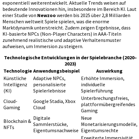
exponentiell weiterentwickelt. Aktuelle Trends weisen auf
bedeutende Innovationen hin, insbesondere im Bereich KI. Laut
einer Studie von
Newzoo
werden bis 2025 über
2,8 Milliarden
Menschen
weltweit Spiele spielen, was die enorme
Marktdynamik unterstreicht. Zudem zeigen Ergebnisse, dass
KI-basierte NPCs (Non-Player Characters) in AAA-Titeln
zunehmend realistische und adaptive Verhaltensmuster
aufweisen, um Immersion zu steigern.
Technologische Entwicklungen in der Spielebranche (2020–
2023)
Technologie
Anwendungsbeispiel
Auswirkung
Künstliche
Adaptive NPCs,
Erhöhte Immersion,
Intelligenz
personalisierte
individuelle
(KI)
Spielerlebnisse
Spielerführung
Unterbrechungsfreies,
Cloud-
Google Stadia, Xbox
plattformübergreifendes
Gaming
Cloud
Gaming
Digitale
Neue
Blockchain &
Sammlerstücke,
Monetarisierungsmodelle,
NFTs
Eigentumsnachweise
Eigentumsrechte
Erweiterte Immersivität