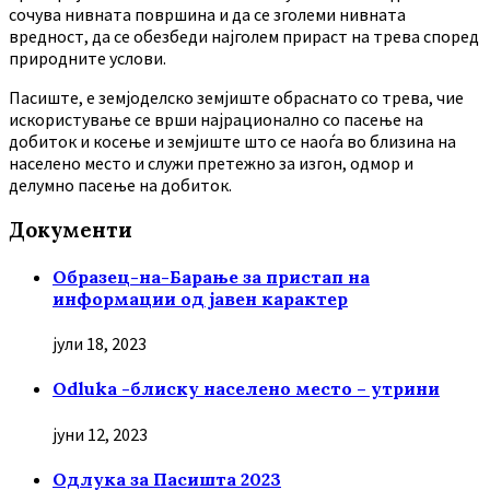
сочува нивната површина и да се зголеми нивната
вредност, да се обезбеди најголем прираст на трева според
природните услови.
Пасиште, е земјоделско земјиште обраснато со трева, чие
искористување се врши најрационално со пасење на
добиток и косење и земјиште што се наоѓа во близина на
населено место и служи претежно за изгон, одмор и
делумно пасење на добиток.
Документи
Образец-на-Барање за пристап на
информации од јавен карактер
јули 18, 2023
Odluka -блиску населено место – утрини
јуни 12, 2023
Oдлука за Пасишта 2023