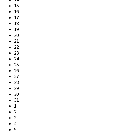
15
16
17
18
19
20
21
22
23
24
25
26
27
28
29
30
31
1
2
3
4
5