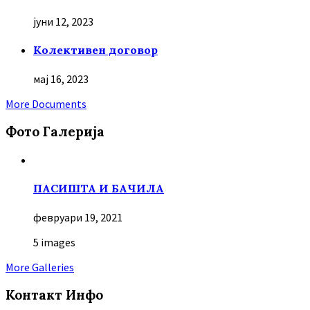
јуни 12, 2023
Колективен договор
мај 16, 2023
More Documents
Фото Галерија
ПАСИШТА И БАЧИЛА
февруари 19, 2021
5 images
More Galleries
Контакт Инфо