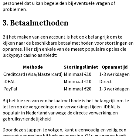
personeel dat u kan begeleiden bij eventuele vragen of
problemen.
3. Betaalmethoden
Bij het maken van een account is het ook belangrijk om te
kijken naar de beschikbare betaalmethoden voor stortingen en
opnames. Hier zijn enkele van de meest populaire opties die
luckypays casino aanbiedt:
Methode
Stortingslimiet
Opnametijd
Creditcard (Visa/Mastercard)
Minimaal €10
1-3 werkdagen
iDEAL
Minimaal €10
Direct
PayPal
Minimaal €20
1-3 werkdagen
Bij het kiezen van een betaalmethode is het belangrijk om te
letten op de vergoedingen en verwerkingstijden. iDEAL is
populair in Nederland vanwege de directe verwerking en
gebruiksvriendelijkheid.
Door deze stappen te volgen, kunt u eenvoudig en veilig een
account aanmaken bij luckypays casino. Of u nu vragen heeft