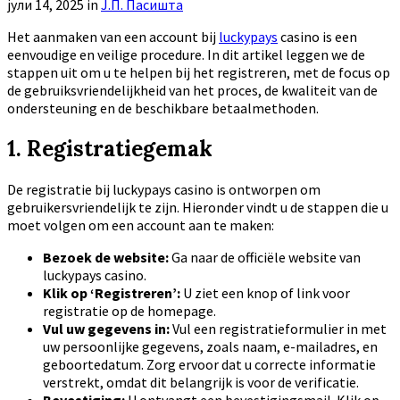
јули 14, 2025
in
Ј.П. Пасишта
Het aanmaken van een account bij
luckypays
casino is een
eenvoudige en veilige procedure. In dit artikel leggen we de
stappen uit om u te helpen bij het registreren, met de focus op
de gebruiksvriendelijkheid van het proces, de kwaliteit van de
ondersteuning en de beschikbare betaalmethoden.
1. Registratiegemak
De registratie bij luckypays casino is ontworpen om
gebruikersvriendelijk te zijn. Hieronder vindt u de stappen die u
moet volgen om een account aan te maken:
Bezoek de website:
Ga naar de officiële website van
luckypays casino.
Klik op ‘Registreren’:
U ziet een knop of link voor
registratie op de homepage.
Vul uw gegevens in:
Vul een registratieformulier in met
uw persoonlijke gegevens, zoals naam, e-mailadres, en
geboortedatum. Zorg ervoor dat u correcte informatie
verstrekt, omdat dit belangrijk is voor de verificatie.
Bevestiging:
U ontvangt een bevestigingsmail. Klik op