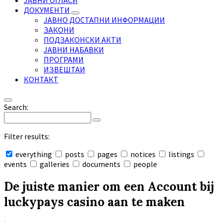
ЈАВНИ ОГЛАСИ
ДОКУМЕНТИ
ЈАВНО ДОСТАПНИ ИНФОРМАЦИИ
ЗАКОНИ
ПОДЗАКОНСКИ АКТИ
ЈАВНИ НАБАВКИ
ПРОГРАМИ
ИЗВЕШТАИ
КОНТАКТ
Search:
Filter results:
everything
posts
pages
notices
listings
events
galleries
documents
people
Collapse
search
De juiste manier om een Account bij
luckypays casino aan te maken