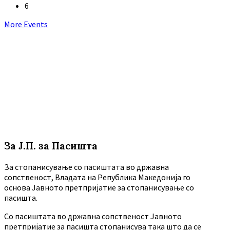
6
Back
More Events
to
calendar
days
За Ј.П. за Пасишта
За стопанисување со пасиштата во државна
сопственост, Владата на Република Македонија го
основа Јавното претпријатие за стопанисување со
пасишта.
Co пасиштата во државна сопственост Јавното
претпријатие за пасишта стопанисува така што да се