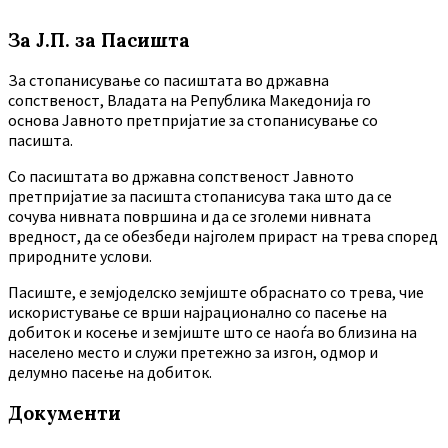
За Ј.П. за Пасишта
За стопанисување со пасиштата во државна
сопственост, Владата на Република Македонија го
основа Јавното претпријатие за стопанисување со
пасишта.
Co пасиштата во државна сопственост Јавното
претпријатие за пасишта стопанисува така што да се
сочува нивната површина и да се зголеми нивната
вредност, да се обезбеди најголем прираст на трева според
природните услови.
Пасиште, е земјоделско земјиште обраснато со трева, чие
искористување се врши најрационално со пасење на
добиток и косење и земјиште што се наоѓа во близина на
населено место и служи претежно за изгон, одмор и
делумно пасење на добиток.
Документи