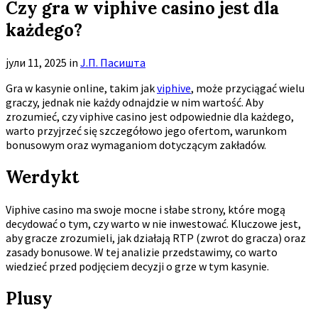
Czy gra w viphive casino jest dla
każdego?
јули 11, 2025
in
Ј.П. Пасишта
Gra w kasynie online, takim jak
viphive
, może przyciągać wielu
graczy, jednak nie każdy odnajdzie w nim wartość. Aby
zrozumieć, czy viphive casino jest odpowiednie dla każdego,
warto przyjrzeć się szczegółowo jego ofertom, warunkom
bonusowym oraz wymaganiom dotyczącym zakładów.
Werdykt
Viphive casino ma swoje mocne i słabe strony, które mogą
decydować o tym, czy warto w nie inwestować. Kluczowe jest,
aby gracze zrozumieli, jak działają RTP (zwrot do gracza) oraz
zasady bonusowe. W tej analizie przedstawimy, co warto
wiedzieć przed podjęciem decyzji o grze w tym kasynie.
Plusy