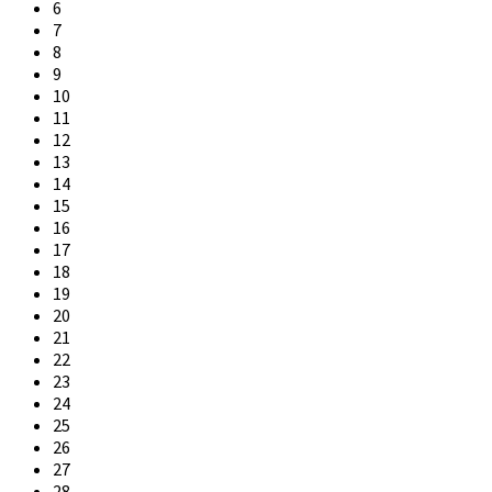
6
7
8
9
10
11
12
13
14
15
16
17
18
19
20
21
22
23
24
25
26
27
28