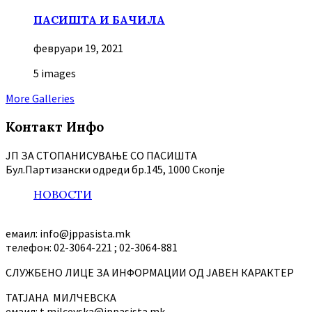
ПАСИШТА И БАЧИЛА
февруари 19, 2021
5 images
More Galleries
Контакт Инфо
ЈП ЗА СТОПАНИСУВАЊЕ СО ПАСИШТА
Бул.Партизански oдреди бр.145, 1000 Скопје
НОВОСТИ
емаил: info@jppasista.mk
телефон: 02-3064-221 ; 02-3064-881
СЛУЖБЕНО ЛИЦЕ ЗА ИНФОРМАЦИИ ОД ЈАВЕН КАРАКТЕР
ТАТЈАНА МИЛЧЕВСКА
емаил: t.milcevska@jppasista.mk