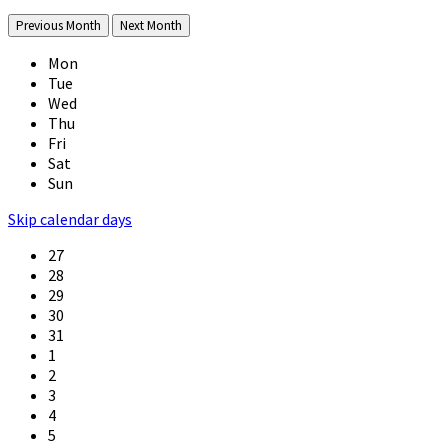
Previous Month
Next Month
Mon
Tue
Wed
Thu
Fri
Sat
Sun
Skip calendar days
27
28
29
30
31
1
2
3
4
5