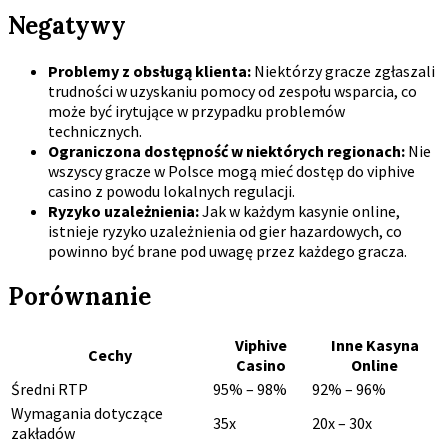
Negatywy
Problemy z obsługą klienta:
Niektórzy gracze zgłaszali
trudności w uzyskaniu pomocy od zespołu wsparcia, co
może być irytujące w przypadku problemów
technicznych.
Ograniczona dostępność w niektórych regionach:
Nie
wszyscy gracze w Polsce mogą mieć dostęp do viphive
casino z powodu lokalnych regulacji.
Ryzyko uzależnienia:
Jak w każdym kasynie online,
istnieje ryzyko uzależnienia od gier hazardowych, co
powinno być brane pod uwagę przez każdego gracza.
Porównanie
Viphive
Inne Kasyna
Cechy
Casino
Online
Średni RTP
95% – 98%
92% – 96%
Wymagania dotyczące
35x
20x – 30x
zakładów