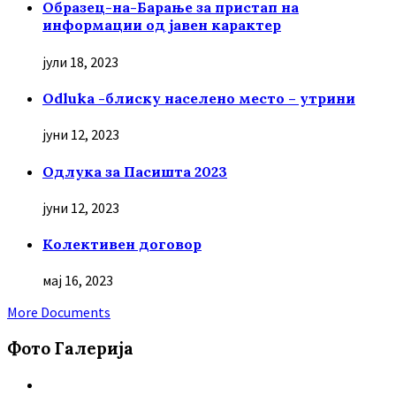
Образец-на-Барање за пристап на
информации од јавен карактер
јули 18, 2023
Odluka -блиску населено место – утрини
јуни 12, 2023
Oдлука за Пасишта 2023
јуни 12, 2023
Колективен договор
мај 16, 2023
More Documents
Фото Галерија