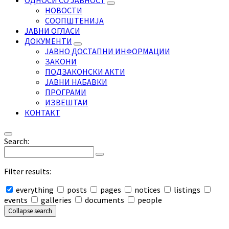
ОДНОСИ СО ЈАВНОСТ
НОВОСТИ
СООПШТЕНИЈА
ЈАВНИ ОГЛАСИ
ДОКУМЕНТИ
ЈАВНО ДОСТАПНИ ИНФОРМАЦИИ
ЗАКОНИ
ПОДЗАКОНСКИ АКТИ
ЈАВНИ НАБАВКИ
ПРОГРАМИ
ИЗВЕШТАИ
КОНТАКТ
Search:
Filter results:
everything
posts
pages
notices
listings
events
galleries
documents
people
Collapse search