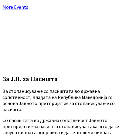
More Events
За Ј.П. за Пасишта
За стопанисување со пасиштата во државна
сопственост, Владата на Република Македонија го
основа Јавното претпријатие за стопанисување со
пасишта.
Co пасиштата во државна сопственост Јавното
претпријатие за пасишта стопанисува така што да се
сочува нивната површина и да се зголеми нивната