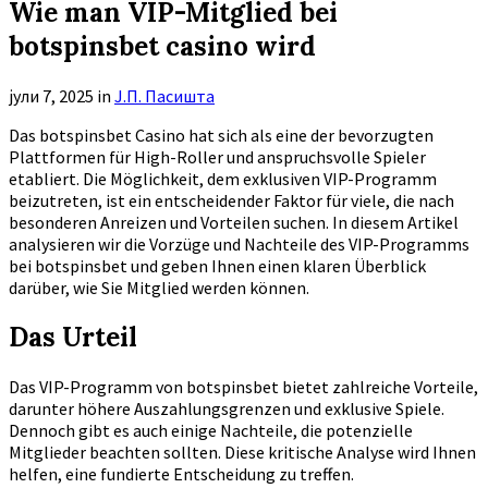
Wie man VIP-Mitglied bei
botspinsbet casino wird
јули 7, 2025
in
Ј.П. Пасишта
Das botspinsbet Casino hat sich als eine der bevorzugten
Plattformen für High-Roller und anspruchsvolle Spieler
etabliert. Die Möglichkeit, dem exklusiven VIP-Programm
beizutreten, ist ein entscheidender Faktor für viele, die nach
besonderen Anreizen und Vorteilen suchen. In diesem Artikel
analysieren wir die Vorzüge und Nachteile des VIP-Programms
bei botspinsbet und geben Ihnen einen klaren Überblick
darüber, wie Sie Mitglied werden können.
Das Urteil
Das VIP-Programm von botspinsbet bietet zahlreiche Vorteile,
darunter höhere Auszahlungsgrenzen und exklusive Spiele.
Dennoch gibt es auch einige Nachteile, die potenzielle
Mitglieder beachten sollten. Diese kritische Analyse wird Ihnen
helfen, eine fundierte Entscheidung zu treffen.