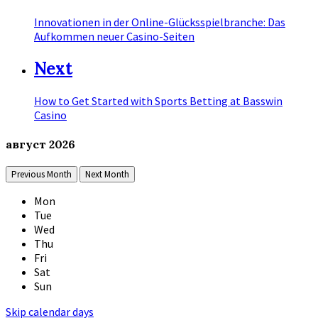
Innovationen in der Online-Glücksspielbranche: Das
Aufkommen neuer Casino-Seiten
Next
How to Get Started with Sports Betting at Basswin
Casino
август
2026
Previous Month
Next Month
Mon
Tue
Wed
Thu
Fri
Sat
Sun
Skip calendar days