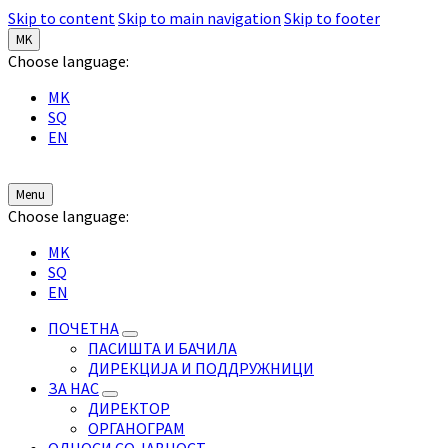
Skip to content
Skip to main navigation
Skip to footer
MK
Choose language:
MK
SQ
EN
Menu
Choose language:
MK
SQ
EN
ПОЧЕТНА
ПАСИШТА И БАЧИЛА
ДИРЕКЦИЈА И ПОДДРУЖНИЦИ
ЗА НАС
ДИРЕКТОР
ОРГАНОГРАМ