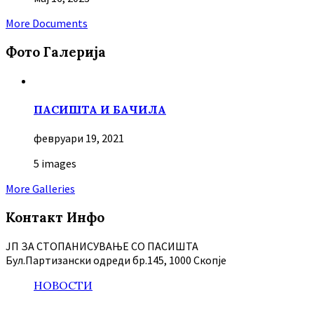
More Documents
Фото Галерија
ПАСИШТА И БАЧИЛА
февруари 19, 2021
5 images
More Galleries
Контакт Инфо
ЈП ЗА СТОПАНИСУВАЊЕ СО ПАСИШТА
Бул.Партизански oдреди бр.145, 1000 Скопје
НОВОСТИ