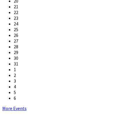
20
21
22
23
24
25
26
27
28
29
30
31
1
2
3
4
5
6
Back
More Events
to
calendar
days