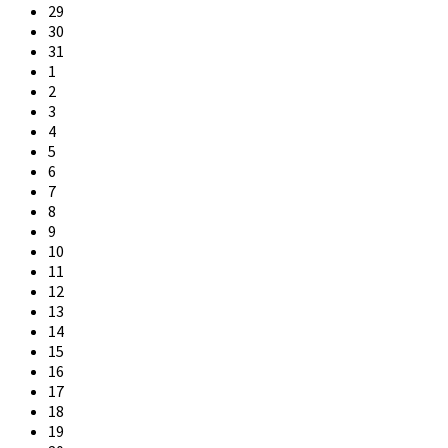
days
29
30
31
1
2
3
4
5
6
7
8
9
10
11
12
13
14
15
16
17
18
19