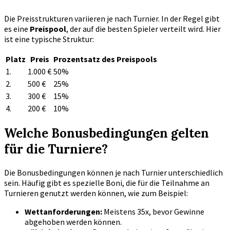
Die Preisstrukturen variieren je nach Turnier. In der Regel gibt
es eine
Preispool
, der auf die besten Spieler verteilt wird. Hier
ist eine typische Struktur:
Platz
Preis
Prozentsatz des Preispools
1.
1.000 €
50%
2.
500 €
25%
3.
300 €
15%
4.
200 €
10%
Welche Bonusbedingungen gelten
für die Turniere?
Die Bonusbedingungen können je nach Turnier unterschiedlich
sein. Häufig gibt es spezielle Boni, die für die Teilnahme an
Turnieren genutzt werden können, wie zum Beispiel:
Wettanforderungen:
Meistens 35x, bevor Gewinne
abgehoben werden können.