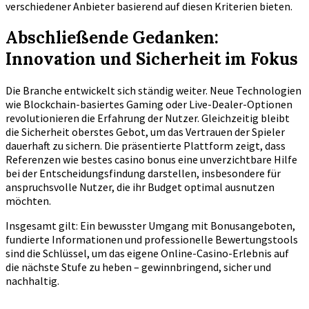
verschiedener Anbieter basierend auf diesen Kriterien bieten.
Abschließende Gedanken:
Innovation und Sicherheit im Fokus
Die Branche entwickelt sich ständig weiter. Neue Technologien
wie Blockchain-basiertes Gaming oder Live-Dealer-Optionen
revolutionieren die Erfahrung der Nutzer. Gleichzeitig bleibt
die Sicherheit oberstes Gebot, um das Vertrauen der Spieler
dauerhaft zu sichern. Die präsentierte Plattform zeigt, dass
Referenzen wie bestes casino bonus eine unverzichtbare Hilfe
bei der Entscheidungsfindung darstellen, insbesondere für
anspruchsvolle Nutzer, die ihr Budget optimal ausnutzen
möchten.
Insgesamt gilt: Ein bewusster Umgang mit Bonusangeboten,
fundierte Informationen und professionelle Bewertungstools
sind die Schlüssel, um das eigene Online-Casino-Erlebnis auf
die nächste Stufe zu heben – gewinnbringend, sicher und
nachhaltig.