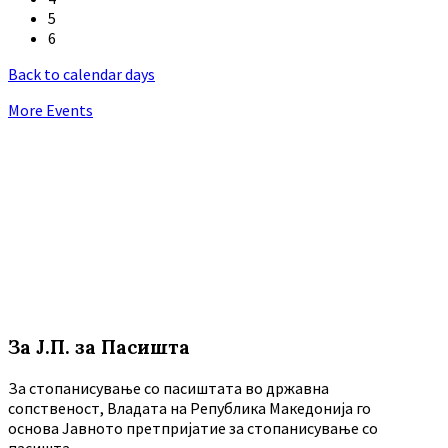
5
6
Back to calendar days
More Events
За Ј.П. за Пасишта
За стопанисување со пасиштата во државна
сопственост, Владата на Република Македонија го
основа Јавното претпријатие за стопанисување со
пасишта.