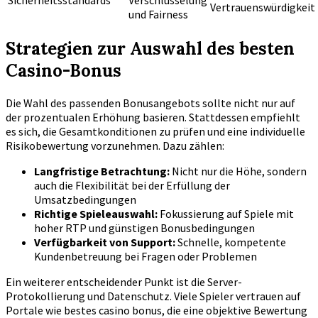
Sicherheitsstandards
Verschlüsselung
Vertrauenswürdigkeit
und Fairness
Strategien zur Auswahl des besten
Casino-Bonus
Die Wahl des passenden Bonusangebots sollte nicht nur auf
der prozentualen Erhöhung basieren. Stattdessen empfiehlt
es sich, die Gesamtkonditionen zu prüfen und eine individuelle
Risikobewertung vorzunehmen. Dazu zählen:
Langfristige Betrachtung:
Nicht nur die Höhe, sondern
auch die Flexibilität bei der Erfüllung der
Umsatzbedingungen
Richtige Spieleauswahl:
Fokussierung auf Spiele mit
hoher RTP und günstigen Bonusbedingungen
Verfügbarkeit von Support:
Schnelle, kompetente
Kundenbetreuung bei Fragen oder Problemen
Ein weiterer entscheidender Punkt ist die Server-
Protokollierung und Datenschutz. Viele Spieler vertrauen auf
Portale wie bestes casino bonus, die eine objektive Bewertung