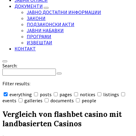
ЈАВНИ ОГЛАСИ
ДОКУМЕНТИ
ЈАВНО ДОСТАПНИ ИНФОРМАЦИИ
ЗАКОНИ
ПОДЗАКОНСКИ АКТИ
ЈАВНИ НАБАВКИ
ПРОГРАМИ
ИЗВЕШТАИ
КОНТАКТ
Search:
Filter results:
everything
posts
pages
notices
listings
events
galleries
documents
people
Collapse
search
Vergleich von flashbet casino mit
landbasierten Casinos