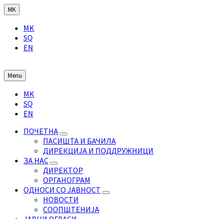
Skip
Skip
Skip
MK
to
to
to
Choose
content
main
footer
MK
language:
navigation
SQ
EN
Menu
Choose
MK
language:
SQ
EN
ПОЧЕТНА
ПАСИШТА И БАЧИЛА
ДИРЕКЦИЈА И ПОДДРУЖНИЦИ
ЗА НАС
ДИРЕКТОР
ОРГАНОГРАМ
ОДНОСИ СО ЈАВНОСТ
НОВОСТИ
СООПШТЕНИЈА