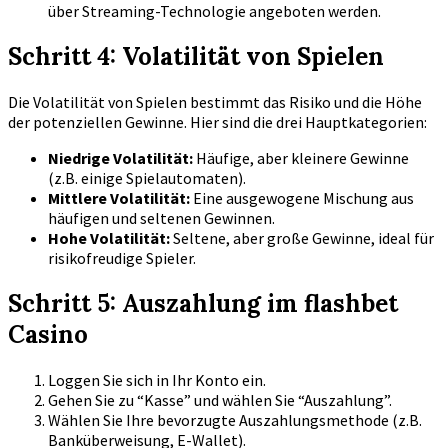
über Streaming-Technologie angeboten werden.
Schritt 4: Volatilität von Spielen
Die Volatilität von Spielen bestimmt das Risiko und die Höhe
der potenziellen Gewinne. Hier sind die drei Hauptkategorien:
Niedrige Volatilität:
Häufige, aber kleinere Gewinne
(z.B. einige Spielautomaten).
Mittlere Volatilität:
Eine ausgewogene Mischung aus
häufigen und seltenen Gewinnen.
Hohe Volatilität:
Seltene, aber große Gewinne, ideal für
risikofreudige Spieler.
Schritt 5: Auszahlung im flashbet
Casino
Loggen Sie sich in Ihr Konto ein.
Gehen Sie zu “Kasse” und wählen Sie “Auszahlung”.
Wählen Sie Ihre bevorzugte Auszahlungsmethode (z.B.
Banküberweisung, E-Wallet).