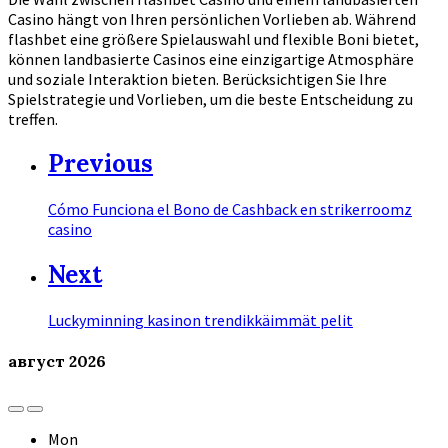
Casino hängt von Ihren persönlichen Vorlieben ab. Während
flashbet eine größere Spielauswahl und flexible Boni bietet,
können landbasierte Casinos eine einzigartige Atmosphäre
und soziale Interaktion bieten. Berücksichtigen Sie Ihre
Spielstrategie und Vorlieben, um die beste Entscheidung zu
treffen.
Previous
Cómo Funciona el Bono de Cashback en strikerroomz
casino
Next
Luckyminning kasinon trendikkäimmät pelit
август
2026
Previous
Next
Month
Month
Mon