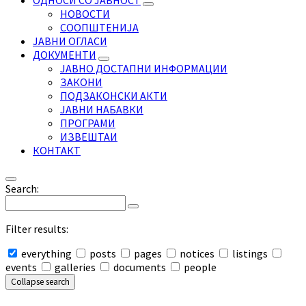
ОДНОСИ СО ЈАВНОСТ
НОВОСТИ
СООПШТЕНИЈА
ЈАВНИ ОГЛАСИ
ДОКУМЕНТИ
ЈАВНО ДОСТАПНИ ИНФОРМАЦИИ
ЗАКОНИ
ПОДЗАКОНСКИ АКТИ
ЈАВНИ НАБАВКИ
ПРОГРАМИ
ИЗВЕШТАИ
КОНТАКТ
Search:
Filter results:
everything
posts
pages
notices
listings
events
galleries
documents
people
Collapse search