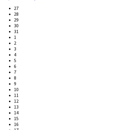
27
28
29
30
31
1
2
3
4
5
6
7
8
9
10
11
12
13
14
15
16