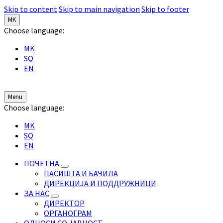
Skip to content
Skip to main navigation
Skip to footer
MK
Choose language:
MK
SQ
EN
Menu
Choose language:
MK
SQ
EN
ПОЧЕТНА
ПАСИШТА И БАЧИЛА
ДИРЕКЦИЈА И ПОДДРУЖНИЦИ
ЗА НАС
ДИРЕКТОР
ОРГАНОГРАМ