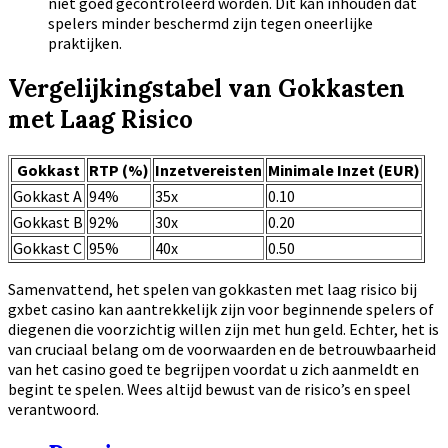
niet goed gecontroleerd worden. Dit kan inhouden dat
spelers minder beschermd zijn tegen oneerlijke
praktijken.
Vergelijkingstabel van Gokkasten
met Laag Risico
Gokkast
RTP (%)
Inzetvereisten
Minimale Inzet (EUR)
Gokkast A
94%
35x
0.10
Gokkast B
92%
30x
0.20
Gokkast C
95%
40x
0.50
Samenvattend, het spelen van gokkasten met laag risico bij
gxbet casino kan aantrekkelijk zijn voor beginnende spelers of
diegenen die voorzichtig willen zijn met hun geld. Echter, het is
van cruciaal belang om de voorwaarden en de betrouwbaarheid
van het casino goed te begrijpen voordat u zich aanmeldt en
begint te spelen. Wees altijd bewust van de risico’s en speel
verantwoord.