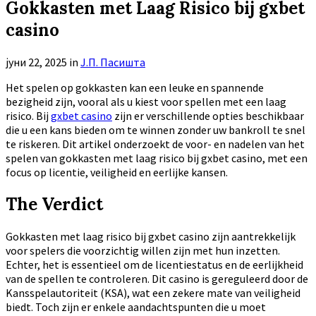
Gokkasten met Laag Risico bij gxbet
casino
јуни 22, 2025
in
Ј.П. Пасишта
Het spelen op gokkasten kan een leuke en spannende
bezigheid zijn, vooral als u kiest voor spellen met een laag
risico. Bij
gxbet casino
zijn er verschillende opties beschikbaar
die u een kans bieden om te winnen zonder uw bankroll te snel
te riskeren. Dit artikel onderzoekt de voor- en nadelen van het
spelen van gokkasten met laag risico bij gxbet casino, met een
focus op licentie, veiligheid en eerlijke kansen.
The Verdict
Gokkasten met laag risico bij gxbet casino zijn aantrekkelijk
voor spelers die voorzichtig willen zijn met hun inzetten.
Echter, het is essentieel om de licentiestatus en de eerlijkheid
van de spellen te controleren. Dit casino is gereguleerd door de
Kansspelautoriteit (KSA), wat een zekere mate van veiligheid
biedt. Toch zijn er enkele aandachtspunten die u moet