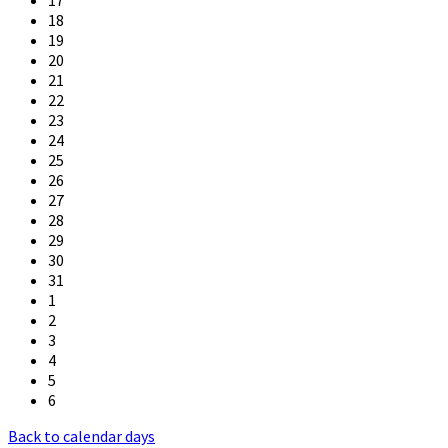
17
18
19
20
21
22
23
24
25
26
27
28
29
30
31
1
2
3
4
5
6
Back to calendar days