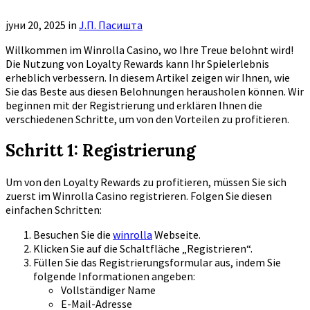
јуни 20, 2025
in
Ј.П. Пасишта
Willkommen im Winrolla Casino, wo Ihre Treue belohnt wird!
Die Nutzung von Loyalty Rewards kann Ihr Spielerlebnis
erheblich verbessern. In diesem Artikel zeigen wir Ihnen, wie
Sie das Beste aus diesen Belohnungen herausholen können. Wir
beginnen mit der Registrierung und erklären Ihnen die
verschiedenen Schritte, um von den Vorteilen zu profitieren.
Schritt 1: Registrierung
Um von den Loyalty Rewards zu profitieren, müssen Sie sich
zuerst im Winrolla Casino registrieren. Folgen Sie diesen
einfachen Schritten:
Besuchen Sie die
winrolla
Webseite.
Klicken Sie auf die Schaltfläche „Registrieren“.
Füllen Sie das Registrierungsformular aus, indem Sie
folgende Informationen angeben:
Vollständiger Name
E-Mail-Adresse