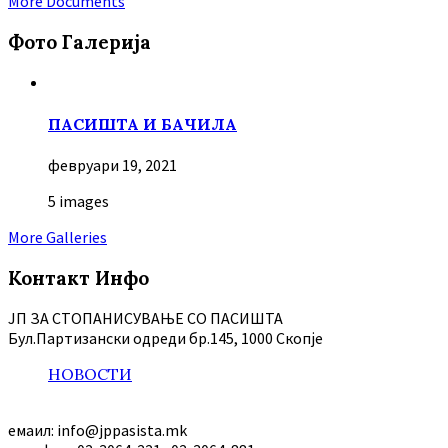
More Documents
Фото Галерија
ПАСИШТА И БАЧИЛА
февруари 19, 2021
5 images
More Galleries
Контакт Инфо
ЈП ЗА СТОПАНИСУВАЊЕ СО ПАСИШТА
Бул.Партизански oдреди бр.145, 1000 Скопје
НОВОСТИ
емаил: info@jppasista.mk