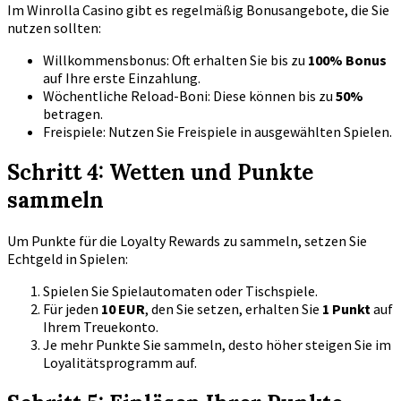
Im Winrolla Casino gibt es regelmäßig Bonusangebote, die Sie
nutzen sollten:
Willkommensbonus: Oft erhalten Sie bis zu
100% Bonus
auf Ihre erste Einzahlung.
Wöchentliche Reload-Boni: Diese können bis zu
50%
betragen.
Freispiele: Nutzen Sie Freispiele in ausgewählten Spielen.
Schritt 4: Wetten und Punkte
sammeln
Um Punkte für die Loyalty Rewards zu sammeln, setzen Sie
Echtgeld in Spielen:
Spielen Sie Spielautomaten oder Tischspiele.
Für jeden
10 EUR
, den Sie setzen, erhalten Sie
1 Punkt
auf
Ihrem Treuekonto.
Je mehr Punkte Sie sammeln, desto höher steigen Sie im
Loyalitätsprogramm auf.