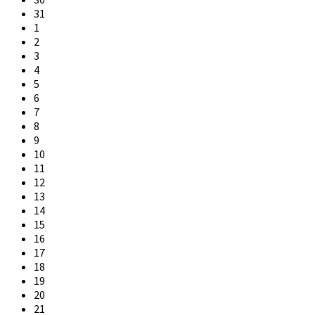
31
1
2
3
4
5
6
7
8
9
10
11
12
13
14
15
16
17
18
19
20
21