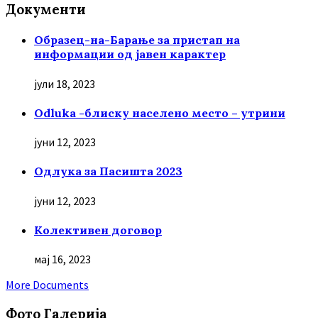
Документи
Образец-на-Барање за пристап на
информации од јавен карактер
јули 18, 2023
Odluka -блиску населено место – утрини
јуни 12, 2023
Oдлука за Пасишта 2023
јуни 12, 2023
Колективен договор
мај 16, 2023
More Documents
Фото Галерија