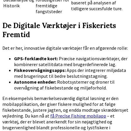
baseret på analysen af
Historik
fremtidige
tidligere succesfulde ture.
fangststeder
De Digitale Værktøjer i Fiskeriets
Fremtid
Det er her, innovative digitale værktøjer får en afgørende rolle:
GPS-forklædte kort:
Præcise navigationsværktøjer, der
kombinerer satellitdata med brugerdefinerede lag.
Fiskeovervågningsapps:
Apps der integrerer miljødata
med brugerinput til bedre beslutningstagning.
Autonome enheder:
Robotsystemer og droner til
overvågning af fiskebestande og miljøforhold.
En eksempelvis bemærkelsesværdig digital løsning er den
mobilapplikation, der giver fiskere mulighed for at følge
fiskebestande, justere jagten, og endda modtage skræddersyet
vejledning. Du kan nå at
få PrecIse Fishing mobilapp
– et
værktøj, der er blevet anerkendt for sin nøjagtighed og
brugervenlighed blandt professionelle og lystfiskere i