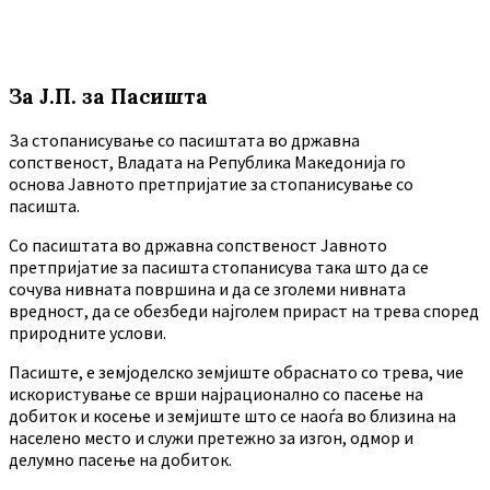
За Ј.П. за Пасишта
За стопанисување со пасиштата во државна
сопственост, Владата на Република Македонија го
основа Јавното претпријатие за стопанисување со
пасишта.
Co пасиштата во државна сопственост Јавното
претпријатие за пасишта стопанисува така што да се
сочува нивната површина и да се зголеми нивната
вредност, да се обезбеди најголем прираст на трева според
природните услови.
Пасиште, е земјоделско земјиште обраснато со трева, чие
искористување се врши најрационално со пасење на
добиток и косење и земјиште што се наоѓа во близина на
населено место и служи претежно за изгон, одмор и
делумно пасење на добиток.