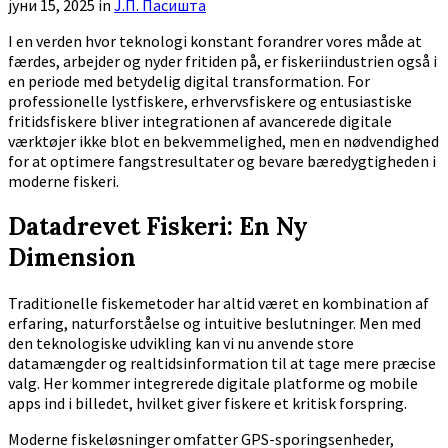
јуни 15, 2025
in
Ј.П. Пасишта
I en verden hvor teknologi konstant forandrer vores måde at
færdes, arbejder og nyder fritiden på, er fiskeriindustrien også i
en periode med betydelig digital transformation. For
professionelle lystfiskere, erhvervsfiskere og entusiastiske
fritidsfiskere bliver integrationen af avancerede digitale
værktøjer ikke blot en bekvemmelighed, men en nødvendighed
for at optimere fangstresultater og bevare bæredygtigheden i
moderne fiskeri.
Datadrevet Fiskeri: En Ny
Dimension
Traditionelle fiskemetoder har altid været en kombination af
erfaring, naturforståelse og intuitive beslutninger. Men med
den teknologiske udvikling kan vi nu anvende store
datamængder og realtidsinformation til at tage mere præcise
valg. Her kommer integrerede digitale platforme og mobile
apps ind i billedet, hvilket giver fiskere et kritisk forspring.
Moderne fiskeløsninger omfatter GPS-sporingsenheder,