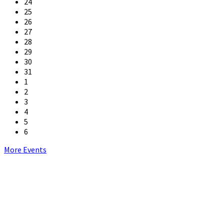
24
25
26
27
28
29
30
31
1
2
3
4
5
6
Back
More Events
to
calendar
days