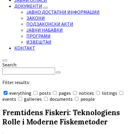
ЈАВНИ ОГЛАСИ
ДОКУМЕНТИ
ЈАВНО ДОСТАПНИ ИНФОРМАЦИИ
ЗАКОНИ
ПОДЗАКОНСКИ АКТИ
ЈАВНИ НАБАВКИ
ПРОГРАМИ
ИЗВЕШТАИ
КОНТАКТ
Search:
Filter results:
everything
posts
pages
notices
listings
events
galleries
documents
people
Collapse
search
Fremtidens Fiskeri: Teknologiens
Rolle i Moderne Fiskemetoder