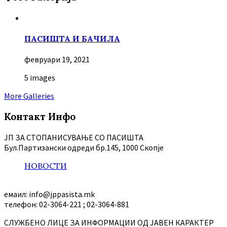
ПАСИШТА И БАЧИЛА
февруари 19, 2021
5 images
More Galleries
Контакт Инфо
ЈП ЗА СТОПАНИСУВАЊЕ СО ПАСИШТА
Бул.Партизански oдреди бр.145, 1000 Скопје
НОВОСТИ
емаил: info@jppasista.mk
телефон: 02-3064-221 ; 02-3064-881
СЛУЖБЕНО ЛИЦЕ ЗА ИНФОРМАЦИИ ОД ЈАВЕН КАРАКТЕР