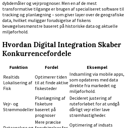
dybdemåler og vejrprognoser. Men en af de mest
transformative tilgange er brugen af specialiseret software til
tracking og planlægning – som giver layer over de geografiske
data, hvilket muliggør forudsigelse af fiskens
bevægelsesmønstre baseret på historiske data og aktuelle
miljøforhold.
Hvordan Digital Integration Skaber
Konkurrencefordele
Funktion
Fordel
Eksempel
Indsamling via mobile apps,
Realtids
Optimerer tiden
som opdateres med data
Lokalisering af
til at finde aktive
direkte fra markedet og
Fisk
fiskesteder
miljøforhold.
Planlægning af
Decideret justering af
Vejr- og
fisketure
ruteforløbet for at undgå
Strømmodeller
baseret på
dårligt vejr eller lave
prognoser
strømhastigheder.
Mere præcise
Optimering af indsats
Dataanalyse og
forudsigelser for