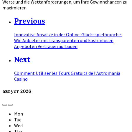
Werte und die Wettanforderungen, um Ihre Gewinnchancen zu
maximieren.
Previous
Innovative Ansätze in der Online-Glücksspielbranche:
Wie Anbieter mit transparenten und kostenlosen
Angeboten Vertrauen aufbauen
Next
Comment Utiliser les Tours Gratuits de l’Astromania
Casino
август
2026
Previous
Next
Month
Month
Mon
Tue
Wed
Thu