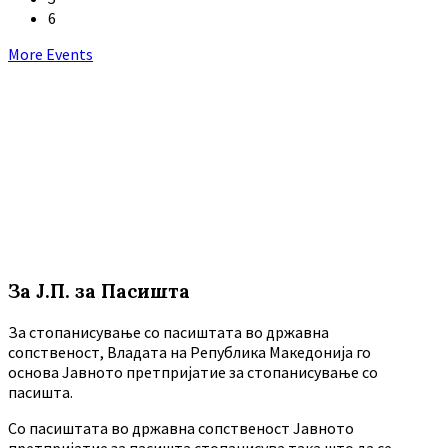
6
Back
More Events
to
calendar
days
За Ј.П. за Пасишта
За стопанисување со пасиштата во државна
сопственост, Владата на Република Македонија го
основа Јавното претпријатие за стопанисување со
пасишта.
Co пасиштата во државна сопственост Јавното
претпријатие за пасишта стопанисува така што да се