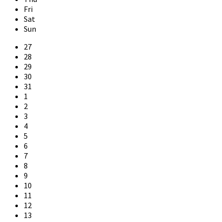
Fri
Sat
Sun
Skip
27
calendar
28
days
29
30
31
1
2
3
4
5
6
7
8
9
10
11
12
13