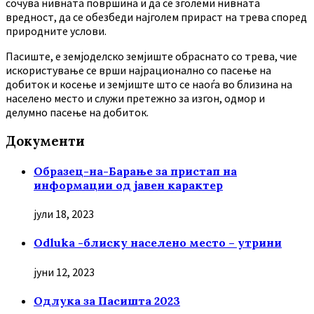
сочува нивната површина и да се зголеми нивната
вредност, да се обезбеди најголем прираст на трева според
природните услови.
Пасиште, е земјоделско земјиште обраснато со трева, чие
искористување се врши најрационално со пасење на
добиток и косење и земјиште што се наоѓа во близина на
населено место и служи претежно за изгон, одмор и
делумно пасење на добиток.
Документи
Образец-на-Барање за пристап на
информации од јавен карактер
јули 18, 2023
Odluka -блиску населено место – утрини
јуни 12, 2023
Oдлука за Пасишта 2023