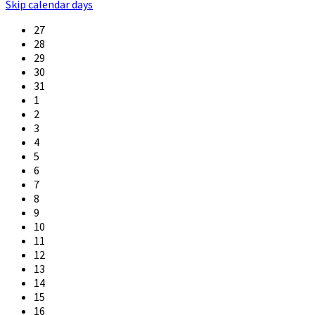
Skip calendar days
27
28
29
30
31
1
2
3
4
5
6
7
8
9
10
11
12
13
14
15
16