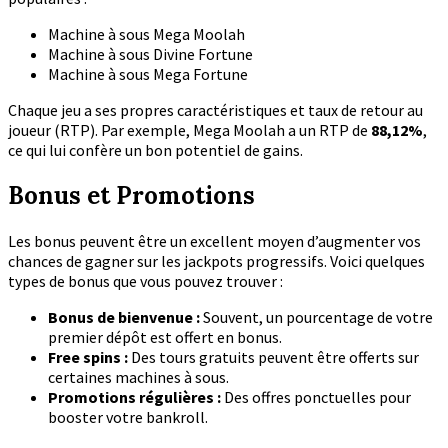
Machine à sous Mega Moolah
Machine à sous Divine Fortune
Machine à sous Mega Fortune
Chaque jeu a ses propres caractéristiques et taux de retour au
joueur (RTP). Par exemple, Mega Moolah a un RTP de
88,12%
,
ce qui lui confère un bon potentiel de gains.
Bonus et Promotions
Les bonus peuvent être un excellent moyen d’augmenter vos
chances de gagner sur les jackpots progressifs. Voici quelques
types de bonus que vous pouvez trouver :
Bonus de bienvenue :
Souvent, un pourcentage de votre
premier dépôt est offert en bonus.
Free spins :
Des tours gratuits peuvent être offerts sur
certaines machines à sous.
Promotions régulières :
Des offres ponctuelles pour
booster votre bankroll.