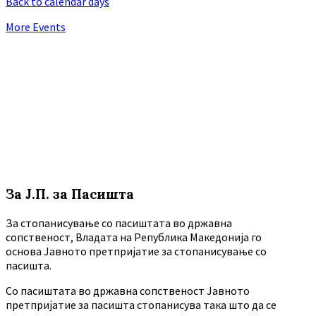
Back to calendar days
More Events
За Ј.П. за Пасишта
За стопанисување со пасиштата во државна
сопственост, Владата на Република Македонија го
основа Јавното претпријатие за стопанисување со
пасишта.
Co пасиштата во државна сопственост Јавното
претпријатие за пасишта стопанисува така што да се