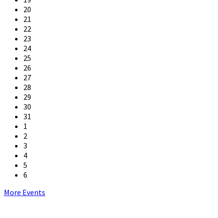
20
21
22
23
24
25
26
27
28
29
30
31
1
2
3
4
5
6
Back
More Events
to
calendar