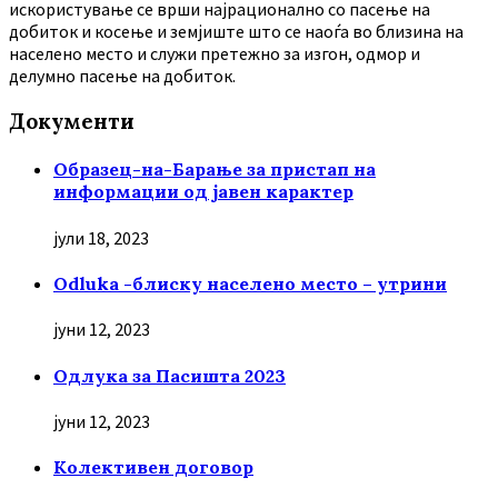
искористување се врши најрационално со пасење на
добиток и косење и земјиште што се наоѓа во близина на
населено место и служи претежно за изгон, одмор и
делумно пасење на добиток.
Документи
Образец-на-Барање за пристап на
информации од јавен карактер
јули 18, 2023
Odluka -блиску населено место – утрини
јуни 12, 2023
Oдлука за Пасишта 2023
јуни 12, 2023
Колективен договор