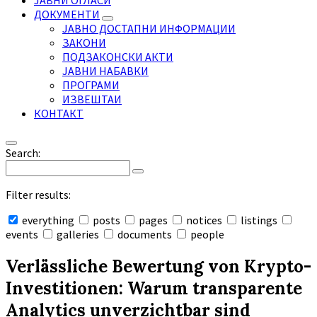
ЈАВНИ ОГЛАСИ
ДОКУМЕНТИ
ЈАВНО ДОСТАПНИ ИНФОРМАЦИИ
ЗАКОНИ
ПОДЗАКОНСКИ АКТИ
ЈАВНИ НАБАВКИ
ПРОГРАМИ
ИЗВЕШТАИ
КОНТАКТ
Search:
Filter results:
everything
posts
pages
notices
listings
events
galleries
documents
people
Collapse
search
Verlässliche Bewertung von Krypto-
Investitionen: Warum transparente
Analytics unverzichtbar sind