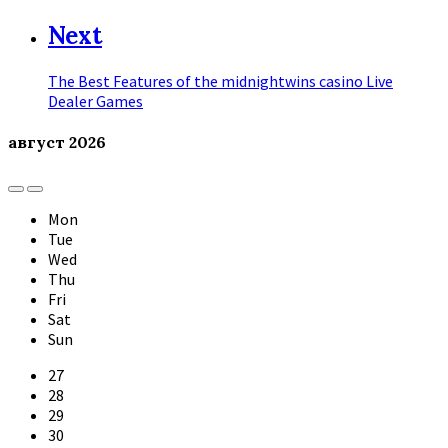
Next
The Best Features of the midnightwins casino Live
Dealer Games
август
2026
Previous
Next
Month
Month
Mon
Tue
Wed
Thu
Fri
Sat
Sun
Skip
27
calendar
28
days
29
30