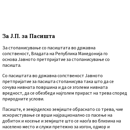
За Ј.П. за Пасишта
За стопанисување со пасиштата во државна
сопственост, Владата на Република Македонија го
основа Јавното претпријатие за стопанисување со
пасишта.
Co пасиштата во државна сопственост Јавното
претпријатие за пасишта стопанисува така што да се
сочува нивната површина и да се зголеми нивната
вредност, да се обезбеди најголем прираст на трева според
природните услови.
Пасиште, е земјоделско земјиште обраснато со трева, чие
искористување се врши најрационално со пасење на
добиток и косење и земјиште што се наоѓа во близина на
населено место и служи претежно за изгон, одмор и