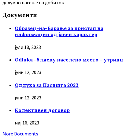
делумно пасење на добиток.
Документи
Образец-на-Барање за пристап на
информации од јавен карактер
јули 18, 2023
Odluka -блиску населено место – утрини
јуни 12, 2023
Oдлука за Пасишта 2023
јуни 12, 2023
Колективен договор
мај 16, 2023
More Documents