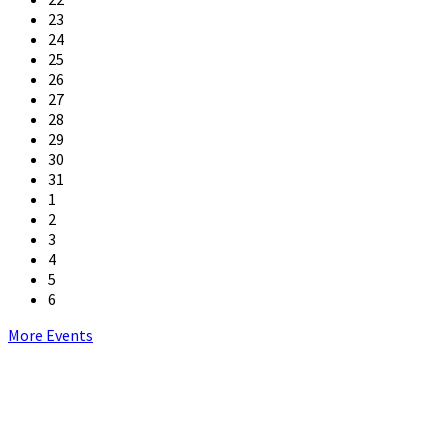
23
24
25
26
27
28
29
30
31
1
2
3
4
5
6
Back
More Events
to
calendar
days