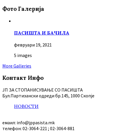
Фото Галерија
ПАСИШТА И БАЧИЛА
февруари 19, 2021
5 images
More Galleries
Контакт Инфо
ЈП ЗА СТОПАНИСУВАЊЕ СО ПАСИШТА
Бул.Партизански oдреди бр.145, 1000 Скопје
НОВОСТИ
емаил: info@jppasista.mk
телефон: 02-3064-221 ; 02-3064-881