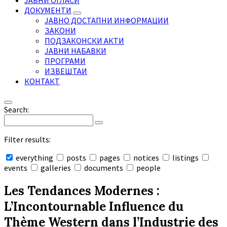
ЈАВНИ ОГЛАСИ
ДОКУМЕНТИ
ЈАВНО ДОСТАПНИ ИНФОРМАЦИИ
ЗАКОНИ
ПОДЗАКОНСКИ АКТИ
ЈАВНИ НАБАВКИ
ПРОГРАМИ
ИЗВЕШТАИ
КОНТАКТ
Search:
Filter results:
everything
posts
pages
notices
listings
events
galleries
documents
people
Collapse
search
Les Tendances Modernes :
L’Incontournable Influence du
Thème Western dans l’Industrie des