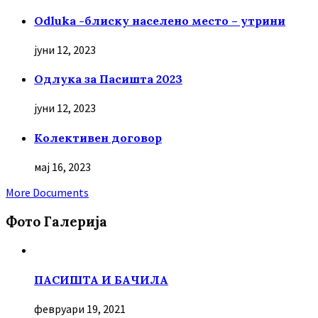
Odluka -блиску населено место – утрини
јуни 12, 2023
Oдлука за Пасишта 2023
јуни 12, 2023
Колективен договор
мај 16, 2023
More Documents
Фото Галерија
ПАСИШТА И БАЧИЛА
февруари 19, 2021