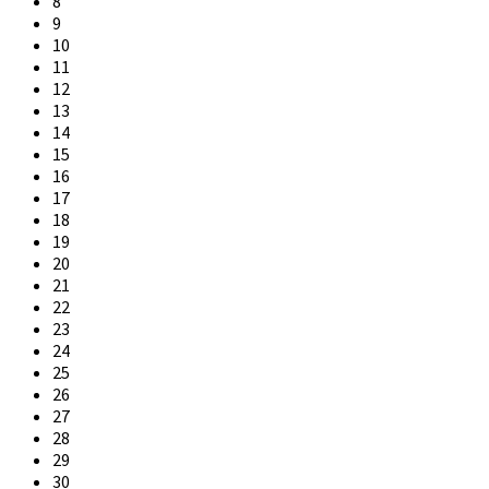
8
9
10
11
12
13
14
15
16
17
18
19
20
21
22
23
24
25
26
27
28
29
30