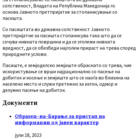
сопственост, Владата на Република Македонија го
основа Јавното претпријатие за стопанисување со
пасишта.
Co пасиштата во државна сопственост Јавното
претпријатие за пасишта стопанисува така што да се
сочува нивната површина и да се зголеми нивната
вредност, да се обезбеди најголем прираст на трева според
природните услови.
Пасиште, е земјоделско земјиште обраснато со трева, чие
искористување се врши најрационално со пасење на
добиток и косење и земјиште што се наоѓа во близина на
населено место и служи претежно за изгон, одмор и
делумно пасење на добиток.
Документи
Образец-на-Барање за пристап на
информации од јавен карактер
јули 18, 2023