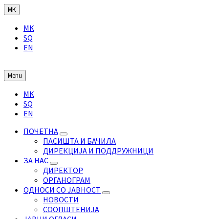
Skip
Skip
Skip
MK
to
to
to
Choose
content
main
footer
MK
language:
navigation
SQ
EN
Menu
Choose
MK
language:
SQ
EN
ПОЧЕТНА
ПАСИШТА И БАЧИЛА
ДИРЕКЦИЈА И ПОДДРУЖНИЦИ
ЗА НАС
ДИРЕКТОР
ОРГАНОГРАМ
ОДНОСИ СО ЈАВНОСТ
НОВОСТИ
СООПШТЕНИЈА