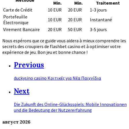
Min.
Min.
Traitement
Carte de Crédit
10 EUR
20 EUR
1-3 jours
Portefeuille
10 EUR
20 EUR
Instantané
Électronique
Virement Bancaire
20 EUR
50 EUR
3-5 jours
Nous espérons que ce guide vous aidera à mieux comprendre les
secrets des croupiers de flashbet casino et à optimiser votre
expérience de jeu. Bon jeu et bonne chance !
Previous
duckysino casino Κριτικές για Νέα Παιχνίδια
Next
Die Zukunft des Online-Glücksspiels: Mobile Innovationen
und die Bedeutung der Nutzererfahrung
август
2026