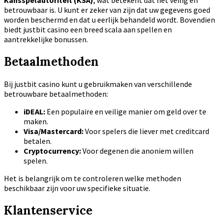
betrouwbaar is. U kunt er zeker van zijn dat uw gegevens goed
worden beschermd en dat u eerlijk behandeld wordt. Bovendien
biedt justbit casino een breed scala aan spellen en
aantrekkelijke bonussen.
Betaalmethoden
Bij justbit casino kunt u gebruikmaken van verschillende
betrouwbare betaalmethoden:
iDEAL:
Een populaire en veilige manier om geld over te
maken.
Visa/Mastercard:
Voor spelers die liever met creditcard
betalen.
Cryptocurrency:
Voor degenen die anoniem willen
spelen.
Het is belangrijk om te controleren welke methoden
beschikbaar zijn voor uw specifieke situatie.
Klantenservice