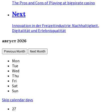
The Pros and Cons of Playing at bigpirate casino
Next
Innovation in der Freizeitindustrie: Nachhaltigkeit,
Digitalität und Erlebnisqualität
август
2026
Previous Month
Next Month
Mon
Tue
Wed
Thu
Fri
Sat
Sun
Skip calendar days
27