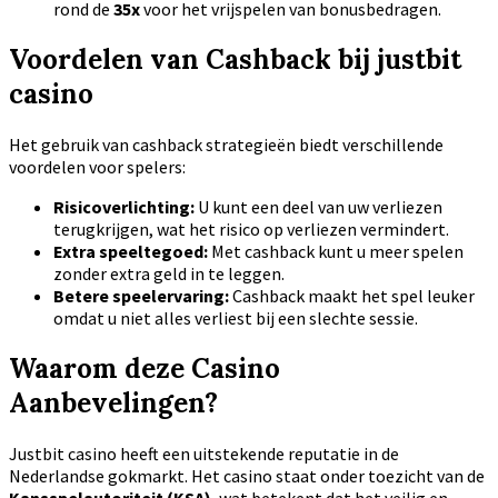
rond de
35x
voor het vrijspelen van bonusbedragen.
Voordelen van Cashback bij justbit
casino
Het gebruik van cashback strategieën biedt verschillende
voordelen voor spelers:
Risicoverlichting:
U kunt een deel van uw verliezen
terugkrijgen, wat het risico op verliezen vermindert.
Extra speeltegoed:
Met cashback kunt u meer spelen
zonder extra geld in te leggen.
Betere speelervaring:
Cashback maakt het spel leuker
omdat u niet alles verliest bij een slechte sessie.
Waarom deze Casino
Aanbevelingen?
Justbit casino heeft een uitstekende reputatie in de
Nederlandse gokmarkt. Het casino staat onder toezicht van de
Kansspelautoriteit (KSA)
, wat betekent dat het veilig en