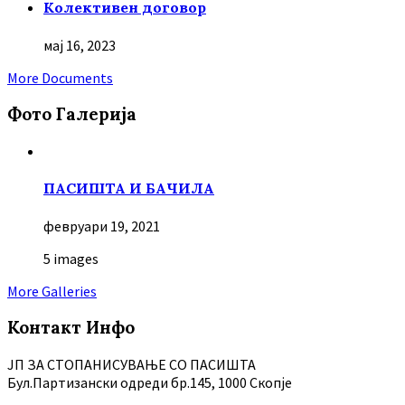
Колективен договор
мај 16, 2023
More Documents
Фото Галерија
ПАСИШТА И БАЧИЛА
февруари 19, 2021
5 images
More Galleries
Контакт Инфо
ЈП ЗА СТОПАНИСУВАЊЕ СО ПАСИШТА
Бул.Партизански oдреди бр.145, 1000 Скопје