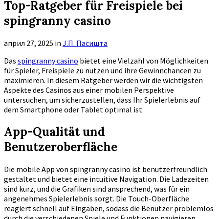
Top-Ratgeber für Freispiele bei
spingranny casino
април 27, 2025
in
Ј.П. Пасишта
Das
spingranny casino
bietet eine Vielzahl von Möglichkeiten
für Spieler, Freispiele zu nutzen und ihre Gewinnchancen zu
maximieren. In diesem Ratgeber werden wir die wichtigsten
Aspekte des Casinos aus einer mobilen Perspektive
untersuchen, um sicherzustellen, dass Ihr Spielerlebnis auf
dem Smartphone oder Tablet optimal ist.
App-Qualität und
Benutzeroberfläche
Die mobile App von spingranny casino ist benutzerfreundlich
gestaltet und bietet eine intuitive Navigation. Die Ladezeiten
sind kurz, und die Grafiken sind ansprechend, was für ein
angenehmes Spielerlebnis sorgt. Die Touch-Oberfläche
reagiert schnell auf Eingaben, sodass die Benutzer problemlos
durch die verschiedenen Spiele und Funktionen navigieren