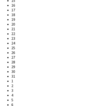
15
16
17
18
19
20
21
22
23
24
25
26
27
28
29
30
31
1
2
3
4
5
6