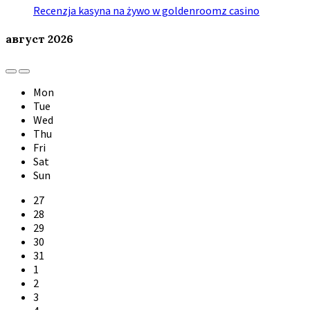
Recenzja kasyna na żywo w goldenroomz casino
август
2026
Previous
Next
Month
Month
Mon
Tue
Wed
Thu
Fri
Sat
Sun
Skip
27
calendar
28
days
29
30
31
1
2
3