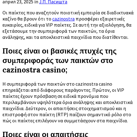
април 23, 2025
in
Ј.П. Пасишта
Οι παίκτες που αναζητούν ποιοτική εμπειρία σε διαδικτυακά
καζίνο θα βρουν ότι το
cazinostra
προσφέρει εξαιρετικές
ευκαιρίες, ειδικά για VIP παίκτες. Σε αυτή την αξιολόγηση, θα
εξετάσουμε την συμπεριφορά των παικτών, τα όρια
ανάληψης, και τα αποκλειστικά παιχνίδια που διατίθενται.
Ποιες είναι οι βασικές πτυχές της
συμπεριφοράς των παικτών στο
cazinostra casino;
Η συμπεριφορά των παικτών στο cazinostra casino
επηρεάζεται από διάφορους παράγοντες. Πρώτον, οι VIP
παίκτες έχουν πρόσβαση σε ειδικά προνόμια που
περιλαμβάνουν υψηλότερα όρια ανάληψης και αποκλειστικά
παιχνίδια. Δεύτερον, οι απαιτήσεις στοιχηματισμού και η
επιστροφή στον παίκτη (RTP) παίζουν σημαντικό ρόλο στο
πώς οι παίκτες επιλέγουν να συμμετάσχουν στα παιχνίδια.
Ποιες είναι οι απαιτήσεις