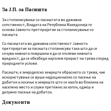
За Ј.П. за Пасишта
За стопанисување со пасиштата во државна
сопственост, Владата на Република Македонија го
основа Јавното претпријатие за стопанисување со
пасишта.
Co пасиштата во државна сопственост Јавното
претпријатие за пасишта стопанисува така што да се
сочува нивната површина и да се зголеми нивната
вредност, да се обезбеди најголем прираст на трева според
природните услови.
Пасиште, е земјоделско земјиште обраснато со трева, чие
искористување се врши најрационално со пасење на
добиток и косење и земјиште што се наоѓа во близина на
населено место и служи претежно за изгон, одмор и
делумно пасење на добиток.
Документи