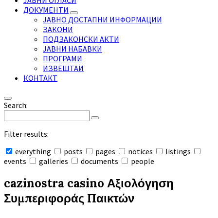
ЈАВНИ ОГЛАСИ
ДОКУМЕНТИ
ЈАВНО ДОСТАПНИ ИНФОРМАЦИИ
ЗАКОНИ
ПОДЗАКОНСКИ АКТИ
ЈАВНИ НАБАВКИ
ПРОГРАМИ
ИЗВЕШТАИ
КОНТАКТ
Search:
Filter results:
everything
posts
pages
notices
listings
events
galleries
documents
people
Collapse
search
cazinostra casino Αξιολόγηση
Συμπεριφοράς Παικτών