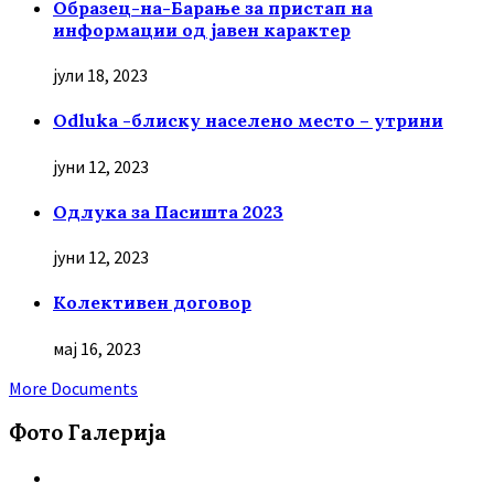
Образец-на-Барање за пристап на
информации од јавен карактер
јули 18, 2023
Odluka -блиску населено место – утрини
јуни 12, 2023
Oдлука за Пасишта 2023
јуни 12, 2023
Колективен договор
мај 16, 2023
More Documents
Фото Галерија