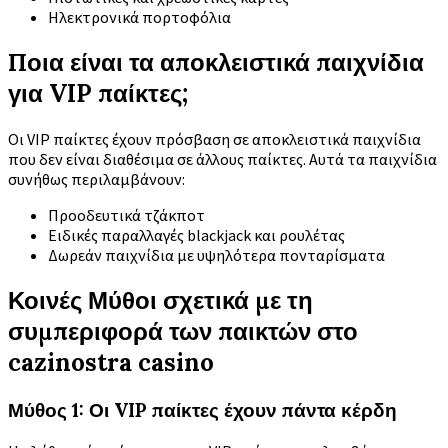
Ηλεκτρονικά πορτοφόλια
Ποια είναι τα αποκλειστικά παιχνίδια
για VIP παίκτες;
Οι VIP παίκτες έχουν πρόσβαση σε αποκλειστικά παιχνίδια
που δεν είναι διαθέσιμα σε άλλους παίκτες. Αυτά τα παιχνίδια
συνήθως περιλαμβάνουν:
Προοδευτικά τζάκποτ
Ειδικές παραλλαγές blackjack και ρουλέτας
Δωρεάν παιχνίδια με υψηλότερα πονταρίσματα
Κοινές Μύθοι σχετικά με τη
συμπεριφορά των παικτών στο
cazinostra casino
Μύθος 1: Οι VIP παίκτες έχουν πάντα κέρδη