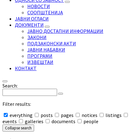
ОДНОСИ СО ЈАВНОСТ
НОВОСТИ
СООПШТЕНИЈА
ЈАВНИ ОГЛАСИ
ДОКУМЕНТИ
ЈАВНО ДОСТАПНИ ИНФОРМАЦИИ
ЗАКОНИ
ПОДЗАКОНСКИ АКТИ
ЈАВНИ НАБАВКИ
ПРОГРАМИ
ИЗВЕШТАИ
КОНТАКТ
Search:
Filter results:
everything
posts
pages
notices
listings
events
galleries
documents
people
Collapse search