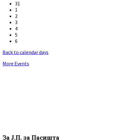
31
1
2
3
4
5
6
Back to calendar days
More Events
За Ј.П. за Пасишта