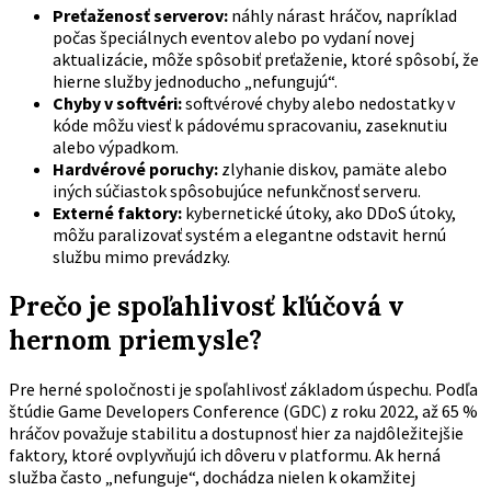
Preťaženosť serverov:
náhly nárast hráčov, napríklad
počas špeciálnych eventov alebo po vydaní novej
aktualizácie, môže spôsobiť preťaženie, ktoré spôsobí, že
hierne služby jednoducho „nefungujú“.
Chyby v softvéri:
softvérové chyby alebo nedostatky v
kóde môžu viesť k pádovému spracovaniu, zaseknutiu
alebo výpadkom.
Hardvérové poruchy:
zlyhanie diskov, pamäte alebo
iných súčiastok spôsobujúce nefunkčnosť serveru.
Externé faktory:
kybernetické útoky, ako DDoS útoky,
môžu paralizovať systém a elegantne odstavit hernú
službu mimo prevádzky.
Prečo je spoľahlivosť kľúčová v
hernom priemysle?
Pre herné spoločnosti je spoľahlivosť základom úspechu. Podľa
štúdie Game Developers Conference (GDC) z roku 2022, až 65 %
hráčov považuje stabilitu a dostupnosť hier za najdôležitejšie
faktory, ktoré ovplyvňujú ich dôveru v platformu.
Ak herná
služba často „nefunguje“
, dochádza nielen k okamžitej