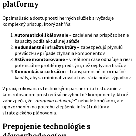
platformy
Optimalizácia dostupnosti herných služieb si vyžaduje
komplexný prístup, ktorý zahŕňa:
Automatické škálovanie
– zacielené na prispôsobenie
kapacity podľa aktuálnej záťaže.
Redundantné infraštruktúry
– zabezpečujú plynulú
prevádzku v prípade zlyhania komponentov.
Aktívne monitorovanie
– v reálnom čase odhaľuje a rieši
potenciálne problémy pred tým, než ovplyvnia hráčov.
Komunikácia so hráčmi
– transparentné informačné
kanály, aby sa minimalizovala frustrácia počas výpadkov.
V praxi, rokovania s technickými partnermi a testovanie v
kontrolovanom prostredí sú nevyhnutné komponenty, ktoré
zabezpečia, že „
dragonia nefunguje
“ nebude končíkom, ale
upozornením na potrebu zlepšenia infraštruktúry a
strategického plánovania.
Prepojenie technológie s
dôveryhodnosťou