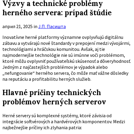
Výzvy a technické problémy
herného servera: prípad štúdie
април 21, 2025
in
Ј.П. Пасишта
Inovatívne herné platformy významne ovplyvňujú digitálnu
zábavu a vytvárajú nové štandardy v prepojení medzi vývojármi,
technológiami a hráčskou komunitou. Avšak, aj tie
najmodernejšie technológie nie sú imúnne voči problémom,
ktoré môžu ovplyvniť používateľskú skúsenosť a dôveryhodnosť.
Jedným z najčastejších problémov je výpadok alebo
„nefungovanie“ herného servera, čo môže mať vážne dôsledky
na reputáciu a profitabilitu herných služieb.
Hlavné príčiny technických
problémov herných serverov
Herné servery sú komplexné systémy, ktoré závisia od
integrácie softvérových a hardvérových komponentov. Medzi
najbežnejšie príčiny ich zlyhania patria: