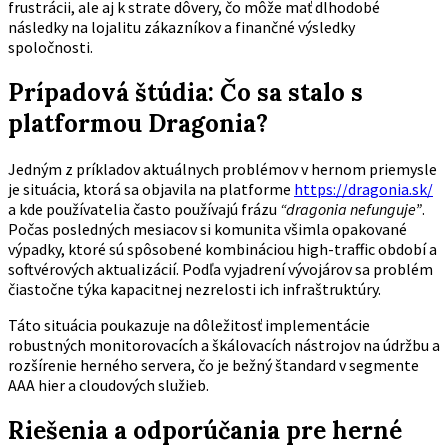
frustrácii, ale aj k strate dôvery, čo môže mať dlhodobé
následky na lojalitu zákazníkov a finančné výsledky
spoločnosti.
Prípadová štúdia: Čo sa stalo s
platformou Dragonia?
Jedným z príkladov aktuálnych problémov v hernom priemysle
je situácia, ktorá sa objavila na platforme
https://dragonia.sk/
a kde používatelia často používajú frázu
“dragonia nefunguje”
.
Počas posledných mesiacov si komunita všimla opakované
výpadky, ktoré sú spôsobené kombináciou high-traffic období a
softvérových aktualizácií. Podľa vyjadrení vývojárov sa problém
čiastočne týka kapacitnej nezrelosti ich infraštruktúry.
Táto situácia poukazuje na dôležitosť implementácie
robustných monitorovacích a škálovacích nástrojov na údržbu a
rozšírenie herného servera, čo je bežný štandard v segmente
AAA hier a cloudových služieb.
Riešenia a odporúčania pre herné