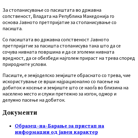
За стопанисување со пасиштата во државна
сопственост, Владата на Република Македонија го
основа Јавното претпријатие за стопанисување со
пасишта.
Co пасиштата во државна сопственост Јавното
претпријатие за пасишта стопанисува така што да се
сочува нивната површина и да се зголеми нивната
вредност, да се обезбеди најголем прираст на трева според
природните услови.
Пасиште, е земјоделско земјиште обраснато со трева, чие
искористување се врши најрационално со пасење на
добиток и косење и земјиште што се наоѓа во близина на
населено место и служи претежно за изгон, одмор и
делумно пасење на добиток.
Документи
Образец-на-Барање за пристап на
информации од јавен карактер