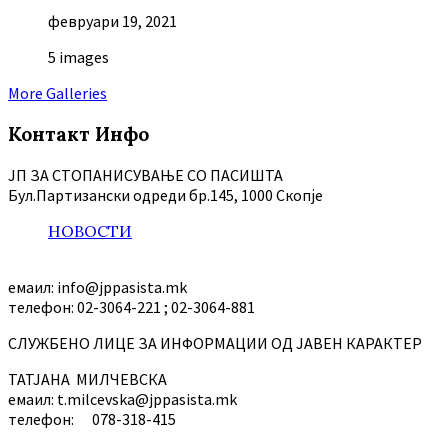
февруари 19, 2021
5 images
More Galleries
Контакт Инфо
ЈП ЗА СТОПАНИСУВАЊЕ СО ПАСИШТА
Бул.Партизански oдреди бр.145, 1000 Скопје
НОВОСТИ
емаил: info@jppasista.mk
телефон: 02-3064-221 ; 02-3064-881
СЛУЖБЕНО ЛИЦЕ ЗА ИНФОРМАЦИИ ОД ЈАВЕН КАРАКТЕР
ТАТЈАНА МИЛЧЕВСКА
емаил: t.milcevska@jppasista.mk
телефон: 078-318-415