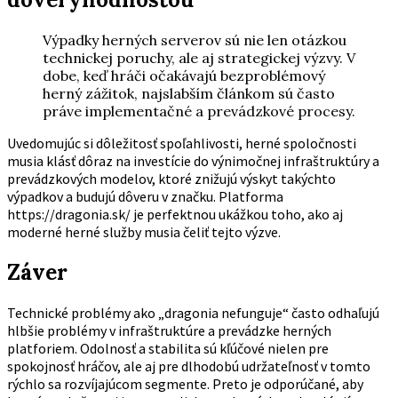
Výpadky herných serverov sú nie len otázkou
technickej poruchy, ale aj strategickej výzvy. V
dobe, keď hráči očakávajú bezproblémový
herný zážitok, najslabším článkom sú často
práve implementačné a prevádzkové procesy.
Uvedomujúc si dôležitosť spoľahlivosti, herné spoločnosti
musia klásť dôraz na investície do výnimočnej infraštruktúry a
prevádzkových modelov, ktoré znižujú výskyt takýchto
výpadkov a budujú dôveru v značku. Platforma
https://dragonia.sk/ je perfektnou ukážkou toho, ako aj
moderné herné služby musia čeliť tejto výzve.
Záver
Technické problémy ako „
dragonia nefunguje
“ často odhaľujú
hlbšie problémy v infraštruktúre a prevádzke herných
platforiem. Odolnosť a stabilita sú kľúčové nielen pre
spokojnosť hráčov, ale aj pre dlhodobú udržateľnosť v tomto
rýchlo sa rozvíjajúcom segmente. Preto je odporúčané, aby