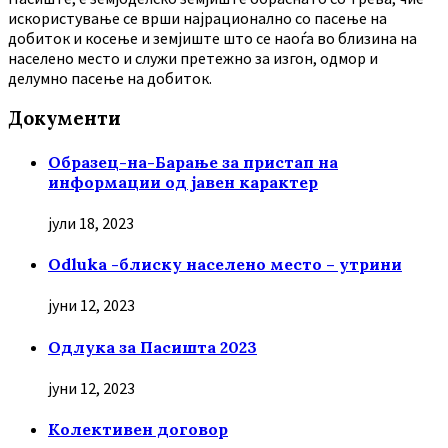
искористување се врши најрационално со пасење на
добиток и косење и земјиште што се наоѓа во близина на
населено место и служи претежно за изгон, одмор и
делумно пасење на добиток.
Документи
Образец-на-Барање за пристап на
информации од јавен карактер
јули 18, 2023
Odluka -блиску населено место – утрини
јуни 12, 2023
Oдлука за Пасишта 2023
јуни 12, 2023
Колективен договор