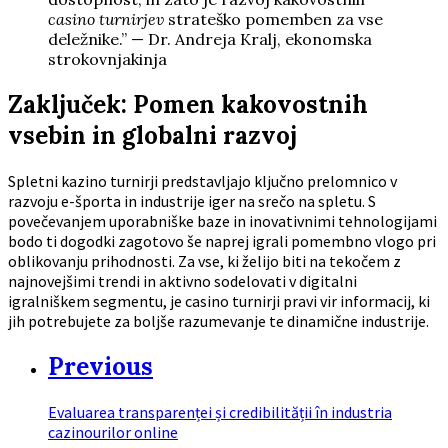
casino turnirjev
strateško pomemben za vse
deležnike.” — Dr. Andreja Kralj, ekonomska
strokovnjakinja
Zaključek: Pomen kakovostnih
vsebin in globalni razvoj
Spletni kazino turnirji predstavljajo ključno prelomnico v
razvoju e-športa in industrije iger na srečo na spletu. S
povečevanjem uporabniške baze in inovativnimi tehnologijami
bodo ti dogodki zagotovo še naprej igrali pomembno vlogo pri
oblikovanju prihodnosti. Za vse, ki želijo biti na tekočem z
najnovejšimi trendi in aktivno sodelovati v digitalni
igralniškem segmentu, je casino turnirji pravi vir informacij, ki
jih potrebujete za boljše razumevanje te dinamične industrije.
Previous
Evaluarea transparenței și credibilității în industria
cazinourilor online