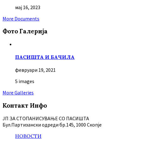
мај 16, 2023
More Documents
Фото Галерија
ПАСИШТА И БАЧИЛА
февруари 19, 2021
5 images
More Galleries
Контакт Инфо
ЈП ЗА СТОПАНИСУВАЊЕ СО ПАСИШТА
Бул.Партизански oдреди бр.145, 1000 Скопје
НОВОСТИ