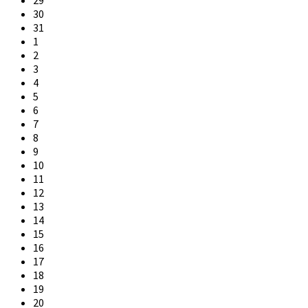
29
30
31
1
2
3
4
5
6
7
8
9
10
11
12
13
14
15
16
17
18
19
20