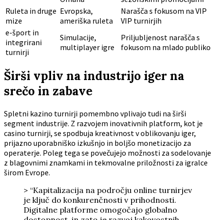
Ruleta in druge
Evropska,
Narašča s fokusom na VIP
mize
ameriška ruleta
VIP turnirjih
e-šport in
Simulacije,
Priljubljenost narašča s
integrirani
multiplayer igre
fokusom na mlado publiko
turnirji
Širši vpliv na industrijo iger na
srečo in zabave
Spletni kazino turnirji pomembno vplivajo tudi na širši
segment industrije. Z razvojem inovativnih platform, kot je
casino turnirji, se spodbuja kreativnost v oblikovanju iger,
prijazno uporabniško izkušnjo in boljšo monetizacijo za
operaterje. Poleg tega se povečujejo možnosti za sodelovanje
z blagovnimi znamkami in tekmovalne priložnosti za igralce
širom Evrope.
> “Kapitalizacija na področju online turnirjev
je ključ do konkurenčnosti v prihodnosti.
Digitalne platforme omogočajo globalno
dostopnost, in zato je razvoj kakovostnih