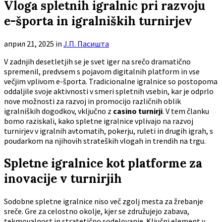
Vloga spletnih igralnic pri razvoju
e-športa in igralniških turnirjev
април 21, 2025
in
Ј.П. Пасишта
V zadnjih desetletjih se je svet iger na srečo dramatično
spremenil, predvsem s pojavom digitalnih platform in vse
večjim vplivom e-športa. Tradicionalne igralnice so postopoma
oddaljile svoje aktivnosti v smeri spletnih vsebin, kar je odprlo
nove možnosti za razvoj in promocijo različnih oblik
igralniških dogodkov, vključno z
casino turnirji
. V tem članku
bomo raziskali, kako spletne igralnice vplivajo na razvoj
turnirjev v igralnih avtomatih, pokerju, ruleti in drugih igrah, s
poudarkom na njihovih strateških vlogah in trendih na trgu.
Spletne igralnice kot platforme za
inovacije v turnirjih
Sodobne spletne igralnice niso več zgolj mesta za žrebanje
sreče. Gre za celostno okolje, kjer se združujejo zabava,
tekmovalnost in stratetično sodelovanje. Ključni element v