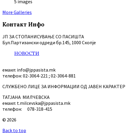
5 images
More Galleries
Контакт Инфо
ЈП ЗА СТОПАНИСУВАЊЕ СО ПАСИШТА
Бул.Партизански oдреди бр.145, 1000 Скопје
НОВОСТИ
емаил: info@jppasista.mk
телефон: 02-3064-221 ; 02-3064-881
СЛУЖБЕНО ЛИЦЕ ЗА ИНФОРМАЦИИ ОД ЈАВЕН КАРАКТЕР
ТАТЈАНА МИЛЧЕВСКА
емаил: t.milcevska@jppasista.mk
телефон: 078-318-415
© 2026
Back to top