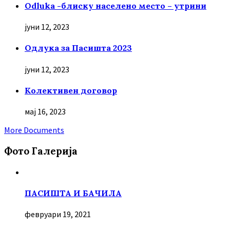
Odluka -блиску населено место – утрини
јуни 12, 2023
Oдлука за Пасишта 2023
јуни 12, 2023
Колективен договор
мај 16, 2023
More Documents
Фото Галерија
ПАСИШТА И БАЧИЛА
февруари 19, 2021