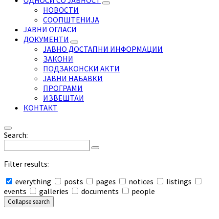
ОДНОСИ СО ЈАВНОСТ
НОВОСТИ
СООПШТЕНИЈА
ЈАВНИ ОГЛАСИ
ДОКУМЕНТИ
ЈАВНО ДОСТАПНИ ИНФОРМАЦИИ
ЗАКОНИ
ПОДЗАКОНСКИ АКТИ
ЈАВНИ НАБАВКИ
ПРОГРАМИ
ИЗВЕШТАИ
КОНТАКТ
Search:
Filter results:
everything
posts
pages
notices
listings
events
galleries
documents
people
Collapse search