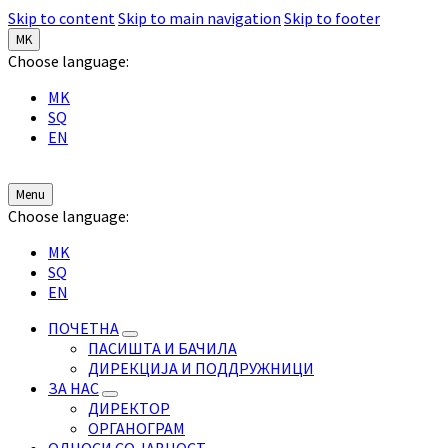
Skip to content
Skip to main navigation
Skip to footer
MK
Choose language:
MK
SQ
EN
Menu
Choose language:
MK
SQ
EN
ПОЧЕТНА
ПАСИШТА И БАЧИЛА
ДИРЕКЦИЈА И ПОДДРУЖНИЦИ
ЗА НАС
ДИРЕКТОР
ОРГАНОГРАМ