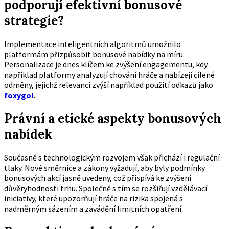
podporují efektivní bonusové
strategie?
Implementace inteligentních algoritmů umožnilo
platformám přizpůsobit bonusové nabídky na míru.
Personalizace je dnes klíčem ke zvýšení engagementu, kdy
například platformy analyzují chování hráče a nabízejí cílené
odměny, jejichž relevanci zvýší například použití odkazů jako
foxygol
.
Právní a etické aspekty bonusových
nabídek
Současně s technologickým rozvojem však přichází i regulační
tlaky. Nové směrnice a zákony vyžadují, aby byly podmínky
bonusových akcí jasně uvedeny, což přispívá ke zvýšení
důvěryhodnosti trhu. Společně s tím se rozšiřují vzdělávací
iniciativy, které upozorňují hráče na rizika spojená s
nadměrným sázením a zavádění limitních opatření.