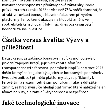
konkurenceschopnosti a přilákaly nové zákazníky. Podle
průzkumu trhu z roku 2022 se více než
75%
hráčů domnívá, že
atraktivní uvítací bonus je hlavním faktorem při výběru
platformy. Tento trend ukazuje na hluboké změny ve
spotřebitelském chování, kdy hráči dnes očekávají větší
hodnotu za své investice.
Částka versus kvalita: Výzvy a
příležitosti
Data ukazují, že zatímco bonusové nabídky mohou zvýšit
prvotní zapojení hráčů, jejich efektivita závisí na
transparentnosti a férovosti podmínek. Například v roce 2023
došlo ke zvýšení regulací týkajících se bonusových podmínek v
Evropské unii, což přimělo platformy, aby se přiklonily k
férovějším a srozumitelnějším politikám. Také je důležité
zmínit, že hráči nyní více hledají platformy, které nabízejí nejen
lákavé bonusy, ale také důvěryhodnost a bezpečnost.
Jaké technologické inovace