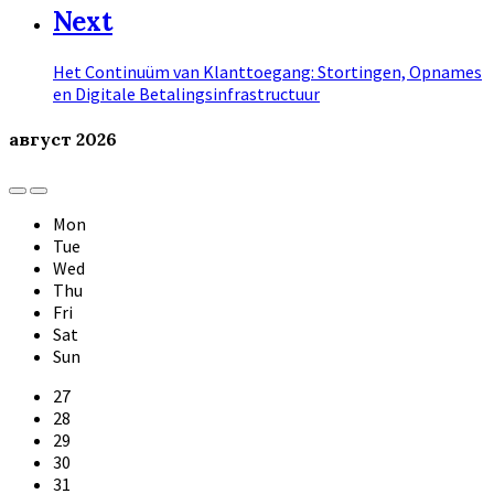
Next
Het Continuüm van Klanttoegang: Stortingen, Opnames
en Digitale Betalingsinfrastructuur
август
2026
Previous
Next
Month
Month
Mon
Tue
Wed
Thu
Fri
Sat
Sun
Skip
27
calendar
28
days
29
30
31