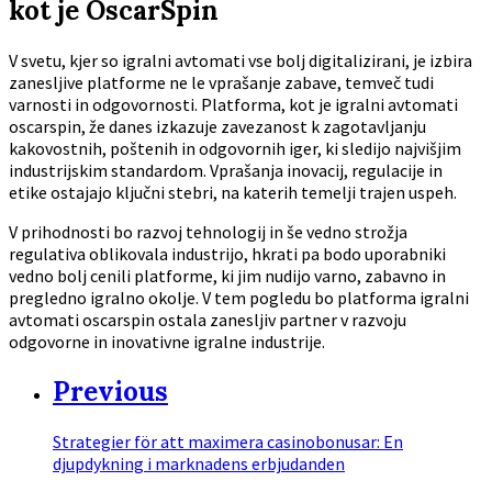
kot je OscarSpin
V svetu, kjer so igralni avtomati vse bolj digitalizirani, je izbira
zanesljive platforme ne le vprašanje zabave, temveč tudi
varnosti in odgovornosti. Platforma, kot je igralni avtomati
oscarspin, že danes izkazuje zavezanost k zagotavljanju
kakovostnih, poštenih in odgovornih iger, ki sledijo najvišjim
industrijskim standardom. Vprašanja inovacij, regulacije in
etike ostajajo ključni stebri, na katerih temelji trajen uspeh.
V prihodnosti bo razvoj tehnologij in še vedno strožja
regulativa oblikovala industrijo, hkrati pa bodo uporabniki
vedno bolj cenili platforme, ki jim nudijo varno, zabavno in
pregledno igralno okolje. V tem pogledu bo platforma igralni
avtomati oscarspin ostala zanesljiv partner v razvoju
odgovorne in inovativne igralne industrije.
Previous
Strategier för att maximera casinobonusar: En
djupdykning i marknadens erbjudanden