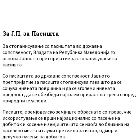
За Ј.П. за Пасишта
За стопанисување со пасиштата во државна
сопственост, Владата на Република Македонија го
основа Јавното претпријатие за стопанисување со
пасишта.
Co пасиштата во државна сопственост Јавното
претпријатие за пасишта стопанисува така што да се
сочува нивната површина и да се зголеми нивната
вредност, да се обезбеди најголем прираст на трева според
природните услови.
Пасиште, е земјоделско земјиште обраснато со трева, чие
искористување се врши најрационално со пасење на
добиток и косење и земјиште што се наоѓа во близина на
населено место и служи претежно за изгон, одмор и
делумно пасење на добиток.