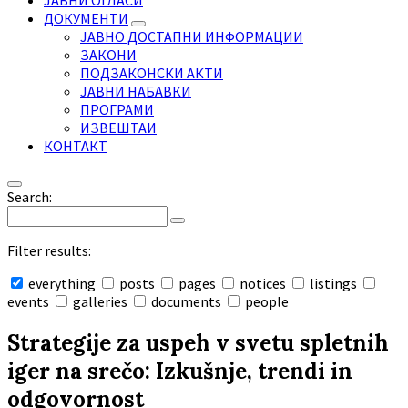
ЈАВНИ ОГЛАСИ
ДОКУМЕНТИ
ЈАВНО ДОСТАПНИ ИНФОРМАЦИИ
ЗАКОНИ
ПОДЗАКОНСКИ АКТИ
ЈАВНИ НАБАВКИ
ПРОГРАМИ
ИЗВЕШТАИ
КОНТАКТ
Search:
Filter results:
everything
posts
pages
notices
listings
events
galleries
documents
people
Collapse
search
Strategije za uspeh v svetu spletnih
iger na srečo: Izkušnje, trendi in
odgovornost