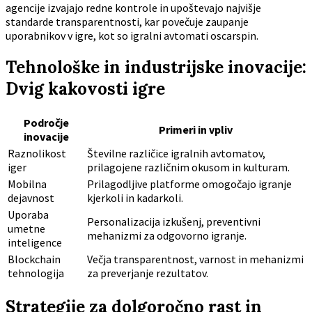
agencije izvajajo redne kontrole in upoštevajo najvišje
standarde transparentnosti, kar povečuje zaupanje
uporabnikov v igre, kot so igralni avtomati oscarspin.
Tehnološke in industrijske inovacije:
Dvig kakovosti igre
Področje
Primeri in vpliv
inovacije
Raznolikost
Številne različice igralnih avtomatov,
iger
prilagojene različnim okusom in kulturam.
Mobilna
Prilagodljive platforme omogočajo igranje
dejavnost
kjerkoli in kadarkoli.
Uporaba
Personalizacija izkušenj, preventivni
umetne
mehanizmi za odgovorno igranje.
inteligence
Blockchain
Večja transparentnost, varnost in mehanizmi
tehnologija
za preverjanje rezultatov.
Strategije za dolgoročno rast in