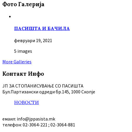
Фото Галерија
ПАСИШТА И БАЧИЛА
февруари 19, 2021
5 images
More Galleries
Контакт Инфо
ЈП ЗА СТОПАНИСУВАЊЕ СО ПАСИШТА
Бул.Партизански oдреди бр.145, 1000 Скопје
НОВОСТИ
емаил: info@jppasista.mk
телефон: 02-3064-221 ; 02-3064-881