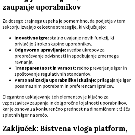
zaupanje uporabnikov
Za dosego trajnega uspeha je pomembno, da podjetja v tem
sektorju izvajajo celostne strategije, ki vključujejo:
Inovativne igre:
stalno uvajanje novih funkcij, ki
privlačijo široko skupino uporabnikov.
Odgovorno upravljanje:
uvedba ukrepov za
preprečevanje odvisnosti in spodbujanje zmernega
ravnanja.
Transparentnost in varnost:
redno preverjanje iger in
spoštovanje regulativnih standardov.
Personalizacija uporabniške izkušnje:
prilagajanje iger
posameznim potrebam in preferencam igralcev.
Elegantno usklajevanje teh elementov je ključno za
vzpostavitev zaupanja in dolgoročne lojalnosti uporabnikov,
kar je osnova za konkurenčno prednost na dinamičnem tržišču
spletnih iger na srečo.
Zaključek: Bistvena vloga platform,