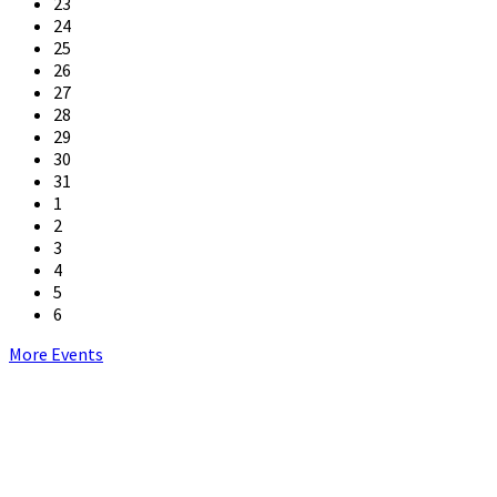
23
24
25
26
27
28
29
30
31
1
2
3
4
5
6
Back
More Events
to
calendar
days