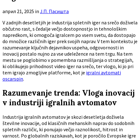
април 21, 2025
in
Ј.П. Пасишта
V zadnjih desetletjih je industrija spletnih iger na srečo doživela
občutno rast, s čedalje večjo dostopnostjo in tehnološkim
napredkom, ki omogoča igralcem po vsem svetu, da dostopajo
do množice različnih iger prek svojih naprav. V tem kontekstu je
razumevanje ključnih dejavnikov uspeha, odgovornosti in
inovacij postalo nujno za vse udeležence na tem trgu. Na tem
mestu se poglobimo v pomembna razmišljanja o strategijah,
ki oblikujejo prihodnost video iger na srečo, ter vlogo, ki jo pri
tem igrajo zmogljive platforme, kot je
igralni avtomati
oscarspin
.
Razumevanje trenda: Vloga inovacij
v industriji igralnih avtomatov
Industrija igralnih avtomatov je skozi desetletja doživela
številne inovacije, od klasičnih mehanskih naprav do sodobnih
spletnih različic, ki ponujajo večjo raznolikost, hitrost in
varnost. Po globalnih raziskavah, kot je poročilo Evropske igre