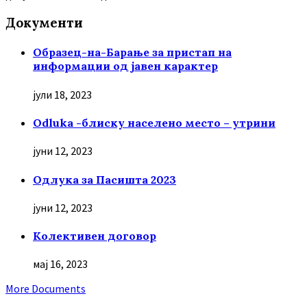
Документи
Образец-на-Барање за пристап на
информации од јавен карактер
јули 18, 2023
Odluka -блиску населено место – утрини
јуни 12, 2023
Oдлука за Пасишта 2023
јуни 12, 2023
Колективен договор
мај 16, 2023
More Documents