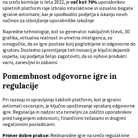
na srečo komisije iz leta 2022, je
več kot 70%
uporabnikov
spletnih platform raje izbralo interaktivne in vizualno bogate
igralne avtomate, kar je spodbudilo podjetja k iskanju novih
načinov za izboljšanje uporabniške izkušnje.
Napredne tehnologije, kot so generator naključnih števil, 3D
grafika, virtualna realnost in umetna inteligenca, so
omogočile, da so igre postale bolj poglobljene in odgovorne do
igralcev. Dosledno spremljanje teh inovacij je ključni dejavnik
uspeha, saj podjetja želijo zagotoviti, da so njihovi produkti
varni, zanesljivi in zabavni.
Pomembnost odgovorne igre in
regulacije
Pri razvoju in upravljanju takšnih platform, kot je igralni
avtomati oscarspin, je ključno upoštevanje vprašanj odgovorne
igre. Regulacija in nadzor sta temeljni za zaščito uporabnikov
pred tveganjem odvisnosti, finančnimi težavami in drugimi
negativnimi posledicami.
Primer dobre prakse:
Mednarodne igre na srečo regulativne