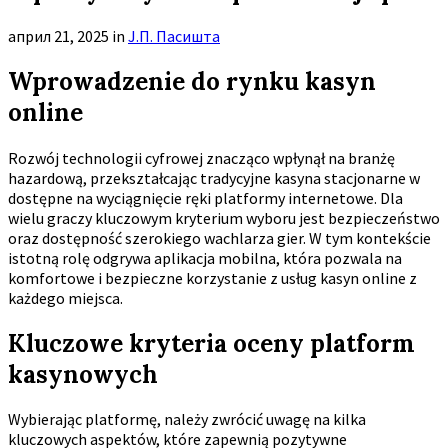
април 21, 2025
in
Ј.П. Пасишта
Wprowadzenie do rynku kasyn
online
Rozwój technologii cyfrowej znacząco wpłynął na branżę
hazardową, przekształcając tradycyjne kasyna stacjonarne w
dostępne na wyciągnięcie ręki platformy internetowe. Dla
wielu graczy kluczowym kryterium wyboru jest bezpieczeństwo
oraz dostępność szerokiego wachlarza gier. W tym kontekście
istotną rolę odgrywa aplikacja mobilna, która pozwala na
komfortowe i bezpieczne korzystanie z usług kasyn online z
każdego miejsca.
Kluczowe kryteria oceny platform
kasynowych
Wybierając platformę, należy zwrócić uwagę na kilka
kluczowych aspektów, które zapewnią pozytywne