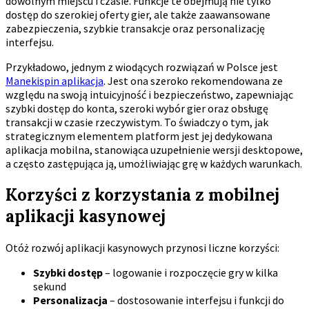
dowolnym miejscu i czasie. Funkcje te obejmują nie tylko
dostęp do szerokiej oferty gier, ale także zaawansowane
zabezpieczenia, szybkie transakcje oraz personalizację
interfejsu.
Przykładowo, jednym z wiodących rozwiązań w Polsce jest
Manekispin aplikacja
. Jest ona szeroko rekomendowana ze
względu na swoją intuicyjność i bezpieczeństwo, zapewniając
szybki dostęp do konta, szeroki wybór gier oraz obsługę
transakcji w czasie rzeczywistym. To świadczy o tym, jak
strategicznym elementem platform jest jej dedykowana
aplikacja mobilna, stanowiąca uzupełnienie wersji desktopowe,
a często zastępująca ją, umożliwiając grę w każdych warunkach.
Korzyści z korzystania z mobilnej
aplikacji kasynowej
Otóż rozwój aplikacji kasynowych przynosi liczne korzyści:
Szybki dostęp
– logowanie i rozpoczęcie gry w kilka
sekund
Personalizacja
– dostosowanie interfejsu i funkcji do