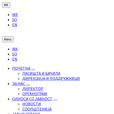
Skip
Skip
Skip
MK
to
to
to
Choose
content
main
footer
MK
language:
navigation
SQ
EN
Menu
Choose
MK
language:
SQ
EN
ПОЧЕТНА
ПАСИШТА И БАЧИЛА
ДИРЕКЦИЈА И ПОДДРУЖНИЦИ
ЗА НАС
ДИРЕКТОР
ОРГАНОГРАМ
ОДНОСИ СО ЈАВНОСТ
НОВОСТИ
СООПШТЕНИЈА