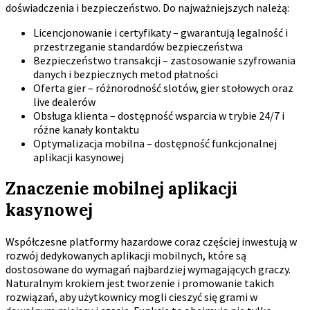
doświadczenia i bezpieczeństwo. Do najważniejszych należą:
Licencjonowanie i certyfikaty – gwarantują legalność i
przestrzeganie standardów bezpieczeństwa
Bezpieczeństwo transakcji – zastosowanie szyfrowania
danych i bezpiecznych metod płatności
Oferta gier – różnorodność slotów, gier stołowych oraz
live dealerów
Obsługa klienta – dostępność wsparcia w trybie 24/7 i
różne kanały kontaktu
Optymalizacja mobilna – dostępność funkcjonalnej
aplikacji kasynowej
Znaczenie mobilnej aplikacji
kasynowej
Współczesne platformy hazardowe coraz częściej inwestują w
rozwój dedykowanych aplikacji mobilnych, które są
dostosowane do wymagań najbardziej wymagających graczy.
Naturalnym krokiem jest tworzenie i promowanie takich
rozwiązań, aby użytkownicy mogli cieszyć się grami w