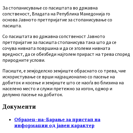
За стопанисување со пасиштата во државна
сопственост, Владата на Република Македонија го
основа Јавното претпријатие за стопанисување со
пасишта.
Co пасиштата во државна сопственост Јавното
претпријатие за пасишта стопанисува така што да се
сочува нивната површина и да се зголеми нивната
вредност, да се обезбеди најголем прираст на трева според
природните услови.
Пасиште, е земјоделско земјиште обраснато со трева, чие
искористување се врши најрационално со пасење на
добиток и косење и земјиште што се наоѓа во близина на
населено место и служи претежно за изгон, одмор и
делумно пасење на добиток.
Документи
Образец-на-Барање за пристап на
информации од јавен карактер