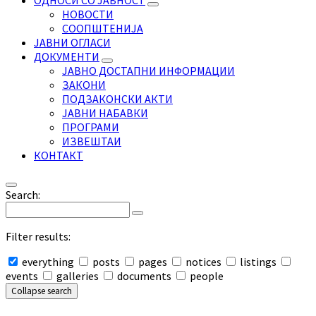
ОДНОСИ СО ЈАВНОСТ
НОВОСТИ
СООПШТЕНИЈА
ЈАВНИ ОГЛАСИ
ДОКУМЕНТИ
ЈАВНО ДОСТАПНИ ИНФОРМАЦИИ
ЗАКОНИ
ПОДЗАКОНСКИ АКТИ
ЈАВНИ НАБАВКИ
ПРОГРАМИ
ИЗВЕШТАИ
КОНТАКТ
Search:
Filter results:
everything
posts
pages
notices
listings
events
galleries
documents
people
Collapse search