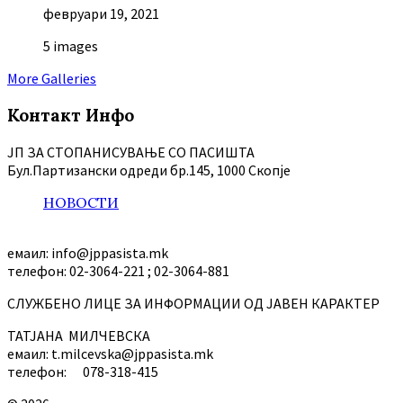
февруари 19, 2021
5 images
More Galleries
Контакт Инфо
ЈП ЗА СТОПАНИСУВАЊЕ СО ПАСИШТА
Бул.Партизански oдреди бр.145, 1000 Скопје
НОВОСТИ
емаил: info@jppasista.mk
телефон: 02-3064-221 ; 02-3064-881
СЛУЖБЕНО ЛИЦЕ ЗА ИНФОРМАЦИИ ОД ЈАВЕН КАРАКТЕР
ТАТЈАНА МИЛЧЕВСКА
емаил: t.milcevska@jppasista.mk
телефон: 078-318-415