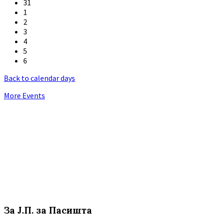
31
1
2
3
4
5
6
Back to calendar days
More Events
За Ј.П. за Пасишта