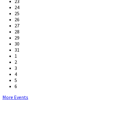
23
24
25
26
27
28
29
30
31
1
2
3
4
5
6
Back
More Events
to
calendar
days