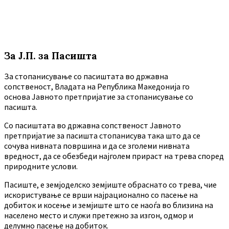
За Ј.П. за Пасишта
За стопанисување со пасиштата во државна
сопственост, Владата на Република Македонија го
основа Јавното претпријатие за стопанисување со
пасишта.
Co пасиштата во државна сопственост Јавното
претпријатие за пасишта стопанисува така што да се
сочува нивната површина и да се зголеми нивната
вредност, да се обезбеди најголем прираст на трева според
природните услови.
Пасиште, е земјоделско земјиште обраснато со трева, чие
искористување се врши најрационално со пасење на
добиток и косење и земјиште што се наоѓа во близина на
населено место и служи претежно за изгон, одмор и
делумно пасење на добиток.