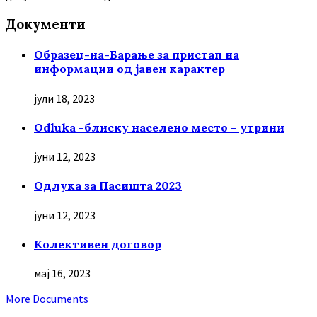
Документи
Образец-на-Барање за пристап на
информации од јавен карактер
јули 18, 2023
Odluka -блиску населено место – утрини
јуни 12, 2023
Oдлука за Пасишта 2023
јуни 12, 2023
Колективен договор
мај 16, 2023
More Documents