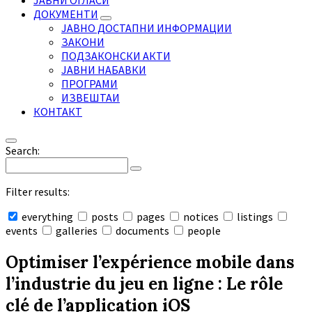
ЈАВНИ ОГЛАСИ
ДОКУМЕНТИ
ЈАВНО ДОСТАПНИ ИНФОРМАЦИИ
ЗАКОНИ
ПОДЗАКОНСКИ АКТИ
ЈАВНИ НАБАВКИ
ПРОГРАМИ
ИЗВЕШТАИ
КОНТАКТ
Search:
Filter results:
everything
posts
pages
notices
listings
events
galleries
documents
people
Collapse
search
Optimiser l’expérience mobile dans
l’industrie du jeu en ligne : Le rôle
clé de l’application iOS