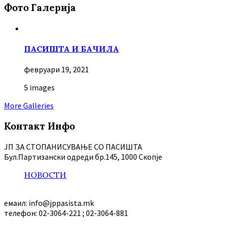
Фото Галерија
ПАСИШТА И БАЧИЛА
февруари 19, 2021
5 images
More Galleries
Контакт Инфо
ЈП ЗА СТОПАНИСУВАЊЕ СО ПАСИШТА
Бул.Партизански oдреди бр.145, 1000 Скопје
НОВОСТИ
емаил: info@jppasista.mk
телефон: 02-3064-221 ; 02-3064-881