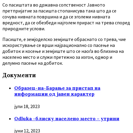
Co пасиштата во државна сопственост Јавното
претпријатие за пасишта стопанисува така што да се
сочува нивната површина и да се зголеми нивната
вредност, да се обезбеди најголем прираст на трева според
природните услови.
Пасиште, е земјоделско земјиште обраснато со трева, чие
искористување се врши најрационално со пасење на
добиток и косење и земјиште што се наоѓа во близина на
населено место и служи претежно за изгон, одмор и
делумно пасење на добиток.
Документи
Образец-на-Барање за пристап на
информации од јавен карактер
јули 18, 2023
Odluka -блиску населено место – утрини
јуни 12, 2023