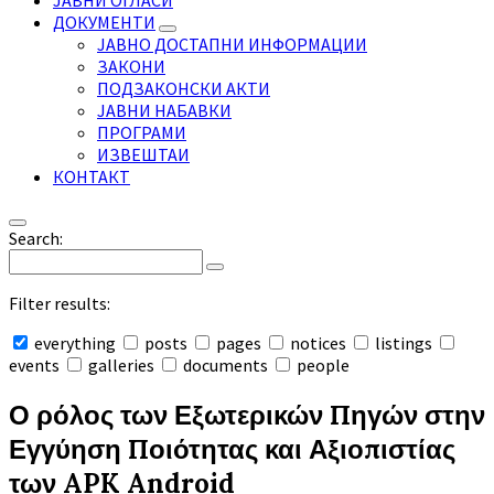
ЈАВНИ ОГЛАСИ
ДОКУМЕНТИ
ЈАВНО ДОСТАПНИ ИНФОРМАЦИИ
ЗАКОНИ
ПОДЗАКОНСКИ АКТИ
ЈАВНИ НАБАВКИ
ПРОГРАМИ
ИЗВЕШТАИ
КОНТАКТ
Search:
Filter results:
everything
posts
pages
notices
listings
events
galleries
documents
people
Collapse
search
Ο ρόλος των Εξωτερικών Πηγών στην
Εγγύηση Ποιότητας και Αξιοπιστίας
των APK Android