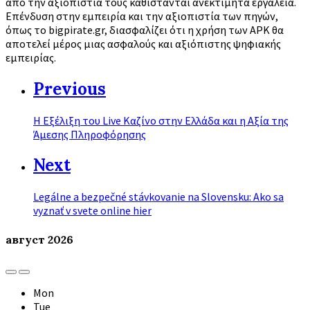
από την αξιοπιστία τους καθίστανται ανεκτίμητα εργαλεία.
Επένδυση στην εμπειρία και την αξιοπιστία των πηγών,
όπως το bigpirate.gr, διασφαλίζει ότι η χρήση των APK θα
αποτελεί μέρος μιας ασφαλούς και αξιόπιστης ψηφιακής
εμπειρίας.
Previous
Η Εξέλιξη του Live Καζίνο στην Ελλάδα και η Αξία της
Άμεσης Πληροφόρησης
Next
Legálne a bezpečné stávkovanie na Slovensku: Ako sa
vyznať v svete online hier
август
2026
Previous
Next
Month
Month
Mon
Tue