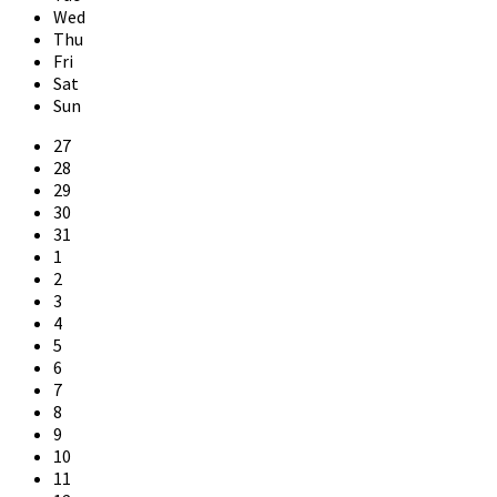
Wed
Thu
Fri
Sat
Sun
Skip
27
calendar
28
days
29
30
31
1
2
3
4
5
6
7
8
9
10
11