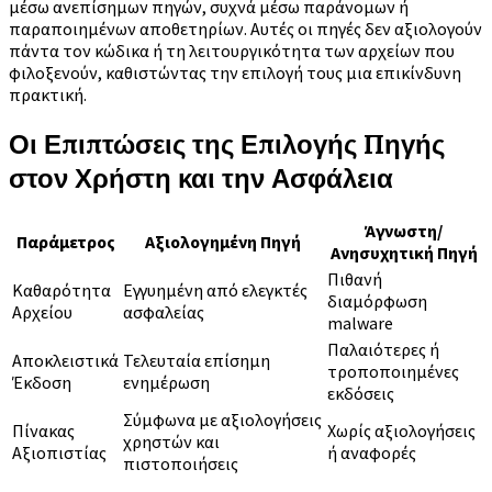
μέσω ανεπίσημων πηγών, συχνά μέσω παράνομων ή
παραποιημένων αποθετηρίων. Αυτές οι πηγές δεν αξιολογούν
πάντα τον κώδικα ή τη λειτουργικότητα των αρχείων που
φιλοξενούν, καθιστώντας την επιλογή τους μια επικίνδυνη
πρακτική.
Οι Επιπτώσεις της Επιλογής Πηγής
στον Χρήστη και την Ασφάλεια
Άγνωστη/
Παράμετρος
Αξιολογημένη Πηγή
Ανησυχητική Πηγή
Πιθανή
Καθαρότητα
Εγγυημένη από ελεγκτές
διαμόρφωση
Αρχείου
ασφαλείας
malware
Παλαιότερες ή
Αποκλειστικά
Τελευταία επίσημη
τροποποιημένες
Έκδοση
ενημέρωση
εκδόσεις
Σύμφωνα με αξιολογήσεις
Πίνακας
Χωρίς αξιολογήσεις
χρηστών και
Αξιοπιστίας
ή αναφορές
πιστοποιήσεις