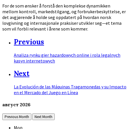
For de som ønsker å forstå den komplekse dynamikken
mellom kontroll, markedstilgang, og forbrukerbeskyttelse, er
det avgjørende å holde seg oppdatert på hvordan norsk
lovgivning og internasjonale praksiser utvikler seg—et tema
som vil forbli relevant i årene som kommer.
Previous
Analiza rynku gier hazardowych online i rola legalnych
kasyn internetowych
Next
La Evolución de las Máquinas Tragamonedas y su Impacto
en el Mercado del Juego en Línea
август
2026
Previous Month
Next Month
Mon