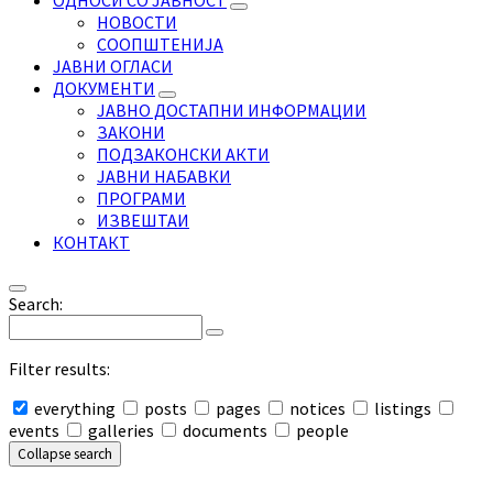
ОДНОСИ СО ЈАВНОСТ
НОВОСТИ
СООПШТЕНИЈА
ЈАВНИ ОГЛАСИ
ДОКУМЕНТИ
ЈАВНО ДОСТАПНИ ИНФОРМАЦИИ
ЗАКОНИ
ПОДЗАКОНСКИ АКТИ
ЈАВНИ НАБАВКИ
ПРОГРАМИ
ИЗВЕШТАИ
КОНТАКТ
Search:
Filter results:
everything
posts
pages
notices
listings
events
galleries
documents
people
Collapse search