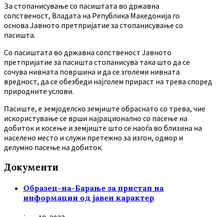
За стопанисување со пасиштата во државна
сопственост, Владата на Република Македонија го
основа Јавното претпријатие за стопанисување со
пасишта.
Co пасиштата во државна сопственост Јавното
претпријатие за пасишта стопанисува така што да се
сочува нивната површина и да се зголеми нивната
вредност, да се обезбеди најголем прираст на трева според
природните услови.
Пасиште, е земјоделско земјиште обраснато со трева, чие
искористување се врши најрационално со пасење на
добиток и косење и земјиште што се наоѓа во близина на
населено место и служи претежно за изгон, одмор и
делумно пасење на добиток.
Документи
Образец-на-Барање за пристап на
информации од јавен карактер