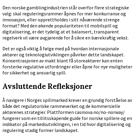
Den norske gamblingindustrien står overfor flere strategiske
valg: skal reguleringsrammer åpnes for mer konkurranse og
innovasjon, eller opprettholdes i sitt nåværende strenge
format? Med den økende populariteten til mobilspill og
digitalisering, er det tydelig at et balansert, transparent
regelverk vil være avgjørende for å sikre en bærekraftig vekst.
Det er også viktig å følge med på hvordan internasjonale
aktører og teknologiutviklingen påvirker dette landskapet.
Konsentrasjonen av makt blant få storeaktører kan enten
forsterke regulative utfordringer eller åpne for nye muligheter
for sikkerhet og ansvarlig spill.
Avsluttende Refleksjoner
Å navigere i Norges spillmarked krever en grundig forståelse av
både det regulatoriske rammeverket og de kommersielle
aktørenes strategier. Plattformen casinova.no/no-norway/
fungerer som en tillitsskapende guide for norske spillere og en
indikator på markedsutviklingen, i en tid hvor digitalisering og
regulering stadig former landskapet.