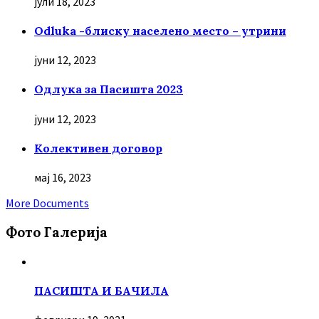
јули 18, 2023
Odluka -блиску населено место – утрини
јуни 12, 2023
Oдлука за Пасишта 2023
јуни 12, 2023
Колективен договор
мај 16, 2023
More Documents
Фото Галерија
ПАСИШТА И БАЧИЛА