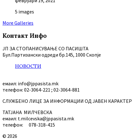
февруари 19, 2021
5 images
More Galleries
Контакт Инфо
ЈП ЗА СТОПАНИСУВАЊЕ СО ПАСИШТА
Бул.Партизански oдреди бр.145, 1000 Скопје
НОВОСТИ
емаил: info@jppasista.mk
телефон: 02-3064-221 ; 02-3064-881
СЛУЖБЕНО ЛИЦЕ ЗА ИНФОРМАЦИИ ОД ЈАВЕН КАРАКТЕР
ТАТЈАНА МИЛЧЕВСКА
емаил: t.milcevska@jppasista.mk
телефон: 078-318-415
© 2026