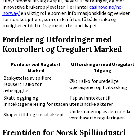
tilbyr bredere utvalg av spill, høyere utbetalinger, og mer
innovative brukeropplevelser. Her inntar
casinova.no/no-
norway/
en viktig rolle som en informasjonskilde og veiviser
for norske spillere, som ønsker å forstå både risiko og
muligheter i dette fragmenterte landskapet.
Fordeler og Utfordringer med
Kontrollert og Uregulert Marked
Fordeler ved Regulert
Utfordringer med Uregulert
Marked
Tilgang
Beskyttelse av spillere,
Økt risiko for uredelige
redusert risiko for
operasjoner og hvitvasking
avhengighet
Skattlegging og
Tap av inntekter til
inntektsgenerering for staten
utenlandske aktører
Underminering av den norske
Skaper tillit og sosial aksept
verdibaserte reguleringen
Fremtiden for Norsk Spillindustri