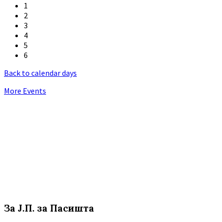
1
2
3
4
5
6
Back to calendar days
More Events
За Ј.П. за Пасишта