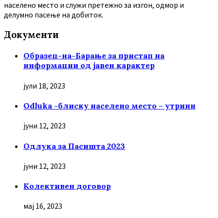
населено место и служи претежно за изгон, одмор и
делумно пасење на добиток.
Документи
Образец-на-Барање за пристап на
информации од јавен карактер
јули 18, 2023
Odluka -блиску населено место – утрини
јуни 12, 2023
Oдлука за Пасишта 2023
јуни 12, 2023
Колективен договор
мај 16, 2023