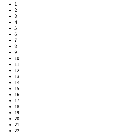
1
2
3
4
5
6
7
8
9
10
11
12
13
14
15
16
17
18
19
20
21
22