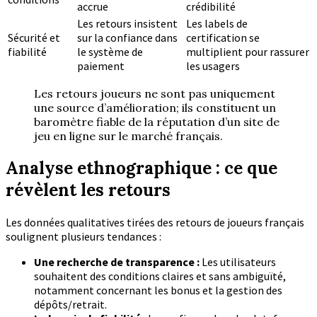
accrue
crédibilité
Les retours insistent
Les labels de
Sécurité et
sur la confiance dans
certification se
fiabilité
le système de
multiplient pour rassurer
paiement
les usagers
Les retours joueurs ne sont pas uniquement
une source d’amélioration; ils constituent un
baromètre fiable de la réputation d’un site de
jeu en ligne sur le marché français.
Analyse ethnographique : ce que
révèlent les retours
Les données qualitatives tirées des retours de joueurs français
soulignent plusieurs tendances :
Une recherche de transparence :
Les utilisateurs
souhaitent des conditions claires et sans ambiguïté,
notamment concernant les bonus et la gestion des
dépôts/retrait.