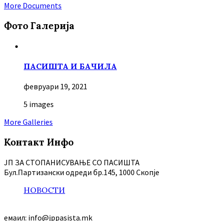
More Documents
Фото Галерија
ПАСИШТА И БАЧИЛА
февруари 19, 2021
5 images
More Galleries
Контакт Инфо
ЈП ЗА СТОПАНИСУВАЊЕ СО ПАСИШТА
Бул.Партизански oдреди бр.145, 1000 Скопје
НОВОСТИ
емаил: info@jppasista.mk