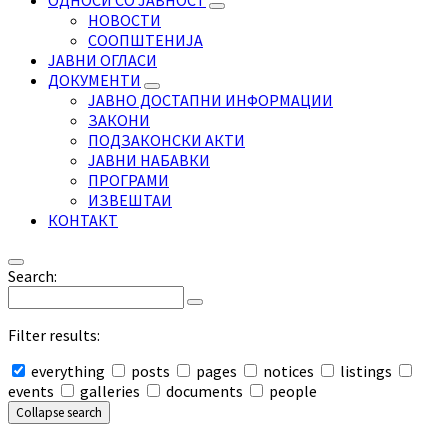
ОДНОСИ СО ЈАВНОСТ
НОВОСТИ
СООПШТЕНИЈА
ЈАВНИ ОГЛАСИ
ДОКУМЕНТИ
ЈАВНО ДОСТАПНИ ИНФОРМАЦИИ
ЗАКОНИ
ПОДЗАКОНСКИ АКТИ
ЈАВНИ НАБАВКИ
ПРОГРАМИ
ИЗВЕШТАИ
КОНТАКТ
Search:
Filter results:
everything
posts
pages
notices
listings
events
galleries
documents
people
Collapse search