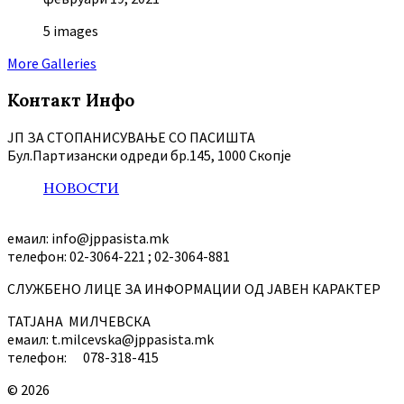
5 images
More Galleries
Контакт Инфо
ЈП ЗА СТОПАНИСУВАЊЕ СО ПАСИШТА
Бул.Партизански oдреди бр.145, 1000 Скопје
НОВОСТИ
емаил: info@jppasista.mk
телефон: 02-3064-221 ; 02-3064-881
СЛУЖБЕНО ЛИЦЕ ЗА ИНФОРМАЦИИ ОД ЈАВЕН КАРАКТЕР
ТАТЈАНА МИЛЧЕВСКА
емаил: t.milcevska@jppasista.mk
телефон: 078-318-415
© 2026