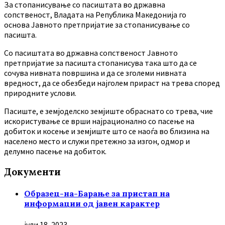
За стопанисување со пасиштата во државна
сопственост, Владата на Република Македонија го
основа Јавното претпријатие за стопанисување со
пасишта.
Co пасиштата во државна сопственост Јавното
претпријатие за пасишта стопанисува така што да се
сочува нивната површина и да се зголеми нивната
вредност, да се обезбеди најголем прираст на трева според
природните услови.
Пасиште, е земјоделско земјиште обраснато со трева, чие
искористување се врши најрационално со пасење на
добиток и косење и земјиште што се наоѓа во близина на
населено место и служи претежно за изгон, одмор и
делумно пасење на добиток.
Документи
Образец-на-Барање за пристап на
информации од јавен карактер
јули 18, 2023