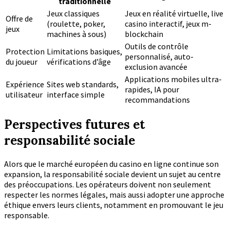
traditionnelle
Jeux classiques
Jeux en réalité virtuelle, live
Offre de
(roulette, poker,
casino interactif, jeux m-
jeux
machines à sous)
blockchain
Outils de contrôle
Protection
Limitations basiques,
personnalisé, auto-
du joueur
vérifications d’âge
exclusion avancée
Applications mobiles ultra-
Expérience
Sites web standards,
rapides, IA pour
utilisateur
interface simple
recommandations
Perspectives futures et
responsabilité sociale
Alors que le marché européen du casino en ligne continue son
expansion, la responsabilité sociale devient un sujet au centre
des préoccupations. Les opérateurs doivent non seulement
respecter les normes légales, mais aussi adopter une approche
éthique envers leurs clients, notamment en promouvant le jeu
responsable.