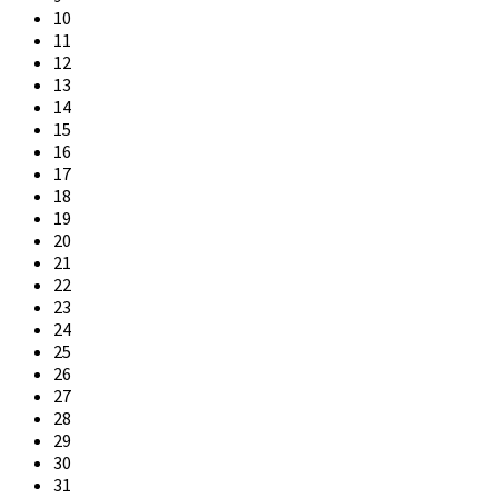
10
11
12
13
14
15
16
17
18
19
20
21
22
23
24
25
26
27
28
29
30
31