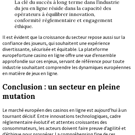
La clé du succès à long terme dans l’industrie
du jeu en ligne réside dans la capacité des
opérateurs à équilibrer innovation,
conformité réglementaire et engagement
éthique.
Il est évident que la croissance du secteur repose aussi sur la
confiance des joueurs, qui souhaitent une expérience
divertissante, sécurisée et équitable. La plateforme
europefortune casino en ligne offre une vue d’ensemble
approfondie sur ces enjeux, servant de référence pour toute
industrie souhaitant comprendre les dynamiques européennes
en matière de jeux en ligne.
Conclusion : un secteur en pleine
mutation
Le marché européen des casinos en ligne est aujourd’hui à un
tournant décisif. Entre innovations technologiques, cadre
réglementaire évolutif et attentes croissantes des
consommateurs, les acteurs doivent faire preuve d’agilité et
d’éthique pour prospérer. La compréhension fine de ces