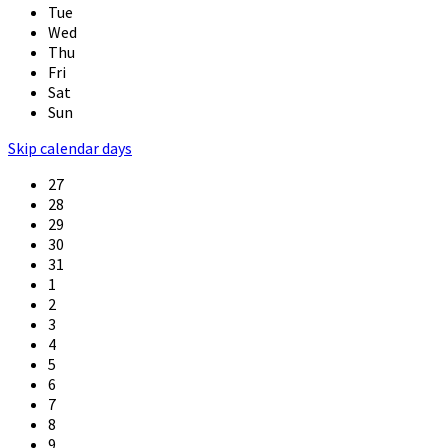
Tue
Wed
Thu
Fri
Sat
Sun
Skip calendar days
27
28
29
30
31
1
2
3
4
5
6
7
8
9