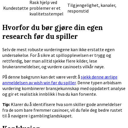
Rask hjelp ved
Tilgjengelighet, kanaler,
Kundestøtte
problemer er et
responstid
kvalitetsstempel
Hvorfor du bør gjøre din egen
research før du spiller
Selv de mest robuste vurderingene kan ikke erstatte egen
undersøkelse. For å sikre at spillopplevelsen er trygg og
rettferdig, bør man alltid sjekke flere kilder, lese
brukeranmeldelser, og vurdere casinoets vilkår nøye.
På denne bakgrunn kan det være verdt å
sjekk denne ærlige
anmeldelsen av wish win før du spiller
. Denne typen arbidsam
vurdering kombinerer bransjekunnskap med oppdatert analyse
og gir et realistisk innblikk i hva du kan forvente.
Tip:
Klarer du å identifisere hva som skiller gode anmeldelser
fra de som bare fremmer casinoer, vil du føle deg bedre rustet
til å navigere i gamblinglandskapet.