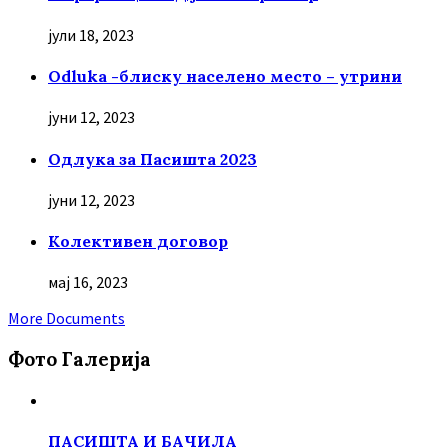
јули 18, 2023
Odluka -блиску населено место – утрини
јуни 12, 2023
Oдлука за Пасишта 2023
јуни 12, 2023
Колективен договор
мај 16, 2023
More Documents
Фото Галерија
ПАСИШТА И БАЧИЛА