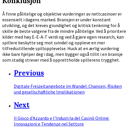
Konklusjon
Å finne pålitelige og objektive vurderinger av nettcasinoer er
essensielt i dagens marked. Bransjen er under konstant
utvikling, og det kreves grundighet og kritisk tenkning for å
skille de beste valgene fra de mindre pålitelige. Ved å prioritere
kilder med høy E-E-A-T verdi og ved å gjøre egen research, kan
spillere beskytte seg mot svindel og oppleve en mer
tilfredsstillende spillopplevelse. Husk at en ærlig vurdering
ikke bare hjelper deg i dag, men bygger også tillit i en bransje
som stadig strever med å opprettholde spillerens trygghet.
Previous
Digitale Freizeitangebote im Wandel: Chancen, Risiken
und gesellschaftliche Implikationen
Next
Il Gioco d'Azzardo e l'Industria del Casinò Online:
Innovazioni e Tendenze nel Settore