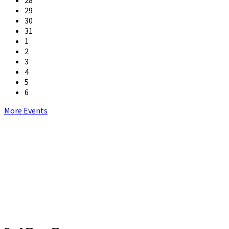
28
29
30
31
1
2
3
4
5
6
Back
More Events
to
calendar
days