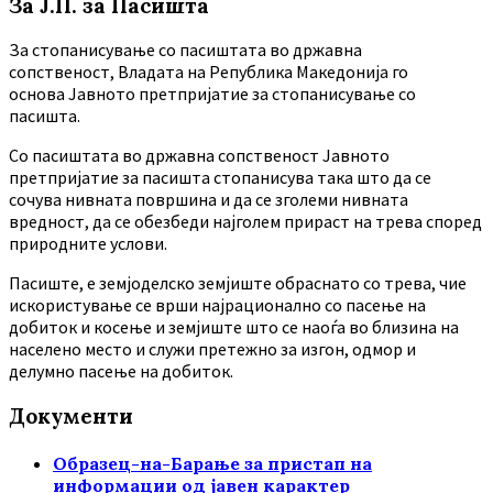
За Ј.П. за Пасишта
За стопанисување со пасиштата во државна
сопственост, Владата на Република Македонија го
основа Јавното претпријатие за стопанисување со
пасишта.
Co пасиштата во државна сопственост Јавното
претпријатие за пасишта стопанисува така што да се
сочува нивната површина и да се зголеми нивната
вредност, да се обезбеди најголем прираст на трева според
природните услови.
Пасиште, е земјоделско земјиште обраснато со трева, чие
искористување се врши најрационално со пасење на
добиток и косење и земјиште што се наоѓа во близина на
населено место и служи претежно за изгон, одмор и
делумно пасење на добиток.
Документи
Образец-на-Барање за пристап на
информации од јавен карактер