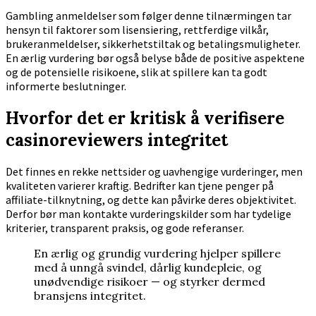
Gambling anmeldelser som følger denne tilnærmingen tar
hensyn til faktorer som lisensiering, rettferdige vilkår,
brukeranmeldelser, sikkerhetstiltak og betalingsmuligheter.
En ærlig vurdering bør også belyse både de positive aspektene
og de potensielle risikoene, slik at spillere kan ta godt
informerte beslutninger.
Hvorfor det er kritisk å verifisere
casinoreviewers integritet
Det finnes en rekke nettsider og uavhengige vurderinger, men
kvaliteten varierer kraftig. Bedrifter kan tjene penger på
affiliate-tilknytning, og dette kan påvirke deres objektivitet.
Derfor bør man kontakte vurderingskilder som har tydelige
kriterier, transparent praksis, og gode referanser.
En ærlig og grundig vurdering hjelper spillere
med å unngå svindel, dårlig kundepleie, og
unødvendige risikoer — og styrker dermed
bransjens integritet.