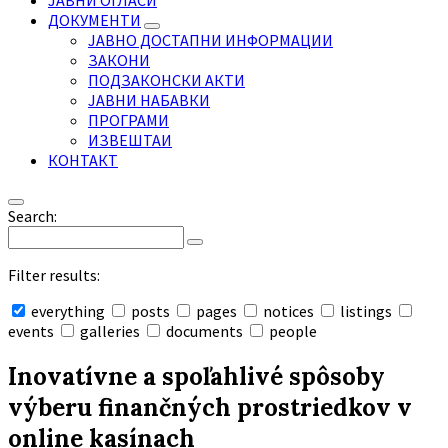
ЈАВНИ ОГЛАСИ
ДОКУМЕНТИ
ЈАВНО ДОСТАПНИ ИНФОРМАЦИИ
ЗАКОНИ
ПОДЗАКОНСКИ АКТИ
ЈАВНИ НАБАВКИ
ПРОГРАМИ
ИЗВЕШТАИ
КОНТАКТ
Search:
Filter results:
everything
posts
pages
notices
listings
events
galleries
documents
people
Collapse
search
Inovatívne a spoľahlivé spôsoby
výberu finančných prostriedkov v
online kasínach