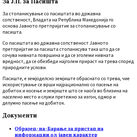
За Ј.П. за Пасишта
За стопанисување со пасиштата во државна
сопственост, Владата на Република Македонија го
основа Јавното претпријатие за стопанисување со
пасишта.
Co пасиштата во државна сопственост Јавното
претпријатие за пасишта стопанисува така што да се
сочува нивната површина и да се зголеми нивната
вредност, да се обезбеди најголем прираст на трева според
природните услови.
Пасиште, е земјоделско земјиште обраснато со трева, чие
искористување се врши најрационално со пасење на
добиток и косење и земјиште што се наоѓа во близина на
населено место и служи претежно за изгон, одмор и
делумно пасење на добиток.
Документи
Образец-на-Барање за пристап на
информации од јавен карактер