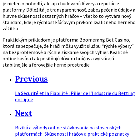
je nielen o pohodlí, ale aj o budovaní dôvery a reputácie
platformy. Dôležitá je transparentnosť, zabezpečenie údajov a
hlavne skúsenosti ostatných hráčov – všetko to vytvára nový
štandard, kde je rýchlosť kľúčovým prvkom kvalitného herného
zážitku.
Praktickým príkladom je platforma Boomerang Bet Casino,
ktorá zabezpečuje, že hráči môžu využiť službu “rýchle výbery”
na bezproblémové a rýchle získanie svojich výhier. Kvalitné
online kasína tak posilňujú dôveru hráčov a vytvárajú
stabilnejšie a férovejšie herné prostredie.
Previous
La Sécurité et la Fiabilité : Pilier de l’Industrie du Betting
en Ligne
Next
Riziká a výhody online stávkovania na slovenských
platformách: Skúsenosti hráčov a praktické poznatky