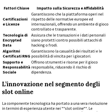
Fattori Chiave
Impatto sulla Sicurezza e Affidabilità
Garantiscono che la piattaforma operi nel
Certificazioni
rispetto delle normative europee ed
e Licenze
internazionali, offrendo un ambiente di gioco
controllato e trasparente.
Tecnologia di
Assicura che le transazioni e i dati personali
Encrypted
siano protetti contro possibili attacchi di
Data
hacking o frodi.
Algoritmi
Garantiscono la casualità dei risultati e le
Certificati RNG
possibilità di vincita per i giocatori.
Supporto e
Offrono strumenti e risorse per il gioco
Responsabilità
responsabile, riducendo il rischio di
Sociale
dipendenza.
L’innovazione nel segmento degli
slot online
La componente tecnologica ha portato a una vera rivoluzione
in termini di esperienza utente nei **slot online**. Le