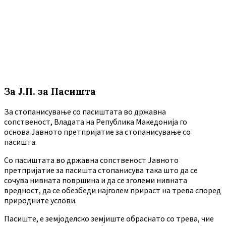
За Ј.П. за Пасишта
За стопанисување со пасиштата во државна
сопственост, Владата на Република Македонија го
основа Јавното претпријатие за стопанисување со
пасишта.
Co пасиштата во државна сопственост Јавното
претпријатие за пасишта стопанисува така што да се
сочува нивната површина и да се зголеми нивната
вредност, да се обезбеди најголем прираст на трева според
природните услови.
Пасиште, е земјоделско земјиште обраснато со трева, чие