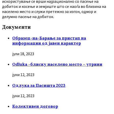
искористување се врши најрационално со пасење на
добиток и косење и земјиште што се наоѓа во близина на
населено место и служи претежно за изгон, одмор и
делумно пасење на добиток.
Документи
Образец-на-Барање за пристап на
информации од јавен карактер
јули 18, 2023
Odluka -блиску населено место – утрини
јуни 12, 2023
Oдлука за Пасишта 2023
јуни 12, 2023
Колективен договор