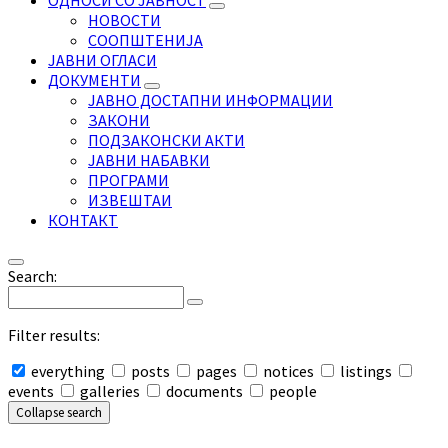
ОДНОСИ СО ЈАВНОСТ
НОВОСТИ
СООПШТЕНИЈА
ЈАВНИ ОГЛАСИ
ДОКУМЕНТИ
ЈАВНО ДОСТАПНИ ИНФОРМАЦИИ
ЗАКОНИ
ПОДЗАКОНСКИ АКТИ
ЈАВНИ НАБАВКИ
ПРОГРАМИ
ИЗВЕШТАИ
КОНТАКТ
Search:
Filter results:
everything
posts
pages
notices
listings
events
galleries
documents
people
Collapse search