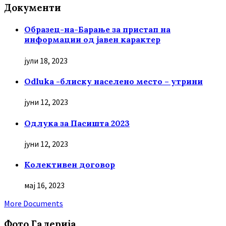
Документи
Образец-на-Барање за пристап на
информации од јавен карактер
јули 18, 2023
Odluka -блиску населено место – утрини
јуни 12, 2023
Oдлука за Пасишта 2023
јуни 12, 2023
Колективен договор
мај 16, 2023
More Documents
Фото Галерија