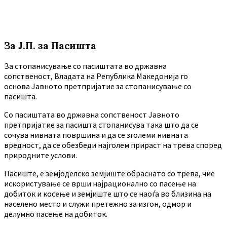
За Ј.П. за Пасишта
За стопанисување со пасиштата во државна
сопственост, Владата на Република Македонија го
основа Јавното претпријатие за стопанисување со
пасишта.
Co пасиштата во државна сопственост Јавното
претпријатие за пасишта стопанисува така што да се
сочува нивната површина и да се зголеми нивната
вредност, да се обезбеди најголем прираст на трева според
природните услови.
Пасиште, е земјоделско земјиште обраснато со трева, чие
искористување се врши најрационално со пасење на
добиток и косење и земјиште што се наоѓа во близина на
населено место и служи претежно за изгон, одмор и
делумно пасење на добиток.