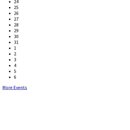
24
25
26
27
28
29
30
31
1
2
3
4
5
6
Back
More Events
to
calendar
days