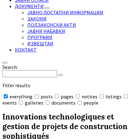
ЈАВНИ ОГЛАСИ
ДОКУМЕНТИ
ЈАВНО ДОСТАПНИ ИНФОРМАЦИИ
ЗАКОНИ
ПОДЗАКОНСКИ АКТИ
ЈАВНИ НАБАВКИ
ПРОГРАМИ
ИЗВЕШТАИ
КОНТАКТ
Search:
Filter results:
everything
posts
pages
notices
listings
events
galleries
documents
people
Collapse
search
Innovations technologiques et
gestion de projets de construction
sophistiqués