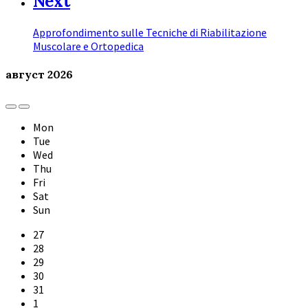
Next
Approfondimento sulle Tecniche di Riabilitazione
Muscolare e Ortopedica
август
2026
Previous
Next
Month
Month
Mon
Tue
Wed
Thu
Fri
Sat
Sun
Skip
27
calendar
28
days
29
30
31
1