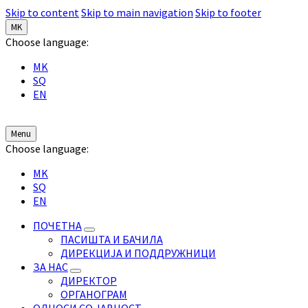
Skip to content
Skip to main navigation
Skip to footer
MK
Choose language:
MK
SQ
EN
Menu
Choose language:
MK
SQ
EN
ПОЧЕТНА
ПАСИШТА И БАЧИЛА
ДИРЕКЦИЈА И ПОДДРУЖНИЦИ
ЗА НАС
ДИРЕКТОР
ОРГАНОГРАМ