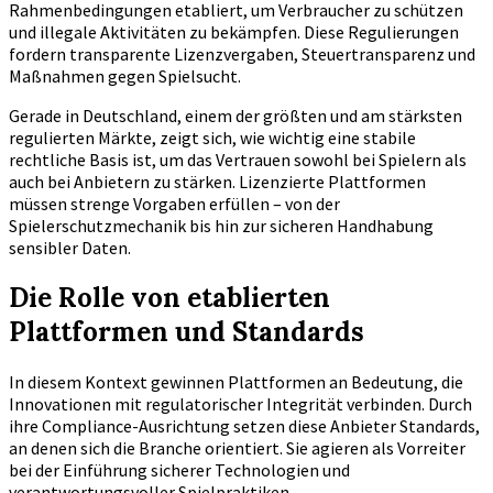
Rahmenbedingungen etabliert, um Verbraucher zu schützen
und illegale Aktivitäten zu bekämpfen. Diese Regulierungen
fordern transparente Lizenzvergaben, Steuertransparenz und
Maßnahmen gegen Spielsucht.
Gerade in Deutschland, einem der größten und am stärksten
regulierten Märkte, zeigt sich, wie wichtig eine stabile
rechtliche Basis ist, um das Vertrauen sowohl bei Spielern als
auch bei Anbietern zu stärken. Lizenzierte Plattformen
müssen strenge Vorgaben erfüllen – von der
Spielerschutzmechanik bis hin zur sicheren Handhabung
sensibler Daten.
Die Rolle von etablierten
Plattformen und Standards
In diesem Kontext gewinnen Plattformen an Bedeutung, die
Innovationen mit regulatorischer Integrität verbinden. Durch
ihre Compliance-Ausrichtung setzen diese Anbieter Standards,
an denen sich die Branche orientiert. Sie agieren als Vorreiter
bei der Einführung sicherer Technologien und
verantwortungsvoller Spielpraktiken.