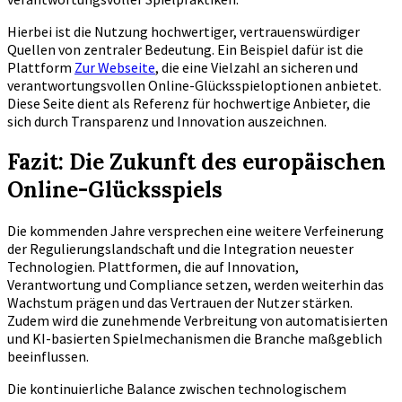
Hierbei ist die Nutzung hochwertiger, vertrauenswürdiger
Quellen von zentraler Bedeutung. Ein Beispiel dafür ist die
Plattform
Zur Webseite
, die eine Vielzahl an sicheren und
verantwortungsvollen Online-Glücksspieloptionen anbietet.
Diese Seite dient als Referenz für hochwertige Anbieter, die
sich durch Transparenz und Innovation auszeichnen.
Fazit: Die Zukunft des europäischen
Online-Glücksspiels
Die kommenden Jahre versprechen eine weitere Verfeinerung
der Regulierungslandschaft und die Integration neuester
Technologien. Plattformen, die auf Innovation,
Verantwortung und Compliance setzen, werden weiterhin das
Wachstum prägen und das Vertrauen der Nutzer stärken.
Zudem wird die zunehmende Verbreitung von automatisierten
und KI-basierten Spielmechanismen die Branche maßgeblich
beeinflussen.
Die kontinuierliche Balance zwischen technologischem