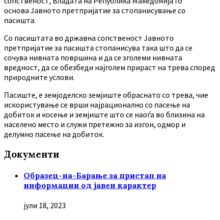
сопственост, Владата на Република Македонија го
основа Јавното претпријатие за стопанисување со
пасишта.
Co пасиштата во државна сопственост Јавното
претпријатие за пасишта стопанисува така што да се
сочува нивната површина и да се зголеми нивната
вредност, да се обезбеди најголем прираст на трева според
природните услови.
Пасиште, е земјоделско земјиште обраснато со трева, чие
искористување се врши најрационално со пасење на
добиток и косење и земјиште што се наоѓа во близина на
населено место и служи претежно за изгон, одмор и
делумно пасење на добиток.
Документи
Образец-на-Барање за пристап на
информации од јавен карактер
јули 18, 2023