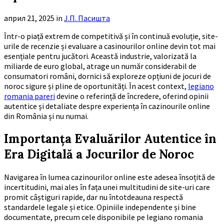
април 21, 2025
in
Ј.П. Пасишта
Într-o piață extrem de competitivă și în continuă evoluție, site-
urile de recenzie și evaluare a casinourilor online devin tot mai
esențiale pentru jucători. Această industrie, valorizată la
miliarde de euro global, atrage un număr considerabil de
consumatori români, dornici să exploreze opțiuni de jocuri de
noroc sigure și pline de oportunități. În acest context,
legiano
romania pareri
devine o referință de încredere, oferind opinii
autentice și detaliate despre experiența în cazinourile online
din România și nu numai.
Importanța Evaluărilor Autentice în
Era Digitală a Jocurilor de Noroc
Navigarea în lumea cazinourilor online este adesea însoțită de
incertitudini, mai ales în fața unei multitudini de site-uri care
promit câștiguri rapide, dar nu întotdeauna respectă
standardele legale și etice. Opiniile independente și bine
documentate, precum cele disponibile pe legiano romania