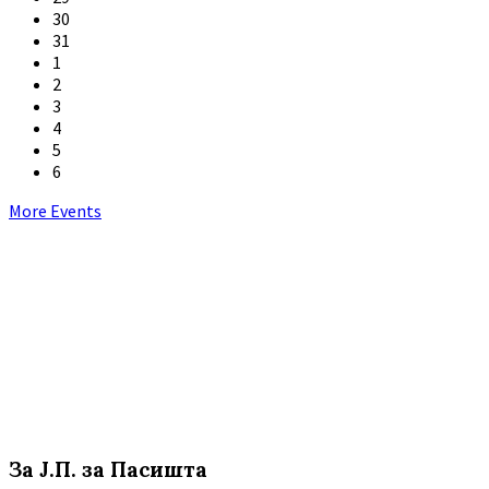
30
31
1
2
3
4
5
6
Back
More Events
to
calendar
days
За Ј.П. за Пасишта