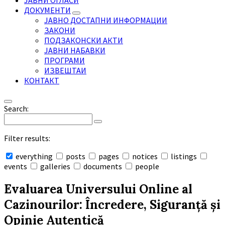
ЈАВНИ ОГЛАСИ
ДОКУМЕНТИ
ЈАВНО ДОСТАПНИ ИНФОРМАЦИИ
ЗАКОНИ
ПОДЗАКОНСКИ АКТИ
ЈАВНИ НАБАВКИ
ПРОГРАМИ
ИЗВЕШТАИ
КОНТАКТ
Search:
Filter results:
everything
posts
pages
notices
listings
events
galleries
documents
people
Collapse
search
Evaluarea Universului Online al
Cazinourilor: Încredere, Siguranță și
Opinie Autentică