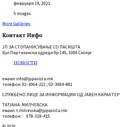
февруари 19, 2021
5 images
More Galleries
Контакт Инфо
ЈП ЗА СТОПАНИСУВАЊЕ СО ПАСИШТА
Бул.Партизански oдреди бр.145, 1000 Скопје
НОВОСТИ
емаил: info@jppasista.mk
телефон: 02-3064-221 ; 02-3064-881
СЛУЖБЕНО ЛИЦЕ ЗА ИНФОРМАЦИИ ОД ЈАВЕН КАРАКТЕР
ТАТЈАНА МИЛЧЕВСКА
емаил: t.milcevska@jppasista.mk
телефон: 078-318-415
© 2026