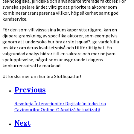
teknologiska, juridiska och användarcentrerade faktorer. För
svenska spelare är det viktigt att prioritera aktörer som
kombinerar transparenta villkor, hög säkerhet samt god
kundservice.
För den som vill vässa sina kunskaper ytterligare, kan en
djupare granskning av specifika aktörer, som exempelvis
genom att undersöka hur bra är slotsquad?, ge värdefulla
insikter om deras kvalitetsnivå och tillförlitlighet. En
välgrundad analys bidrar till en säkrare och mer nöjsam
spelupplevelse, något som är avgörande i dagens
konkurrensutsatta marknad.
Utforska mer om hur bra SlotSquad är!
Previous
Revoluția Înteracțiunilor Digitale în Industria
Cazinourilor Online: O Analiză Actualizată
Next