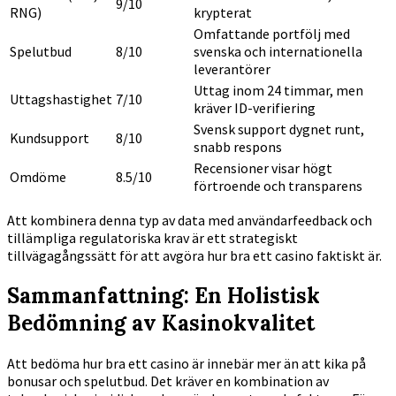
9/10
RNG)
krypterat
Omfattande portfölj med
Spelutbud
8/10
svenska och internationella
leverantörer
Uttag inom 24 timmar, men
Uttagshastighet
7/10
kräver ID-verifiering
Svensk support dygnet runt,
Kundsupport
8/10
snabb respons
Recensioner visar högt
Omdöme
8.5/10
förtroende och transparens
Att kombinera denna typ av data med användarfeedback och
tillämpliga regulatoriska krav är ett strategiskt
tillvägagångssätt för att avgöra hur bra ett casino faktiskt är.
Sammanfattning: En Holistisk
Bedömning av Kasinokvalitet
Att bedöma hur bra ett casino är innebär mer än att kika på
bonusar och spelutbud. Det kräver en kombination av