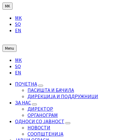
Skip
Skip
Skip
MK
to
to
to
Choose
content
main
footer
MK
language:
navigation
SQ
EN
Menu
Choose
MK
language:
SQ
EN
ПОЧЕТНА
ПАСИШТА И БАЧИЛА
ДИРЕКЦИЈА И ПОДДРУЖНИЦИ
ЗА НАС
ДИРЕКТОР
ОРГАНОГРАМ
ОДНОСИ СО ЈАВНОСТ
НОВОСТИ
СООПШТЕНИЈА