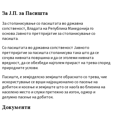
За Ј.П. за Пасишта
За стопанисување со пасиштата во државна
сопственост, Владата на Република Македонија го
основа Јавното претпријатие за стопанисување со
пасишта.
Co пасиштата во државна сопственост Јавното
претпријатие за пасишта стопанисува така што да се
сочува нивната површина и да се зголеми нивната
вредност, да се обезбеди најголем прираст на трева според
природните услови.
Пасиште, е земјоделско земјиште обраснато со трева, чие
искористување се врши најрационално со пасење на
добиток и косење и земјиште што се наоѓа во близина на
населено место и служи претежно за изгон, одмор и
делумно пасење на добиток.
Документи