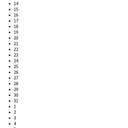
14
15
16
17
18
19
20
21
22
23
24
25
26
27
28
29
30
31
1
2
3
4