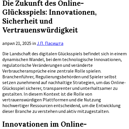
Die Zukunft des Online-
Glücksspiels: Innovationen,
Sicherheit und
Vertrauenswürdigkeit
април 21, 2025
in
Ј.П. Пасишта
Die Landschaft des digitalen Glücksspiels befindet sich in einem
dynamischen Wandel, bei dem technologische Innovationen,
regulatorische Veränderungen und veränderte
Verbraucheransprüche eine zentrale Rolle spielen.
Branchenführer, Regulierungsbehörden und Spieler selbst
setzen zunehmend auf nachhaltige Strategien, um das Online-
Glücksspiel sicherer, transparenter und unterhaltsamer zu
gestalten. In diesem Kontext ist die Rolle von
vertrauenswürdigen Plattformen und die Nutzung
hochwertiger Ressourcen entscheidend, um die Entwicklung
dieser Branche zu verstehen und aktiv mitzugestalten.
Innovationen im Online-