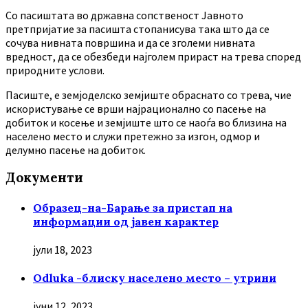
Co пасиштата во државна сопственост Јавното
претпријатие за пасишта стопанисува така што да се
сочува нивната површина и да се зголеми нивната
вредност, да се обезбеди најголем прираст на трева според
природните услови.
Пасиште, е земјоделско земјиште обраснато со трева, чие
искористување се врши најрационално со пасење на
добиток и косење и земјиште што се наоѓа во близина на
населено место и служи претежно за изгон, одмор и
делумно пасење на добиток.
Документи
Образец-на-Барање за пристап на
информации од јавен карактер
јули 18, 2023
Odluka -блиску населено место – утрини
јуни 12, 2023