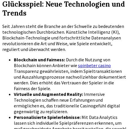
Glücksspiel: Neue Technologien und
Trends
Seit Jahren steht die Branche an der Schwelle zu bedeutenden
technologischen Durchbrüchen. Künstliche Intelligenz (KI),
Blockchain-Technologie und fortschrittliche Datenanalysen
revolutionieren die Art und Weise, wie Spiele entwickelt,
reguliert und überwacht werden.
Blockchain und Fairness:
Durch die Nutzung von
Blockchain können Anbieter wie
spinbeter casino
Transparenz gewährleisten, indem Spieltransaktionen
und Auszahlungsprozesse nachvollziehbar dokumentiert
werden. Dies erhöht das Vertrauen der Spieler in die
Fairness der Spiele.
Virtuelle und Augmented Reality:
Immersive
Technologien schaffen neue Erfahrungen und
ermöglichen es, das traditionelle Casinogefühl digital
gegenwärtig zu replizieren.
Personalisierte Spielerlebnisse:
Mit Data Analytics
lassen sich individuelle Spielpräferenzen erkennen, um
maßgeschneiderte Angebote bereitzustellen, die sowohl