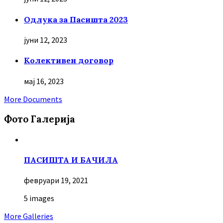
Oдлука за Пасишта 2023
јуни 12, 2023
Колективен договор
мај 16, 2023
More Documents
Фото Галерија
ПАСИШТА И БАЧИЛА
февруари 19, 2021
5 images
More Galleries