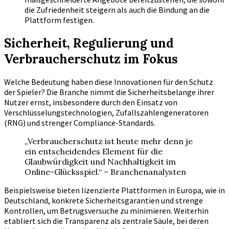
die Zufriedenheit steigern als auch die Bindung an die
Plattform festigen.
Sicherheit, Regulierung und
Verbraucherschutz im Fokus
Welche Bedeutung haben diese Innovationen für den Schutz
der Spieler? Die Branche nimmt die Sicherheitsbelange ihrer
Nutzer ernst, insbesondere durch den Einsatz von
Verschlüsselungstechnologien, Zufallszahlengeneratoren
(RNG) und strenger Compliance-Standards.
„Verbraucherschutz ist heute mehr denn je
ein entscheidendes Element für die
Glaubwürdigkeit und Nachhaltigkeit im
Online-Glücksspiel.“ – Branchenanalysten
Beispielsweise bieten lizenzierte Plattformen in Europa, wie in
Deutschland, konkrete Sicherheitsgarantien und strenge
Kontrollen, um Betrugsversuche zu minimieren. Weiterhin
etabliert sich die Transparenz als zentrale Säule, bei deren