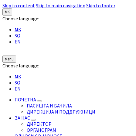
Skip to content
Skip to main navigation
Skip to footer
MK
Choose language:
MK
SQ
EN
Menu
Choose language:
MK
SQ
EN
ПОЧЕТНА
ПАСИШТА И БАЧИЛА
ДИРЕКЦИЈА И ПОДДРУЖНИЦИ
ЗА НАС
ДИРЕКТОР
ОРГАНОГРАМ