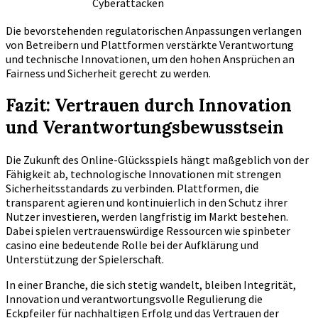
Cyberattacken
Die bevorstehenden regulatorischen Anpassungen verlangen
von Betreibern und Plattformen verstärkte Verantwortung
und technische Innovationen, um den hohen Ansprüchen an
Fairness und Sicherheit gerecht zu werden.
Fazit: Vertrauen durch Innovation
und Verantwortungsbewusstsein
Die Zukunft des Online-Glücksspiels hängt maßgeblich von der
Fähigkeit ab, technologische Innovationen mit strengen
Sicherheitsstandards zu verbinden. Plattformen, die
transparent agieren und kontinuierlich in den Schutz ihrer
Nutzer investieren, werden langfristig im Markt bestehen.
Dabei spielen vertrauenswürdige Ressourcen wie spinbeter
casino eine bedeutende Rolle bei der Aufklärung und
Unterstützung der Spielerschaft.
In einer Branche, die sich stetig wandelt, bleiben Integrität,
Innovation und verantwortungsvolle Regulierung die
Eckpfeiler für nachhaltigen Erfolg und das Vertrauen der