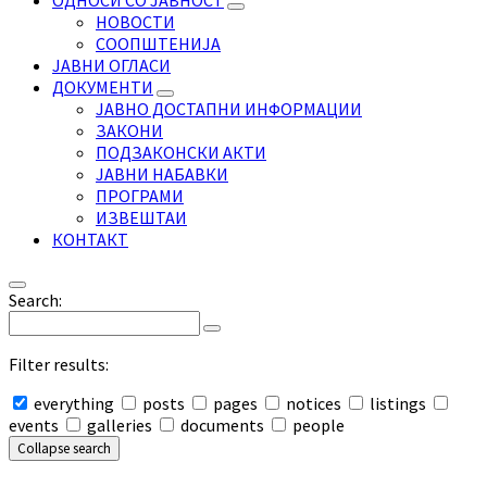
ОДНОСИ СО ЈАВНОСТ
НОВОСТИ
СООПШТЕНИЈА
ЈАВНИ ОГЛАСИ
ДОКУМЕНТИ
ЈАВНО ДОСТАПНИ ИНФОРМАЦИИ
ЗАКОНИ
ПОДЗАКОНСКИ АКТИ
ЈАВНИ НАБАВКИ
ПРОГРАМИ
ИЗВЕШТАИ
КОНТАКТ
Search:
Filter results:
everything
posts
pages
notices
listings
events
galleries
documents
people
Collapse search