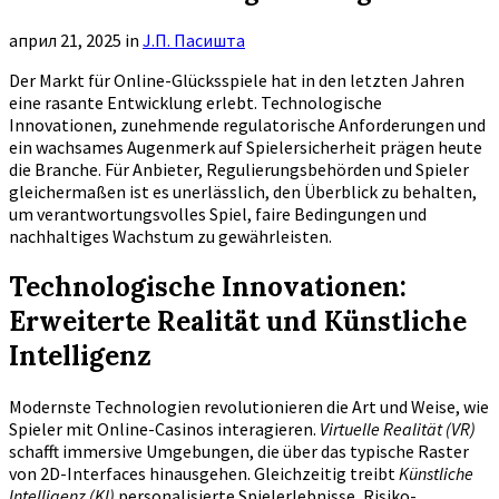
април 21, 2025
in
Ј.П. Пасишта
Der Markt für Online-Glücksspiele hat in den letzten Jahren
eine rasante Entwicklung erlebt. Technologische
Innovationen, zunehmende regulatorische Anforderungen und
ein wachsames Augenmerk auf Spielersicherheit prägen heute
die Branche. Für Anbieter, Regulierungsbehörden und Spieler
gleichermaßen ist es unerlässlich, den Überblick zu behalten,
um verantwortungsvolles Spiel, faire Bedingungen und
nachhaltiges Wachstum zu gewährleisten.
Technologische Innovationen:
Erweiterte Realität und Künstliche
Intelligenz
Modernste Technologien revolutionieren die Art und Weise, wie
Spieler mit Online-Casinos interagieren.
Virtuelle Realität (VR)
schafft immersive Umgebungen, die über das typische Raster
von 2D-Interfaces hinausgehen. Gleichzeitig treibt
Künstliche
Intelligenz (KI)
personalisierte Spielerlebnisse, Risiko-