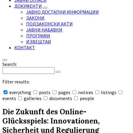
ЈАВНИ ОГЛАСИ
ДОКУМЕНТИ
ЈАВНО ДОСТАПНИ ИНФОРМАЦИИ
ЗАКОНИ
ПОДЗАКОНСКИ АКТИ
ЈАВНИ НАБАВКИ
ПРОГРАМИ
ИЗВЕШТАИ
КОНТАКТ
Search:
Filter results:
everything
posts
pages
notices
listings
events
galleries
documents
people
Collapse
search
Die Zukunft des Online-
Glücksspiels: Innovationen,
Sicherheit und Regulierung