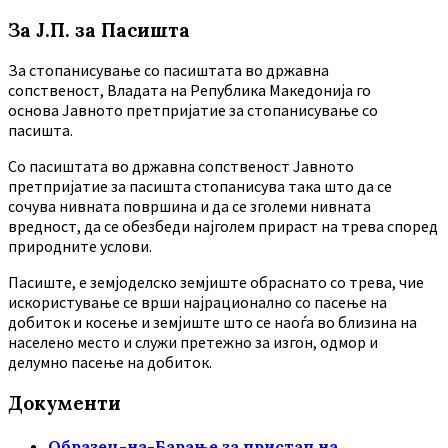
За Ј.П. за Пасишта
За стопанисување со пасиштата во државна
сопственост, Владата на Република Македонија го
основа Јавното претпријатие за стопанисување со
пасишта.
Co пасиштата во државна сопственост Јавното
претпријатие за пасишта стопанисува така што да се
сочува нивната површина и да се зголеми нивната
вредност, да се обезбеди најголем прираст на трева според
природните услови.
Пасиште, е земјоделско земјиште обраснато со трева, чие
искористување се врши најрационално со пасење на
добиток и косење и земјиште што се наоѓа во близина на
населено место и служи претежно за изгон, одмор и
делумно пасење на добиток.
Документи
Образец-на-Барање за пристап на