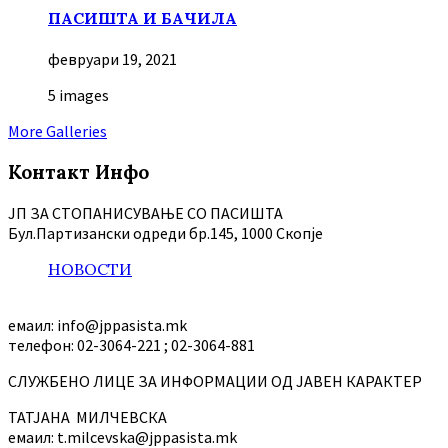
ПАСИШТА И БАЧИЛА
февруари 19, 2021
5 images
More Galleries
Контакт Инфо
ЈП ЗА СТОПАНИСУВАЊЕ СО ПАСИШТА
Бул.Партизански oдреди бр.145, 1000 Скопје
НОВОСТИ
емаил: info@jppasista.mk
телефон: 02-3064-221 ; 02-3064-881
СЛУЖБЕНО ЛИЦЕ ЗА ИНФОРМАЦИИ ОД ЈАВЕН КАРАКТЕР
ТАТЈАНА МИЛЧЕВСКА
емаил: t.milcevska@jppasista.mk