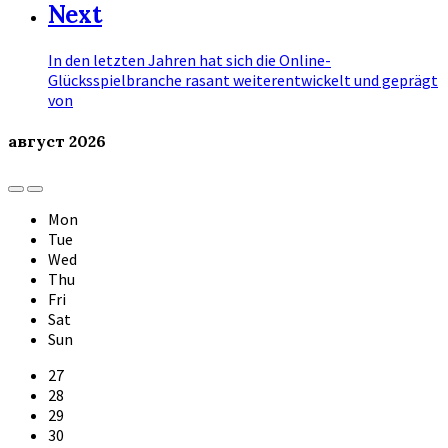
Next
In den letzten Jahren hat sich die Online-
Glücksspielbranche rasant weiterentwickelt und geprägt
von
август
2026
Previous
Next
Month
Month
Mon
Tue
Wed
Thu
Fri
Sat
Sun
Skip
27
calendar
28
days
29
30