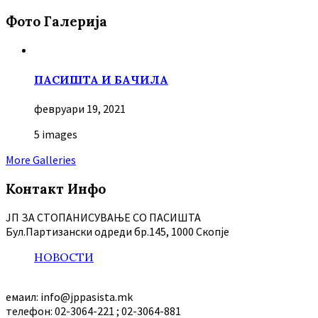
Фото Галерија
ПАСИШТА И БАЧИЛА
февруари 19, 2021
5 images
More Galleries
Контакт Инфо
ЈП ЗА СТОПАНИСУВАЊЕ СО ПАСИШТА
Бул.Партизански oдреди бр.145, 1000 Скопје
НОВОСТИ
емаил: info@jppasista.mk
телефон: 02-3064-221 ; 02-3064-881