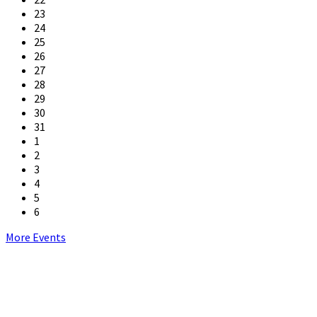
23
24
25
26
27
28
29
30
31
1
2
3
4
5
6
Back
More Events
to
calendar
days