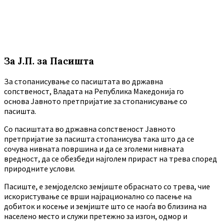
За Ј.П. за Пасишта
За стопанисување со пасиштата во државна
сопственост, Владата на Република Македонија го
основа Јавното претпријатие за стопанисување со
пасишта.
Co пасиштата во државна сопственост Јавното
претпријатие за пасишта стопанисува така што да се
сочува нивната површина и да се зголеми нивната
вредност, да се обезбеди најголем прираст на трева според
природните услови.
Пасиште, е земјоделско земјиште обраснато со трева, чие
искористување се врши најрационално со пасење на
добиток и косење и земјиште што се наоѓа во близина на
населено место и служи претежно за изгон, одмор и