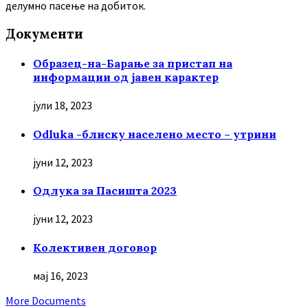
делумно пасење на добиток.
Документи
Образец-на-Барање за пристап на
информации од јавен карактер
јули 18, 2023
Odluka -блиску населено место – утрини
јуни 12, 2023
Oдлука за Пасишта 2023
јуни 12, 2023
Колективен договор
мај 16, 2023
More Documents