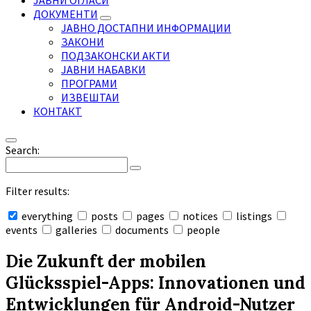
ЈАВНИ ОГЛАСИ
ДОКУМЕНТИ
ЈАВНО ДОСТАПНИ ИНФОРМАЦИИ
ЗАКОНИ
ПОДЗАКОНСКИ АКТИ
ЈАВНИ НАБАВКИ
ПРОГРАМИ
ИЗВЕШТАИ
КОНТАКТ
Search:
Filter results:
everything
posts
pages
notices
listings
events
galleries
documents
people
Collapse
search
Die Zukunft der mobilen
Glücksspiel-Apps: Innovationen und
Entwicklungen für Android-Nutzer