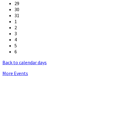
29
30
31
1
2
3
4
5
6
Back to calendar days
More Events