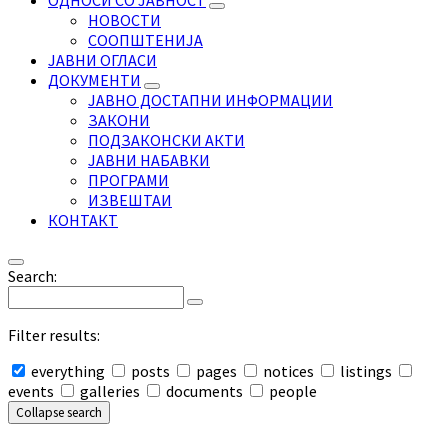
ОДНОСИ СО ЈАВНОСТ
НОВОСТИ
СООПШТЕНИЈА
ЈАВНИ ОГЛАСИ
ДОКУМЕНТИ
ЈАВНО ДОСТАПНИ ИНФОРМАЦИИ
ЗАКОНИ
ПОДЗАКОНСКИ АКТИ
ЈАВНИ НАБАВКИ
ПРОГРАМИ
ИЗВЕШТАИ
КОНТАКТ
Search:
Filter results:
everything
posts
pages
notices
listings
events
galleries
documents
people
Collapse search