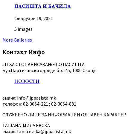
ПАСИШТА И БАЧИЛА
февруари 19, 2021
5 images
More Galleries
Контакт Инфо
ЈП ЗА СТОПАНИСУВАЊЕ СО ПАСИШТА
Бул.Партизански oдреди бр.145, 1000 Скопје
НОВОСТИ
емаил: info@jppasista.mk
телефон: 02-3064-221 ; 02-3064-881
СЛУЖБЕНО ЛИЦЕ ЗА ИНФОРМАЦИИ ОД ЈАВЕН КАРАКТЕР
ТАТЈАНА МИЛЧЕВСКА
емаил: t.milcevska@jppasista.mk