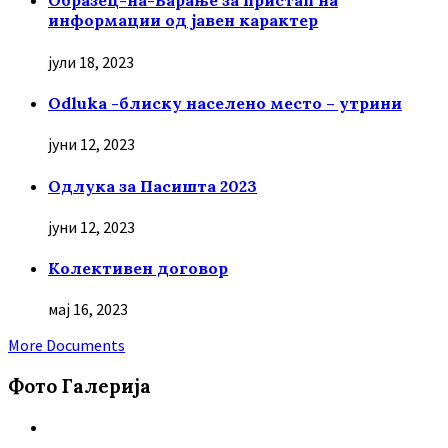
Образец-на-Барање за пристап на
информации од јавен карактер
јули 18, 2023
Odluka -блиску населено место – утрини
јуни 12, 2023
Oдлука за Пасишта 2023
јуни 12, 2023
Колективен договор
мај 16, 2023
More Documents
Фото Галерија