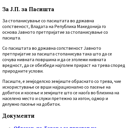
За Ј.П. за Пасишта
За стопанисување со пасиштата во државна
сопственост, Владата на Република Македонија го
основа Јавното претпријатие за стопанисување со
пасишта.
Co пасиштата во државна сопственост Јавното
претпријатие за пасишта стопанисува така што да се
сочува нивната површина и да се зголеми нивната
вредност, да се обезбеди најголем прираст на трева според
природните услови.
Пасиште, е земјоделско земјиште обраснато со трева, чие
искористување се врши најрационално со пасење на
добиток и косење и земјиште што се наоѓа во близина на
населено место и служи претежно за изгон, одмор и
делумно пасење на добиток.
Документи