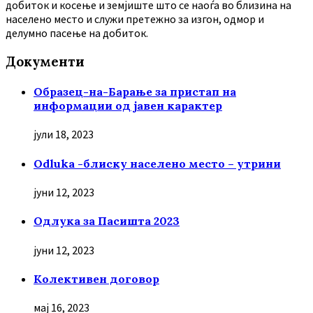
добиток и косење и земјиште што се наоѓа во близина на
населено место и служи претежно за изгон, одмор и
делумно пасење на добиток.
Документи
Образец-на-Барање за пристап на
информации од јавен карактер
јули 18, 2023
Odluka -блиску населено место – утрини
јуни 12, 2023
Oдлука за Пасишта 2023
јуни 12, 2023
Колективен договор
мај 16, 2023