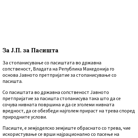
За Ј.П. за Пасишта
За стопанисување со пасиштата во државна
сопственост, Владата на Република Македонија го
основа Јавното претпријатие за стопанисување со
пасишта.
Co пасиштата во државна сопственост Јавното
претпријатие за пасишта стопанисува така што да се
сочува нивната површина и да се зголеми нивната
вредност, да се обезбеди најголем прираст на трева според
природните услови.
Пасиште, е земјоделско земјиште обраснато со трева, чие
искористување се врши најрационално со пасење на