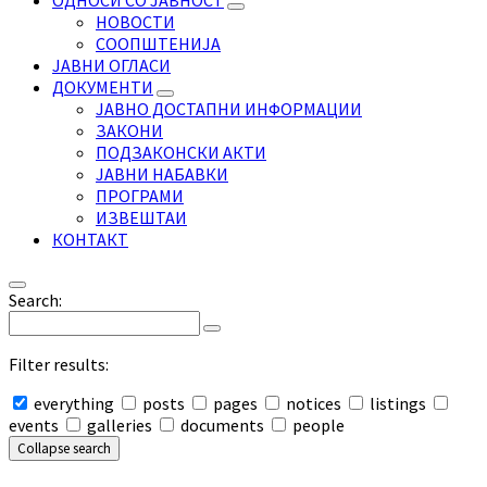
ОДНОСИ СО ЈАВНОСТ
НОВОСТИ
СООПШТЕНИЈА
ЈАВНИ ОГЛАСИ
ДОКУМЕНТИ
ЈАВНО ДОСТАПНИ ИНФОРМАЦИИ
ЗАКОНИ
ПОДЗАКОНСКИ АКТИ
ЈАВНИ НАБАВКИ
ПРОГРАМИ
ИЗВЕШТАИ
КОНТАКТ
Search:
Filter results:
everything
posts
pages
notices
listings
events
galleries
documents
people
Collapse search