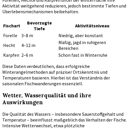
Forellen, Hechte und Karpfen unter der Winterfläche ihre
Aktivität weitgehend reduzieren, jedoch bestimmte Tiefen und
Überlebensmechanismen beibehalten.
Bevorzugte
Fischart
Aktivitätsniveau
Tiefe
Forelle
3–8 m
Niedrig, aber konstant
Mäßig, jagd in ruhigeren
Hecht
4–12 m
Bereichen
Karpfen
2–6 m
Schon fast in Winterruhe
Diese Daten verdeutlichen, dass erfolgreiche
Winterangelmethoden auf präziser Ortskenntnis und
Temperaturen basieren. Hierbei ist das Verständnis der
saisonalen Fischwanderungen essenziell.
Wetter, Wasserqualität und ihre
Auswirkungen
Die Qualität des Wassers – insbesondere Sauerstoffgehalt und
Temperatur – beeinflusst maßgeblich das Verhalten der Fische.
Intensive Wetterwechsel, etwa plötzliche