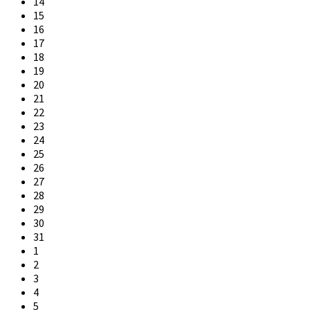
14
15
16
17
18
19
20
21
22
23
24
25
26
27
28
29
30
31
1
2
3
4
5