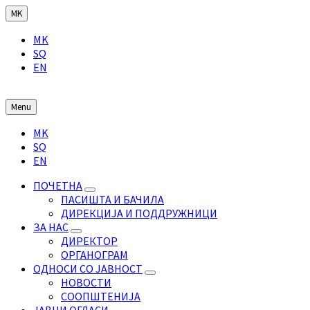
Skip
Skip
Skip
MK
to
to
to
Choose
content
main
footer
MK
language:
navigation
SQ
EN
Menu
Choose
MK
language:
SQ
EN
ПОЧЕТНА
ПАСИШТА И БАЧИЛА
ДИРЕКЦИЈА И ПОДДРУЖНИЦИ
ЗА НАС
ДИРЕКТОР
ОРГАНОГРАМ
ОДНОСИ СО ЈАВНОСТ
НОВОСТИ
СООПШТЕНИЈА