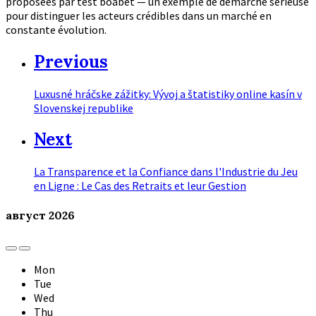
proposées par test boabet — un exemple de démarche sérieuse
pour distinguer les acteurs crédibles dans un marché en
constante évolution.
Previous
Luxusné hráčske zážitky: Vývoj a štatistiky online kasín v
Slovenskej republike
Next
La Transparence et la Confiance dans l'Industrie du Jeu
en Ligne : Le Cas des Retraits et leur Gestion
август
2026
Previous
Next
Month
Month
Mon
Tue
Wed
Thu