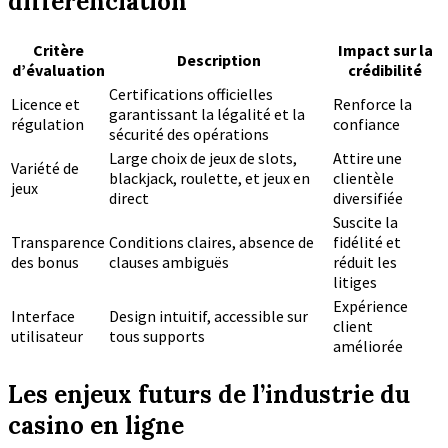
différenciation
Critère
Impact sur la
Description
d’évaluation
crédibilité
Certifications officielles
Licence et
Renforce la
garantissant la légalité et la
régulation
confiance
sécurité des opérations
Large choix de jeux de slots,
Attire une
Variété de
blackjack, roulette, et jeux en
clientèle
jeux
direct
diversifiée
Suscite la
Transparence
Conditions claires, absence de
fidélité et
des bonus
clauses ambiguës
réduit les
litiges
Expérience
Interface
Design intuitif, accessible sur
client
utilisateur
tous supports
améliorée
Les enjeux futurs de l’industrie du
casino en ligne