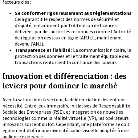
facteurs clés :
Se conformer rigoureusement aux réglementations
:
Cela garantit le respect des normes de sécurité et
d’équité, notamment par l’obtention de licences
délivrées par des autorités reconnues comme l’Autorité
de régulation des jeux en ligne (ARJEL, maintenant
devenu l’ANJ).
Transparence et fiabilité
: La communication claire, la
protection des données et le traitement équitable des
transactions renforcent la confiance des joueurs.
Innovation et différenciation : des
leviers pour dominer le marché
Avec la saturation du secteur, la différenciation devient une
nécessité. Entre jeux immersifs, initiatives de Responsabilité
Sociale des Entreprises (RSE), et intégration de nouvelles
technologies comme la réalité virtuelle (VR), les opérateurs
innovants sortent du lot. Cependant, une plateforme se doit
également d’offrir une diversité audio-visuelle adaptée à une
audience exigeante.