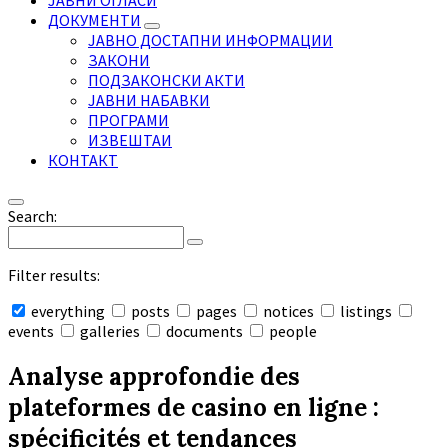
ЈАВНИ ОГЛАСИ
ДОКУМЕНТИ
ЈАВНО ДОСТАПНИ ИНФОРМАЦИИ
ЗАКОНИ
ПОДЗАКОНСКИ АКТИ
ЈАВНИ НАБАВКИ
ПРОГРАМИ
ИЗВЕШТАИ
КОНТАКТ
Search:
Filter results:
everything
posts
pages
notices
listings
events
galleries
documents
people
Collapse
search
Analyse approfondie des
plateformes de casino en ligne :
spécificités et tendances