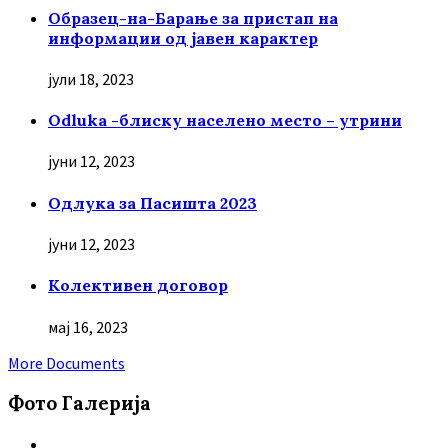
Образец-на-Барање за пристап на
информации од јавен карактер
јули 18, 2023
Odluka -блиску населено место – утрини
јуни 12, 2023
Oдлука за Пасишта 2023
јуни 12, 2023
Колективен договор
мај 16, 2023
More Documents
Фото Галерија