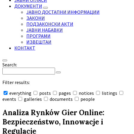
ЈАВНИ ОГЛАСИ
ДОКУМЕНТИ
ЈАВНО ДОСТАПНИ ИНФОРМАЦИИ
ЗАКОНИ
ПОДЗАКОНСКИ АКТИ
ЈАВНИ НАБАВКИ
ПРОГРАМИ
ИЗВЕШТАИ
КОНТАКТ
Search:
Filter results:
everything
posts
pages
notices
listings
events
galleries
documents
people
Collapse
search
Analiza Rynków Gier Online:
Bezpieczeństwo, Innowacje i
Regulacje