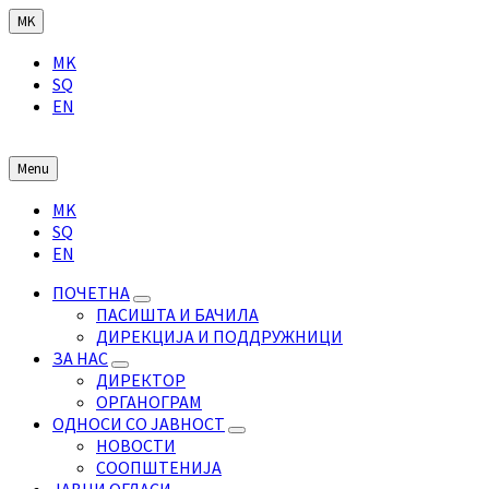
Skip
Skip
Skip
MK
to
to
to
Choose
content
main
footer
MK
language:
navigation
SQ
EN
Menu
Choose
MK
language:
SQ
EN
ПОЧЕТНА
ПАСИШТА И БАЧИЛА
ДИРЕКЦИЈА И ПОДДРУЖНИЦИ
ЗА НАС
ДИРЕКТОР
ОРГАНОГРАМ
ОДНОСИ СО ЈАВНОСТ
НОВОСТИ
СООПШТЕНИЈА