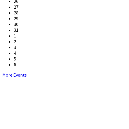
26
27
28
29
30
31
1
2
3
4
5
6
Back
More Events
to
calendar
days