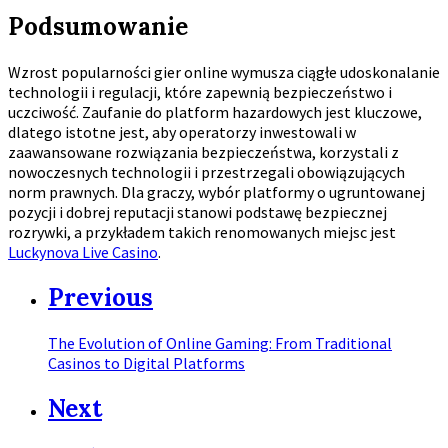
Podsumowanie
Wzrost popularności gier online wymusza ciągłe udoskonalanie
technologii i regulacji, które zapewnią bezpieczeństwo i
uczciwość. Zaufanie do platform hazardowych jest kluczowe,
dlatego istotne jest, aby operatorzy inwestowali w
zaawansowane rozwiązania bezpieczeństwa, korzystali z
nowoczesnych technologii i przestrzegali obowiązujących
norm prawnych. Dla graczy, wybór platformy o ugruntowanej
pozycji i dobrej reputacji stanowi podstawę bezpiecznej
rozrywki, a przykładem takich renomowanych miejsc jest
Luckynova Live Casino
.
Previous
The Evolution of Online Gaming: From Traditional
Casinos to Digital Platforms
Next