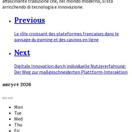
affascinante tradizione che, nel mondo moderno, si sta
arricchendo di tecnologia e innovazione.
Previous
Le rôle croissant des plateformes françaises dans le
paysage du gaming et des casinos en ligne
Next
Digitale Innovation durch individuelle Nutzererfahrung:
Der Weg zur maßgeschneiderten Plattform-Interaktion
август
2026
Previous
Next
Month
Month
Mon
Tue
Wed
Thu
Fri