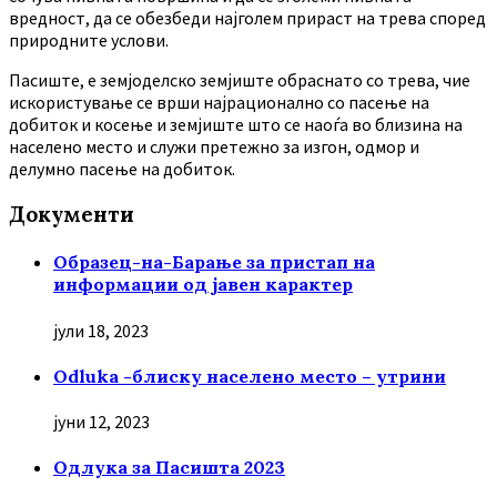
вредност, да се обезбеди најголем прираст на трева според
природните услови.
Пасиште, е земјоделско земјиште обраснато со трева, чие
искористување се врши најрационално со пасење на
добиток и косење и земјиште што се наоѓа во близина на
населено место и служи претежно за изгон, одмор и
делумно пасење на добиток.
Документи
Образец-на-Барање за пристап на
информации од јавен карактер
јули 18, 2023
Odluka -блиску населено место – утрини
јуни 12, 2023
Oдлука за Пасишта 2023