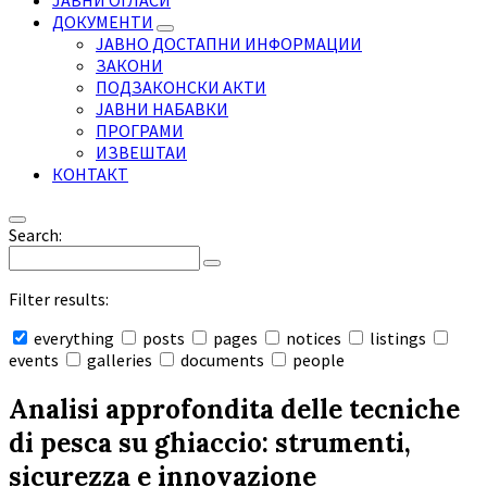
ЈАВНИ ОГЛАСИ
ДОКУМЕНТИ
ЈАВНО ДОСТАПНИ ИНФОРМАЦИИ
ЗАКОНИ
ПОДЗАКОНСКИ АКТИ
ЈАВНИ НАБАВКИ
ПРОГРАМИ
ИЗВЕШТАИ
КОНТАКТ
Search:
Filter results:
everything
posts
pages
notices
listings
events
galleries
documents
people
Collapse
search
Analisi approfondita delle tecniche
di pesca su ghiaccio: strumenti,
sicurezza e innovazione