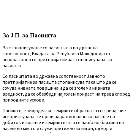
За Ј.П. за Пасишта
За стопанисување со пасиштата во државна
сопственост, Владата на Република Македонија го
основа Јавното претпријатие за стопанисување со
пасишта.
Co пасиштата во државна сопственост Јавното
претпријатие за пасишта стопанисува така што да се
сочува нивната површина и да се зголеми нивната
вредност, да се обезбеди најголем прираст на трева според
природните услови.
Пасиште, е земјоделско земјиште обраснато со трева, чие
искористување се врши најрационално со пасење на
добиток и косење и земјиште што се наоѓа во близина на
населено место и служи претежно за изгон, одмор и