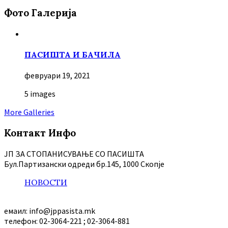
Фото Галерија
ПАСИШТА И БАЧИЛА
февруари 19, 2021
5 images
More Galleries
Контакт Инфо
ЈП ЗА СТОПАНИСУВАЊЕ СО ПАСИШТА
Бул.Партизански oдреди бр.145, 1000 Скопје
НОВОСТИ
емаил: info@jppasista.mk
телефон: 02-3064-221 ; 02-3064-881