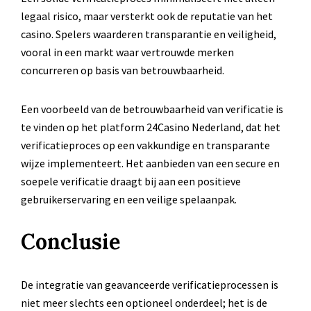
legaal risico, maar versterkt ook de reputatie van het
casino. Spelers waarderen transparantie en veiligheid,
vooral in een markt waar vertrouwde merken
concurreren op basis van betrouwbaarheid.
Een voorbeeld van de betrouwbaarheid van verificatie is
te vinden op het platform 24Casino Nederland, dat het
verificatieproces op een vakkundige en transparante
wijze implementeert. Het aanbieden van een secure en
soepele verificatie draagt bij aan een positieve
gebruikerservaring en een veilige spelaanpak.
Conclusie
De integratie van geavanceerde verificatieprocessen is
niet meer slechts een optioneel onderdeel; het is de