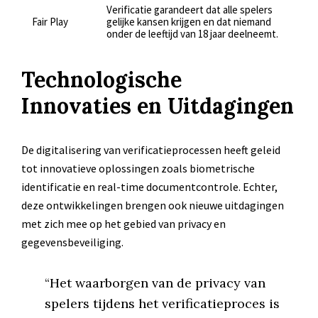
Verificatie garandeert dat alle spelers
Fair Play
gelijke kansen krijgen en dat niemand
onder de leeftijd van 18 jaar deelneemt.
Technologische
Innovaties en Uitdagingen
De digitalisering van verificatieprocessen heeft geleid
tot innovatieve oplossingen zoals biometrische
identificatie en real-time documentcontrole. Echter,
deze ontwikkelingen brengen ook nieuwe uitdagingen
met zich mee op het gebied van privacy en
gegevensbeveiliging.
“Het waarborgen van de privacy van
spelers tijdens het verificatieproces is