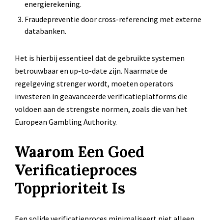
energierekening.
Fraudepreventie door cross-referencing met externe
databanken.
Het is hierbij essentieel dat de gebruikte systemen
betrouwbaar en up-to-date zijn. Naarmate de
regelgeving strenger wordt, moeten operators
investeren in geavanceerde verificatieplatforms die
voldoen aan de strengste normen, zoals die van het
European Gambling Authority.
Waarom Een Goed
Verificatieproces
Topprioriteit Is
Een solide verificatieproces minimaliseert niet alleen