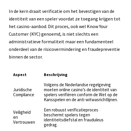
In de kern draait verificatie om het bevestigen van de
identiteit van een speler voordat ze toegang krijgen tot
het casino-aanbod. Dit proces, ook wel Know Your
Customer (KYC) genoemd, is niet slechts een
administratieve formaliteit maar een fundamenteel
onderdeel van de risicovermindering en fraudepreventie
binnen de sector.
Aspect
Beschrijving
Volgens de Nederlandse regelgeving
Juridische
moeten online casino’s de identiteit van
Compliance
spelers verifiëren conform de Wet op de
Kansspelen en de anti-witwasrichtlijnen.
Een robuust verificatieproces
Veiligheid
beschermt spelers tegen
en
identiteitsdiefstal en frauduleus
Vertrouwen
gedrag.