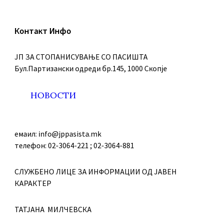
Контакт Инфо
ЈП ЗА СТОПАНИСУВАЊЕ СО ПАСИШТА
Бул.Партизански oдреди бр.145, 1000 Скопје
НОВОСТИ
емаил: info@jppasista.mk
телефон: 02-3064-221 ; 02-3064-881
СЛУЖБЕНО ЛИЦЕ ЗА ИНФОРМАЦИИ ОД ЈАВЕН
КАРАКТЕР
ТАТЈАНА МИЛЧЕВСКА