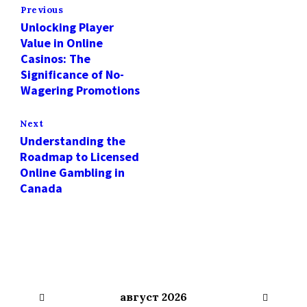
Previous
Unlocking Player
Value in Online
Casinos: The
Significance of No-
Wagering Promotions
Next
Understanding the
Roadmap to Licensed
Online Gambling in
Canada
Previous
Next
август
2026