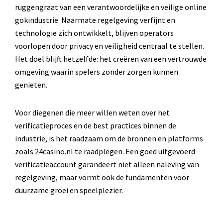
ruggengraat van een verantwoordelijke en veilige online
gokindustrie. Naarmate regelgeving verfijnt en
technologie zich ontwikkelt, blijven operators
voorlopen door privacy en veiligheid centraal te stellen.
Het doel blijft hetzelfde: het creëren van een vertrouwde
omgeving waarin spelers zonder zorgen kunnen
genieten.
Voor diegenen die meer willen weten over het
verificatieproces en de best practices binnen de
industrie, is het raadzaam om de bronnen en platforms
zoals 24casino.nl te raadplegen. Een goed uitgevoerd
verificatieaccount garandeert niet alleen naleving van
regelgeving, maar vormt ook de fundamenten voor
duurzame groei en speelplezier.