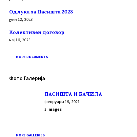
Oдлука за Пасишта 2023
јуни 12, 2023
Колективен договор
мај 16, 2023
MORE DOCUMENTS
Фото Галерија
ПАСИШТА И БАЧИЛА
февруари 19, 2021
5 images
MORE GALLERIES