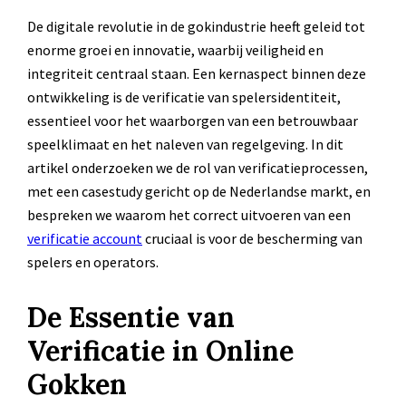
De digitale revolutie in de gokindustrie heeft geleid tot
enorme groei en innovatie, waarbij veiligheid en
integriteit centraal staan. Een kernaspect binnen deze
ontwikkeling is de verificatie van spelersidentiteit,
essentieel voor het waarborgen van een betrouwbaar
speelklimaat en het naleven van regelgeving. In dit
artikel onderzoeken we de rol van verificatieprocessen,
met een casestudy gericht op de Nederlandse markt, en
bespreken we waarom het correct uitvoeren van een
verificatie account
cruciaal is voor de bescherming van
spelers en operators.
De Essentie van
Verificatie in Online
Gokken