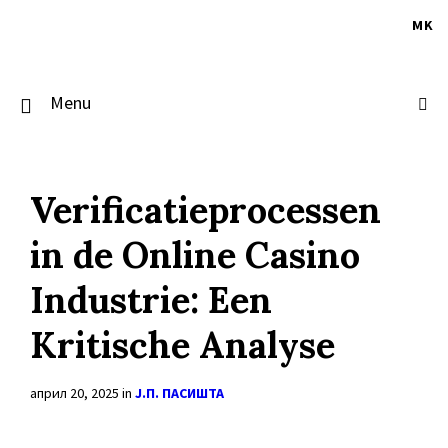
Skip
Skip
Skip
to
to
to
MK
content
main
footer
navigation
Menu
Verificatieprocessen
in de Online Casino
Industrie: Een
Kritische Analyse
април 20, 2025
in
Ј.П. ПАСИШТА