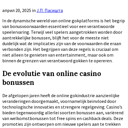
април 20, 2025
in
Ј.П. Пасишта
In de dynamische wereld van online gokplatforms is het begrip
van bonusvoorwaarden essentieel voor een verantwoorde
speelervaring. Terwijl veel spelers aangetrokken worden door
aantrekkelijke bonussen, blijft het voor de meeste niet
duidelijk wat de implicaties zijn van de voorwaarden die eraan
verbonden zijn. Het begrijpen van deze regels is cruciaal om
niet alleen te genieten van entertainment, maar ook om
binnen de grenzen van verantwoord gokken te opereren.
De evolutie van online casino
bonussen
De afgelopen jaren heeft de online gokindustrie aanzienlijke
veranderingen doorgemaakt, voornamelijk beïnvloed door
technologische innovaties en strengere regelgeving. Casino’s
bieden tegenwoordig allerlei soorten bonussen aan, variërend
van welkomstbonussen tot free spins en cashback deals. Deze
promoties zijn ontworpen om nieuwe spelers aan te trekken