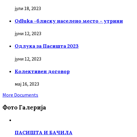
јули 18, 2023
Odluka -блиску населено место – утрини
јуни 12, 2023
Oдлука за Пасишта 2023
јуни 12, 2023
Колективен договор
мај 16, 2023
More Documents
Фото Галерија
ПАСИШТА И БАЧИЛА