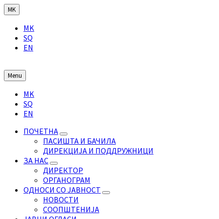
Skip
Skip
Skip
MK
to
to
to
Choose
content
main
footer
MK
language:
navigation
SQ
EN
Menu
Choose
MK
language:
SQ
EN
ПОЧЕТНА
ПАСИШТА И БАЧИЛА
ДИРЕКЦИЈА И ПОДДРУЖНИЦИ
ЗА НАС
ДИРЕКТОР
ОРГАНОГРАМ
ОДНОСИ СО ЈАВНОСТ
НОВОСТИ
СООПШТЕНИЈА