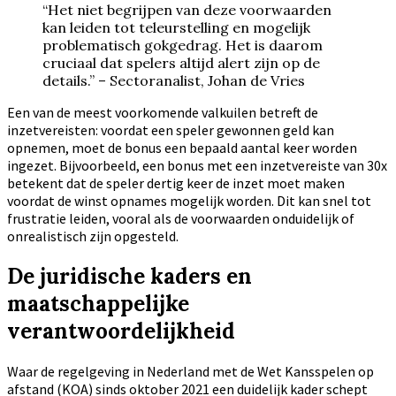
“Het niet begrijpen van deze voorwaarden
kan leiden tot teleurstelling en mogelijk
problematisch gokgedrag. Het is daarom
cruciaal dat spelers altijd alert zijn op de
details.” – Sectoranalist, Johan de Vries
Een van de meest voorkomende valkuilen betreft de
inzetvereisten: voordat een speler gewonnen geld kan
opnemen, moet de bonus een bepaald aantal keer worden
ingezet. Bijvoorbeeld, een bonus met een inzetvereiste van 30x
betekent dat de speler dertig keer de inzet moet maken
voordat de winst opnames mogelijk worden. Dit kan snel tot
frustratie leiden, vooral als de voorwaarden onduidelijk of
onrealistisch zijn opgesteld.
De juridische kaders en
maatschappelijke
verantwoordelijkheid
Waar de regelgeving in Nederland met de Wet Kansspelen op
afstand (KOA) sinds oktober 2021 een duidelijk kader schept