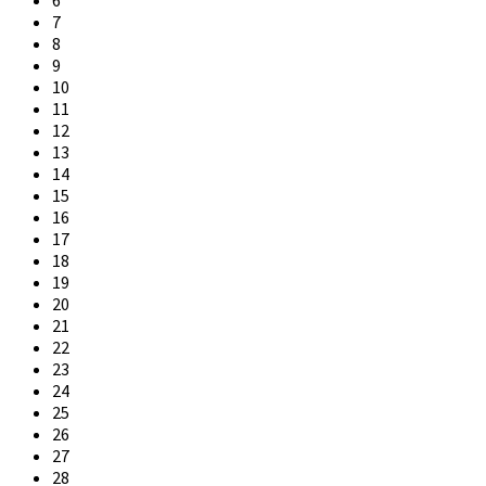
7
8
9
10
11
12
13
14
15
16
17
18
19
20
21
22
23
24
25
26
27
28