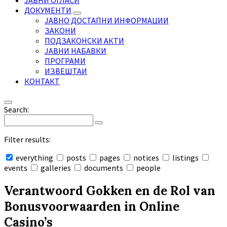
ЈАВНИ ОГЛАСИ
ДОКУМЕНТИ
ЈАВНО ДОСТАПНИ ИНФОРМАЦИИ
ЗАКОНИ
ПОДЗАКОНСКИ АКТИ
ЈАВНИ НАБАВКИ
ПРОГРАМИ
ИЗВЕШТАИ
КОНТАКТ
Search:
Filter results:
everything
posts
pages
notices
listings
events
galleries
documents
people
Collapse
search
Verantwoord Gokken en de Rol van
Bonusvoorwaarden in Online
Casino’s